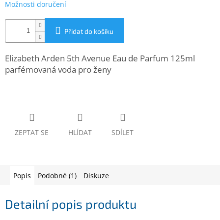
Možnosti doručení
www.inpraise.cz
Gaming
Přidat do košíku
Telefony
Elizabeth Arden 5th Avenue Eau de Parfum 125ml
a
tablety
parfémovaná voda pro ženy
Cyklo
a
sport
Dílna
ZEPTAT SE
HLÍDAT
SDÍLET
a
zahrada
Velké
Popis
Podobné (1)
Diskuze
spotřebiče
Detailní popis produktu
Počítače
a
notebooky