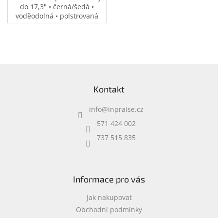
do 17,3" • černá/šedá •
voděodolná • polstrovaná
přihrádka na notebook •
speciální kapsy na
příslušenství • 0,37 kg
Z
á
Kontakt
p
a
info
@
inpraise.cz
t
í
571 424 002
737 515 835
Informace pro vás
Jak nakupovat
Obchodní podmínky