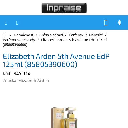
Přejít
na
obsah
NÁKUP
KOŠÍK
Domů
/
Domácnost
/
Krása a zdraví
/
Parfémy
/
Dámské
/
Počítače
Parfémované vody
/
Elizabeth Arden 5th Avenue EdP 125ml
(85805390600)
Počítače
Inpraise
Elizabeth Arden 5th Avenue EdP
125ml (85805390600)
Notebooky
Kód:
9491114
Tiskárny
Značka:
Elizabeth Arden
Monitory
Akce
a
slevy
Oblíbené
Kontakty