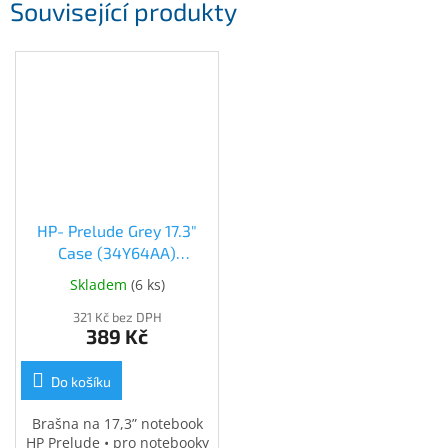
Související produkty
Inpraise
Kamerové
systémy
MILESIGHT
Doprodej
Přihlášení
HP- Prelude Grey 17.3"
Case (34Y64AA)
(34Y64AA)
Skladem
(
6 ks
)
321 Kč bez DPH
389 Kč
Do košíku
Brašna na 17,3” notebook
HP Prelude • pro notebooky