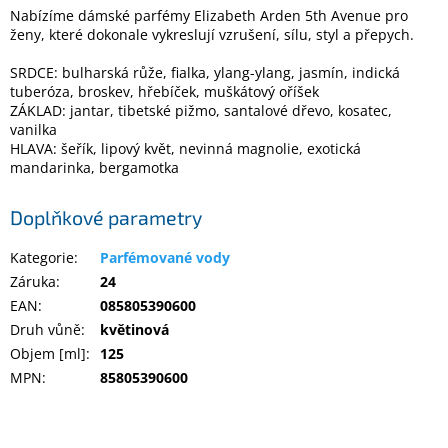
Nabízíme dámské parfémy Elizabeth Arden 5th Avenue pro
ženy, které dokonale vykreslují vzrušení, sílu, styl a přepych.
Elektronika
SRDCE: bulharská růže, fialka, ylang-ylang, jasmín, indická
tuberóza, broskev, hřebíček, muškátový oříšek
Domácnost
ZÁKLAD: jantar, tibetské pižmo, santalové dřevo, kosatec,
vanilka
HLAVA: šeřík, lipový květ, nevinná magnolie, exotická
%
mandarinka, bergamotka
Black
Friday
Doplňkové parametry
VÝPRODEJ
Kategorie
:
Parfémované vody
Záruka
:
24
Akční
EAN
:
085805390600
zboží
Druh vůně
:
květinová
TONERY
Objem [ml]
:
125
A
MPN
:
85805390600
CARTRIDGE
OEM
Sestavy
počítačů