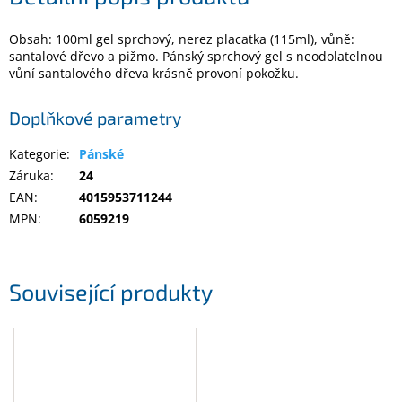
Obsah: 100ml gel sprchový, nerez placatka (115ml), vůně:
Elektronika
santalové dřevo a pižmo. Pánský sprchový gel s neodolatelnou
vůní santalového dřeva krásně provoní pokožku.
Domácnost
Doplňkové parametry
%
Kategorie
:
Pánské
Black
Friday
Záruka
:
24
EAN
:
4015953711244
VÝPRODEJ
MPN
:
6059219
Akční
zboží
Související produkty
TONERY
A
CARTRIDGE
OEM
Sestavy
počítačů