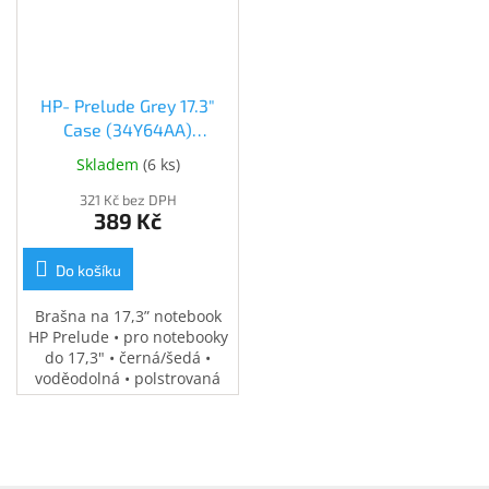
Inpraise
Kamerové
systémy
MILESIGHT
HP- Prelude Grey 17.3"
Case (34Y64AA)
Doprodej
(34Y64AA)
Skladem
(
6 ks
)
Přihlášení
321 Kč bez DPH
389 Kč
Do košíku
Brašna na 17,3” notebook
HP Prelude • pro notebooky
do 17,3" • černá/šedá •
voděodolná • polstrovaná
přihrádka na notebook •
speciální kapsy na
příslušenství • 0,37 kg