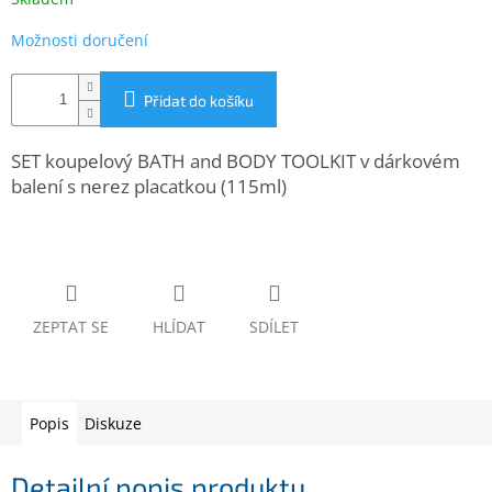
www.inpraise.cz
Možnosti doručení
Gaming
Přidat do košíku
Telefony
a
tablety
SET koupelový BATH and BODY TOOLKIT v dárkovém
balení s nerez placatkou (115ml)
Cyklo
a
sport
Dílna
a
zahrada
ZEPTAT SE
HLÍDAT
SDÍLET
Velké
spotřebiče
Popis
Diskuze
Počítače
a
Detailní popis produktu
notebooky