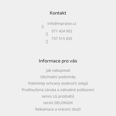
Z
á
Kontakt
p
a
info
@
inpraise.cz
t
í
571 424 002
737 515 835
Informace pro vás
Jak nakupovat
Obchodní podmínky
Podmínky ochrany osobních údajů
Prodloužená záruka a náhodné poškození
servis LG produktů
servis DELONGHI
Reklamace a vrácení zboží