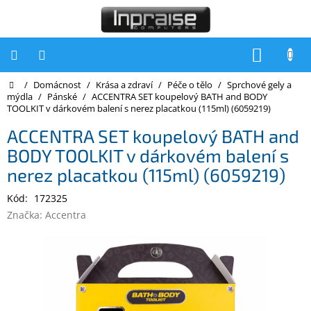
Přejít
na
obsah
NÁKUP
KOŠÍK
Domů
/
Domácnost
/
Krása a zdraví
/
Péče o tělo
/
Sprchové gely a
Počítače
mýdla
/
Pánské
/
ACCENTRA SET koupelový BATH and BODY
TOOLKIT v dárkovém balení s nerez placatkou (115ml) (6059219)
Počítače
Inpraise
ACCENTRA SET koupelový BATH and
BODY TOOLKIT v dárkovém balení s
Notebooky
nerez placatkou (115ml) (6059219)
Tiskárny
Kód:
172325
Monitory
Značka:
Accentra
Akce
a
slevy
Oblíbené
Kontakty