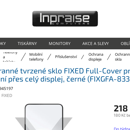
OKY
TISKÁRNY
MONITORY
AKCE A SLEVY
OBL
Telefony
Mobilní
Ochrana
Ochrann
ů
Příslušenství
a
telefony
displeje
skla
tablety
anné tvrzené sklo FIXED Full-Cover pr
ní přes celý displej, černé (FIXGFA-83
945197
:
FIXED
218
180 Kč b
Měrná
cena:
Do týdn