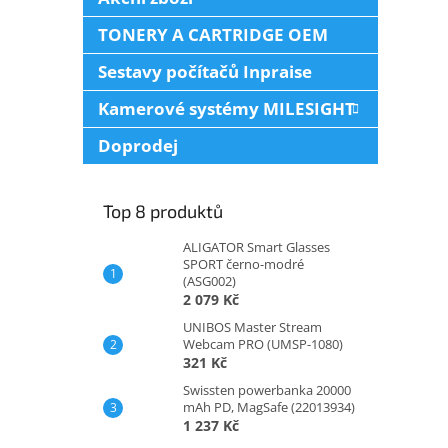
TONERY A CARTRIDGE OEM
Sestavy počítačů Inpraise
Kamerové systémy MILESIGHT
Doprodej
Top 8 produktů
ALIGATOR Smart Glasses
SPORT černo-modré
(ASG002)
2 079 Kč
UNIBOS Master Stream
Webcam PRO (UMSP-1080)
321 Kč
Swissten powerbanka 20000
mAh PD, MagSafe (22013934)
1 237 Kč