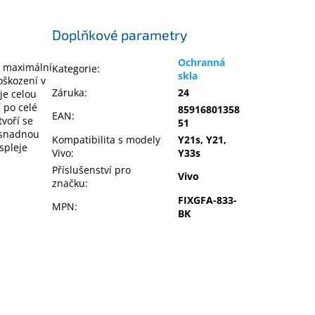
Doplňkové parametry
Ochranná
tí maximální
Kategorie
:
skla
oškození v
Záruka
:
24
je celou
 po celé
85916801358
EAN
:
tvoří se
51
o snadnou
Kompatibilita s modely
Y21s, Y21,
spleje
Vivo
:
Y33s
Příslušenství pro
Vivo
značku
:
FIXGFA-833-
MPN
:
BK