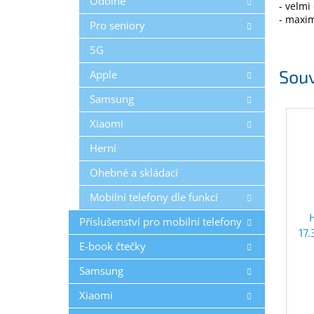
Odolné
- velmi
- maxim
Pro seniory
5G
Souv
Apple
Samsung
Xiaomi
Herní
Ohebné a skládací
Mobilní telefony dle funkcí
Příslušenství pro mobilní telefony
17
E-book čtečky
Samsung
Xiaomi