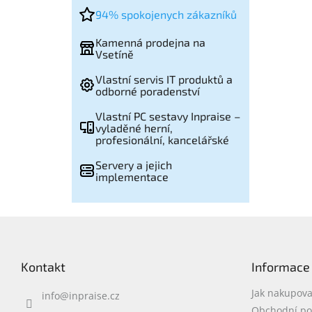
94% spokojenych zákazníků
Kamenná prodejna na
Vsetíně
Vlastní servis IT produktů a
odborné poradenství
Vlastní PC sestavy Inpraise –
vyladěné herní,
profesionální, kancelářské
Servery a jejich
implementace
Z
á
p
Kontakt
Informace
a
t
Jak nakupova
info
@
inpraise.cz
í
Obchodní p