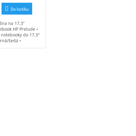
Do košíku
šna na 17,3”
ebook HP Prelude •
 notebooky do 17,3"
erná/šedá •
ěodolná •
strovaná přihrádka
notebook • speciální
sy na příslušenství •
7 kg