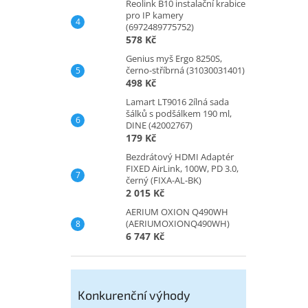
Reolink B10 instalační krabice
pro IP kamery
(6972489775752)
578 Kč
Genius myš Ergo 8250S,
černo-stříbrná (31030031401)
498 Kč
Lamart LT9016 2ílná sada
šálků s podšálkem 190 ml,
DINE (42002767)
179 Kč
Bezdrátový HDMI Adaptér
FIXED AirLink, 100W, PD 3.0,
černý (FIXA-AL-BK)
2 015 Kč
AERIUM OXION Q490WH
(AERIUMOXIONQ490WH)
6 747 Kč
Konkurenční výhody