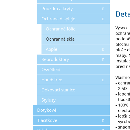
Pouzdra a kryty
Deta
Ochrana displeje
Vysoce 
Ochranné fólie
ochranu
Ochranná skla
podobě 
plochu 
Apple
ploše d
mapy. N
Reproduktory
instala
před ná
Osvětlení
Vlastno
Handsfree
- ochra
- 2,5D 
Dokovací stanice
- lepen
- tlouš
Stylusy
- 100%
Dotykové
- oleof
- lepší
Tlačítkové
- vyro
- snadn