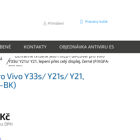
NÁKUPNÍ
Prázdný košík
Přihlášení
KOŠÍK
ÍBENÉ
KONTAKTY
OBJEDNÁVKA ANTIVIRU ESET
O N
Ochranné tvrzené sklo FIXED Full-Cover pro Vivo
á
Y33s/ Y21s/ Y21, lepení přes celý displej, černé (FIXGFA-
833-BK)
o Vivo Y33s/ Y21s/ Y21,
3-BK)
 Kč
ez DPH
e