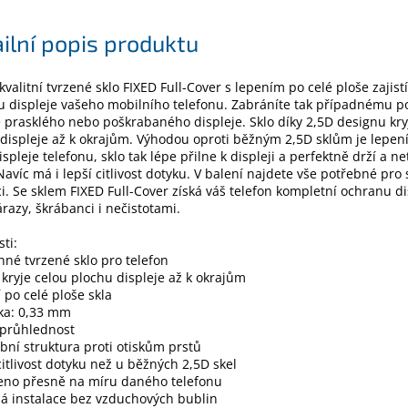
ilní popis produktu
kvalitní tvrzené sklo FIXED Full-Cover s lepením po celé ploše zajis
 displeje vašeho mobilního telefonu. Zabráníte tak případnému p
prasklého nebo poškrabaného displeje. Sklo díky 2,5D designu kry
displeje až k okrajům. Výhodou oproti běžným 2,5D sklům je lepení
ispleje telefonu, sklo tak lépe přilne k displeji a perfektně drží a ne
avíc má i lepší citlivost dotyku. V balení najdete vše potřebné pr
ci. Se sklem FIXED Full-Cover získá váš telefon kompletní ochranu di
razy, škrábanci i nečistotami.
sti:
nné tvrzené sklo pro telefon
- kryje celou plochu displeje až k okrajům
í po celé ploše skla
ťka: 0,33 mm
 průhlednost
óbní struktura proti otiskům prstů
 citlivost dotyku než u běžných 2,5D skel
beno přesně na míru daného telefonu
á instalace bez vzduchových bublin