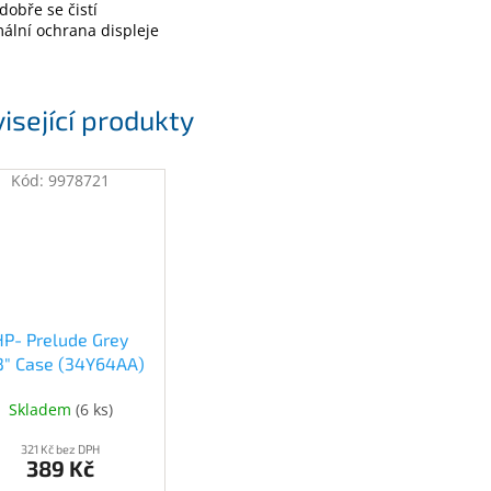
 dobře se čistí
ální ochrana displeje
isející produkty
Kód:
9978721
HP- Prelude Grey
.3" Case (34Y64AA)
(34Y64AA)
Skladem
(
6 ks
)
321 Kč bez DPH
389 Kč