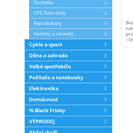
Sluchátka
OTG flash disky
Bra
Reproduktory
not
Hodinky a náramky
pro
• č
Cyklo a sport
vod
pol
Dílna a zahrada
na 
kap
Velké spotřebiče
0,3
Počítače a notebooky
Elektronika
Domácnost
% Black Friday
VÝPRODEJ
Akční zboží