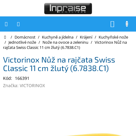
Přejít
na
obsah
NÁKUP
KOŠÍK
Domů
/
Domácnost
/
Kuchyně a jídelna
/
Krájení
/
Kuchyňské nože
Počítače
/
Jednotlivé nože
/
Nože na ovoce a zeleninu
/
Victorinox Nůž na
rajčata Swiss Classic 11 cm žlutý (6.7838.C1)
Počítače
Inpraise
Victorinox Nůž na rajčata Swiss
Classic 11 cm žlutý (6.7838.C1)
Notebooky
Kód:
166391
Tiskárny
Značka:
VICTORINOX
Monitory
Akce
a
slevy
Oblíbené
Kontakty