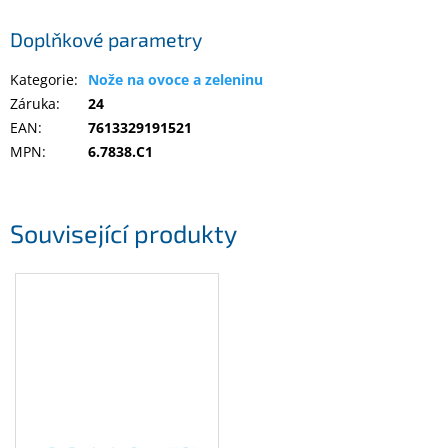
Inpraise
Doplňkové parametry
Kamerové
systémy
Kategorie
:
Nože na ovoce a zeleninu
MILESIGHT
Záruka
:
24
EAN
:
7613329191521
Doprodej
MPN
:
6.7838.C1
Přihlášení
Související produkty