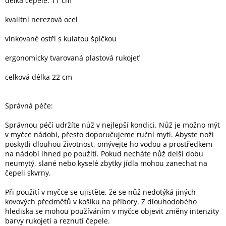
délka čepele: 11 cm
kvalitní nerezová ocel
Elektronika
vlnkované ostří s kulatou špičkou
Domácnost
ergonomicky tvarovaná plastová rukojeť
celková délka 22 cm
%
Black
Friday
Správná péče:
VÝPRODEJ
Správnou péčí udržíte nůž v nejlepší kondici. Nůž je možno mýt
v myčce nádobí, přesto doporučujeme ruční mytí. Abyste noži
poskytli dlouhou životnost, omývejte ho vodou a prostředkem
Akční
na nádobí ihned po použití. Pokud necháte nůž delší dobu
zboží
neumytý, slané nebo kyselé zbytky jídla mohou zanechat na
čepeli skvrny.
TONERY
A
CARTRIDGE
Při použití v myčce se ujistěte, že se nůž nedotýká jiných
OEM
kovových předmětů v košíku na příbory. Z dlouhodobého
hlediska se mohou používáním v myčce objevit změny intenzity
Sestavy
barvy rukojeti a reznutí čepele.
počítačů