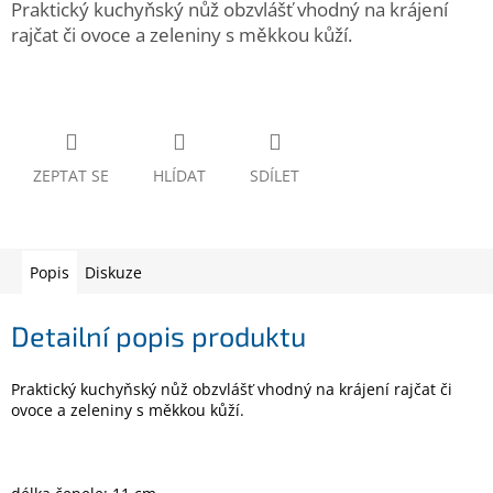
Praktický kuchyňský nůž obzvlášť vhodný na krájení
www.inpraise.cz
rajčat či ovoce a zeleniny s měkkou kůží.
Gaming
Telefony
a
tablety
ZEPTAT SE
HLÍDAT
SDÍLET
Cyklo
a
sport
Popis
Diskuze
Dílna
a
zahrada
Detailní popis produktu
Velké
Praktický kuchyňský nůž obzvlášť vhodný na krájení rajčat či
spotřebiče
ovoce a zeleniny s měkkou kůží.
Počítače
a
notebooky