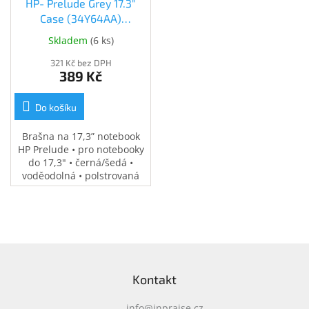
HP- Prelude Grey 17.3"
Case (34Y64AA)
(34Y64AA)
Skladem
(
6 ks
)
321 Kč bez DPH
389 Kč
Do košíku
Brašna na 17,3” notebook
HP Prelude • pro notebooky
do 17,3" • černá/šedá •
voděodolná • polstrovaná
přihrádka na notebook •
speciální kapsy na
příslušenství • 0,37 kg
Z
á
Kontakt
p
a
info
@
inpraise.cz