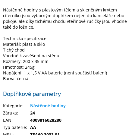
Nástěnné hodiny s plastovým tělem a skleněným krytem
ciferníku jsou výborným doplňkem nejen do kanceláře nebo
Elektronika
pokoje, ale díky tichému chodu vteřinové ručičky jsou vhodné
také do ložnice.
Domácnost
Technická specifikace
Materiál: plast a sklo
%
Tichý chod
Black
Vhodné k zavěšení na stěnu
Friday
Rozměry: 200 x 35 mm
Hmotnost: 245g
Napájení: 1 x 1,5 V AA baterie (není součástí balení)
VÝPRODEJ
Barva: černá
Akční
Doplňkové parametry
zboží
TONERY
Kategorie
:
Nástěnné hodiny
A
Záruka
:
24
CARTRIDGE
OEM
EAN
:
4009816028280
Typ baterie
:
AA
Sestavy
počítačů
MPN
:
TFA60.3033.01