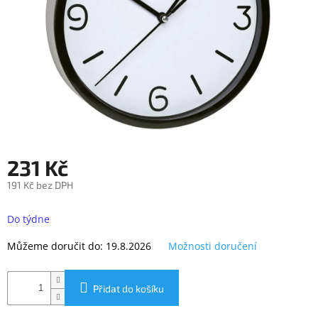
objednávka
antiviru
ESET
O
nás
Realizované
projekty
Obchodní
231 Kč
podmínky
191 Kč bez DPH
Autorizované
servisy
Měrná
cena:
Do týdne
Rozšíření
záruk
Můžeme doručit do:
19.8.2026
Možnosti doručení
a
pojištění
Splátky
Přidat do košíku
ESSOX