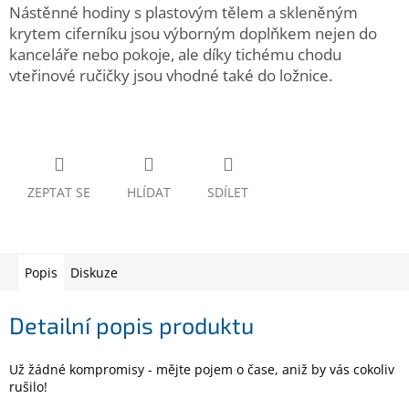
www.inpraise.cz
Nástěnné hodiny s plastovým tělem a skleněným
krytem ciferníku jsou výborným doplňkem nejen do
Gaming
kanceláře nebo pokoje, ale díky tichému chodu
vteřinové ručičky jsou vhodné také do ložnice.
Telefony
a
tablety
Cyklo
a
ZEPTAT SE
HLÍDAT
SDÍLET
sport
Dílna
a
zahrada
Popis
Diskuze
Velké
Detailní popis produktu
spotřebiče
Už žádné kompromisy - mějte pojem o čase, aniž by vás cokoliv
Počítače
rušilo!
a
notebooky