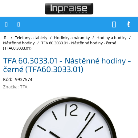
Přejít
na
obsah
NÁKUP
KOŠÍK
Domů
/
Telefony a tablety
/
Hodinky a náramky
/
Hodiny a budíky
/
Počítače
Nástěnné hodiny
/
TFA 60.3033.01 - Nástěnné hodiny - černé
(TFA60.3033.01)
Počítače
Inpraise
TFA 60.3033.01 - Nástěnné hodiny -
černé (TFA60.3033.01)
Notebooky
Kód:
9937574
Tiskárny
Značka:
TFA
Monitory
Akce
a
slevy
Oblíbené
Kontakty