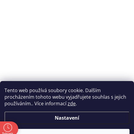
Tento web používá soubory cookie. Dalším
procházením tohoto webu vyjadřujete souhlas s jejich
používáním.. Více informací
zde
.
Nastavení
ě
Zobrazit