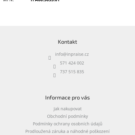
Inpraise
Kamerové
systémy
MILESIGHT
Z
á
Doprodej
Kontakt
p
a
Přihlášení
info
@
inpraise.cz
t
í
571 424 002
737 515 835
Informace pro vás
Jak nakupovat
Obchodní podmínky
Podmínky ochrany osobních údajů
Prodloužená záruka a náhodné poškození