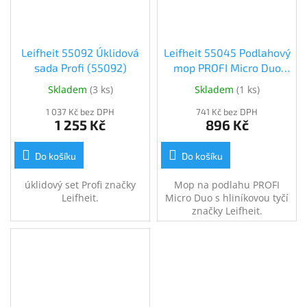
Leifheit 55092 Úklidová
Leifheit 55045 Podlahový
sada Profi (55092)
mop PROFI Micro Duo
(55045)
Skladem
(
3 ks
)
Skladem
(
1 ks
)
1 037 Kč bez DPH
741 Kč bez DPH
1 255 Kč
896 Kč
Do košíku
Do košíku
úklidový set Profi značky
Mop na podlahu PROFI
Leifheit.
Micro Duo s hliníkovou tyčí
značky Leifheit.