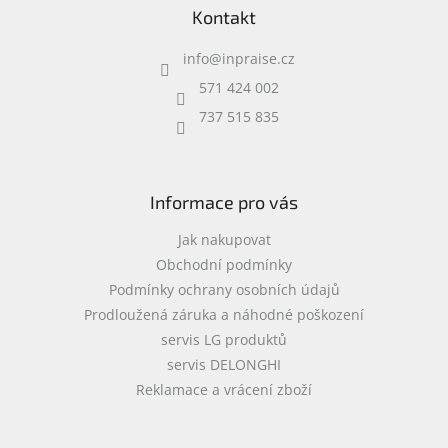
Kontakt
p
a
info
@
inpraise.cz
t
í
571 424 002
737 515 835
Informace pro vás
Jak nakupovat
Obchodní podmínky
Podmínky ochrany osobních údajů
Prodloužená záruka a náhodné poškození
servis LG produktů
servis DELONGHI
Reklamace a vrácení zboží