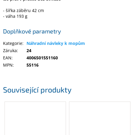
- šířka záběru 42 cm
Elektronika
- váha 193 g
Doplňkové parametry
Domácnost
Kategorie
:
Náhradní návleky k mopům
%
Záruka
:
24
Black
Friday
EAN
:
4006501551160
MPN
:
55116
VÝPRODEJ
Související produkty
Akční
zboží
TONERY
A
CARTRIDGE
OEM
Sestavy
počítačů