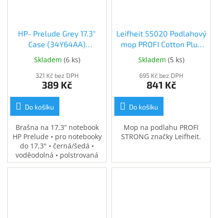
Inpraise
Kamerové
systémy
HP- Prelude Grey 17.3"
Leifheit 55020 Podlahový
MILESIGHT
Case (34Y64AA)
mop PROFI Cotton Plus
(34Y64AA)
(55020)
Skladem
(
6 ks
)
Skladem
(
5 ks
)
Doprodej
321 Kč bez DPH
695 Kč bez DPH
389 Kč
841 Kč
Přihlášení
Do košíku
Do košíku
Brašna na 17,3” notebook
Mop na podlahu PROFI
HP Prelude • pro notebooky
STRONG značky Leifheit.
do 17,3" • černá/šedá •
voděodolná • polstrovaná
přihrádka na notebook •
speciální kapsy na
příslušenství • 0,37 kg