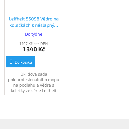
Leifheit 55096 Vědro na
kolečkách s nášlapným
ždímáním + mop Profi
Do týdne
(55096)
1 107 Kč bez DPH
1 340 Kč
Do košíku
Úklidová sada
poloprofesionálního mopu
na podlahu a vědra s
kolečky ze série Leifheit
PROFI.
Z
á