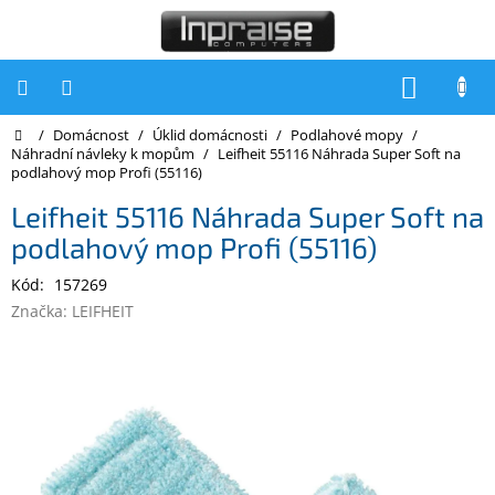
Přejít
na
obsah
NÁKUP
KOŠÍK
Domů
/
Domácnost
/
Úklid domácnosti
/
Podlahové mopy
/
Počítače
Náhradní návleky k mopům
/
Leifheit 55116 Náhrada Super Soft na
podlahový mop Profi (55116)
Počítače
Inpraise
Leifheit 55116 Náhrada Super Soft na
podlahový mop Profi (55116)
Notebooky
Kód:
157269
Tiskárny
Značka:
LEIFHEIT
Monitory
Akce
a
slevy
Oblíbené
Kontakty