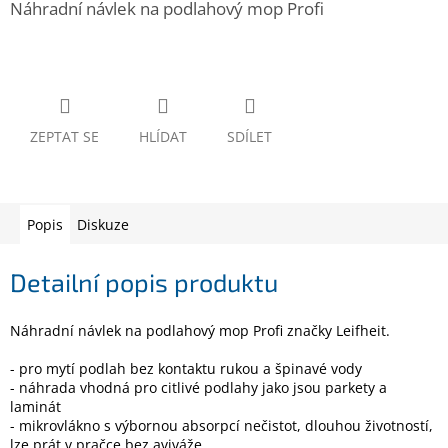
Náhradní návlek na podlahový mop Profi
www.inpraise.cz
Gaming
Telefony
a
tablety
ZEPTAT SE
HLÍDAT
SDÍLET
Cyklo
a
sport
Popis
Diskuze
Dílna
Detailní popis produktu
a
zahrada
Náhradní návlek na podlahový mop Profi značky Leifheit.
Velké
spotřebiče
- pro mytí podlah bez kontaktu rukou a špinavé vody
- náhrada vhodná pro citlivé podlahy jako jsou parkety a
laminát
Počítače
- mikrovlákno s výbornou absorpcí nečistot, dlouhou životností,
a
lze prát v pračce bez aviváže
notebooky