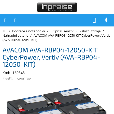
Přejít
na
obsah
NÁKUP
KOŠÍK
Domů
/
Počítače a notebooky
/
PC příslušenství
/
Záložní zdroje
/
Počítače
Náhradní baterie
/
AVACOM AVA-RBP04-12050-KIT CyberPower, Vertiv
(AVA-RBP04-12050-KIT)
Počítače
Inpraise
AVACOM AVA-RBP04-12050-KIT
CyberPower, Vertiv (AVA-RBP04-
Notebooky
12050-KIT)
Tiskárny
Kód:
169543
Monitory
Značka:
AVACOM
Akce
a
slevy
Oblíbené
Kontakty