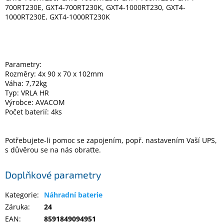
Inpraise
700RT230E, GXT4-700RT230K, GXT4-1000RT230, GXT4-
1000RT230E, GXT4-1000RT230K
Kamerové
systémy
MILESIGHT
Parametry:
Doprodej
Rozměry: 4x 90 x 70 x 102mm
Váha: 7,72kg
Přihlášení
Typ: VRLA HR
Výrobce: AVACOM
Počet baterií: 4ks
Potřebujete-li pomoc se zapojením, popř. nastavením Vaší UPS,
s důvěrou se na nás obraťte.
Doplňkové parametry
Kategorie
:
Náhradní baterie
Záruka
:
24
EAN
:
8591849094951