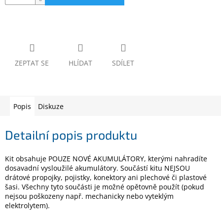
www.inpraise.cz
Gaming
Telefony
a
ZEPTAT SE
HLÍDAT
SDÍLET
tablety
Cyklo
a
sport
Popis
Diskuze
Detailní popis produktu
Dílna
a
zahrada
Kit obsahuje POUZE NOVÉ AKUMULÁTORY, kterými nahradíte
dosavadní vysloužilé akumulátory. Součástí kitu NEJSOU
Velké
drátové propojky, pojistky, konektory ani plechové či plastové
spotřebiče
šasi. Všechny tyto součásti je možné opětovně použít (pokud
nejsou poškozeny např. mechanicky nebo vyteklým
elektrolytem).
Počítače
a
notebooky