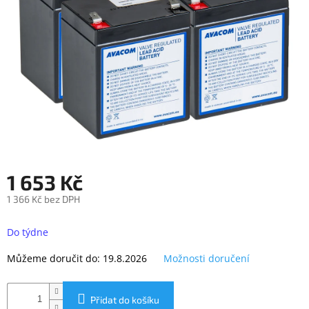
objednávka
antiviru
ESET
O
nás
Realizované
projekty
Obchodní
podmínky
1 653 Kč
Autorizované
servisy
1 366 Kč bez DPH
Měrná
Rozšíření
záruk
cena:
Do týdne
a
pojištění
Můžeme doručit do:
19.8.2026
Možnosti doručení
Splátky
ESSOX
Přidat do košíku