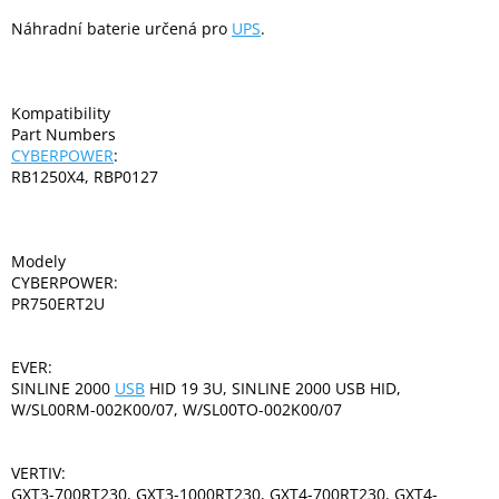
Náhradní baterie určená pro
UPS
.
Elektronika
Kompatibility
Domácnost
Part Numbers
CYBERPOWER
:
RB1250X4, RBP0127
%
Black
Friday
Modely
VÝPRODEJ
CYBERPOWER:
PR750ERT2U
Akční
zboží
EVER:
SINLINE 2000
USB
HID 19 3U, SINLINE 2000 USB HID,
TONERY
A
W/SL00RM-002K00/07, W/SL00TO-002K00/07
CARTRIDGE
OEM
VERTIV:
Sestavy
GXT3-700RT230, GXT3-1000RT230, GXT4-700RT230, GXT4-
počítačů