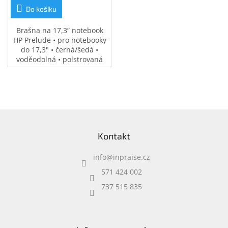
Do košíku
Brašna na 17,3” notebook
HP Prelude • pro notebooky
do 17,3" • černá/šedá •
voděodolná • polstrovaná
přihrádka na notebook •
speciální kapsy na
příslušenství • 0,37 kg
Z
á
Kontakt
p
a
info
@
inpraise.cz
t
í
571 424 002
737 515 835