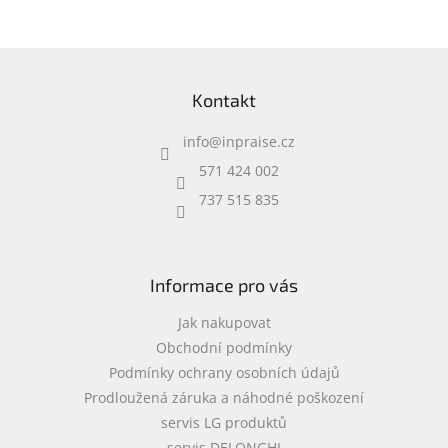
příslušenství • 0,37 kg
Z
á
Kontakt
p
a
info
@
inpraise.cz
t
í
571 424 002
737 515 835
Informace pro vás
Jak nakupovat
Obchodní podmínky
Podmínky ochrany osobních údajů
Prodloužená záruka a náhodné poškození
servis LG produktů
servis DELONGHI