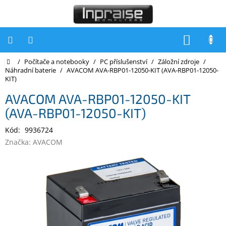
Přejít
na
obsah
NÁKUP
KOŠÍK
Domů
/
Počítače a notebooky
/
PC příslušenství
/
Záložní zdroje
/
Počítače
Náhradní baterie
/
AVACOM AVA-RBP01-12050-KIT (AVA-RBP01-12050-
KIT)
Počítače
Inpraise
AVACOM AVA-RBP01-12050-KIT
(AVA-RBP01-12050-KIT)
Notebooky
Kód:
9936724
Tiskárny
Značka:
AVACOM
Monitory
Akce
a
slevy
Oblíbené
Kontakty