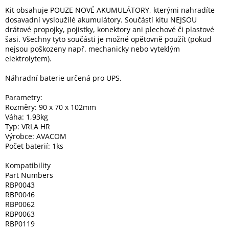
Kit obsahuje POUZE NOVÉ AKUMULÁTORY, kterými nahradíte
dosavadní vysloužilé akumulátory. Součástí kitu NEJSOU
Elektronika
drátové propojky, pojistky, konektory ani plechové či plastové
šasi. Všechny tyto součásti je možné opětovně použít (pokud
nejsou poškozeny např. mechanicky nebo vyteklým
Domácnost
elektrolytem).
Náhradní baterie určená pro UPS.
%
Black
Friday
Parametry:
Rozměry: 90 x 70 x 102mm
Váha: 1,93kg
VÝPRODEJ
Typ: VRLA HR
Výrobce: AVACOM
Počet baterií: 1ks
Akční
zboží
Kompatibility
Part Numbers
TONERY
RBP0043
A
CARTRIDGE
RBP0046
OEM
RBP0062
RBP0063
Sestavy
RBP0119
počítačů