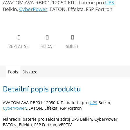
AVACOM AVA-RBP01-12050-KIT - baterie pro
UPS
www.inpraise.cz
Belkin,
CyberPower
, EATON, Effekta, FSP Fortron
Gaming
Telefony
a
tablety
ZEPTAT SE
HLÍDAT
SDÍLET
Cyklo
a
sport
Popis
Diskuze
Dílna
a
zahrada
Detailní popis produktu
Velké
AVACOM AVA-RBP01-12050-KIT - baterie pro
UPS
Belkin,
spotřebiče
CyberPower
, EATON, Effekta, FSP Fortron
Náhradní baterie pro záložní zdroj UPS Belkin, CyberPower,
Počítače
EATON, Effekta, FSP Fortron, VERTIV
a
notebooky