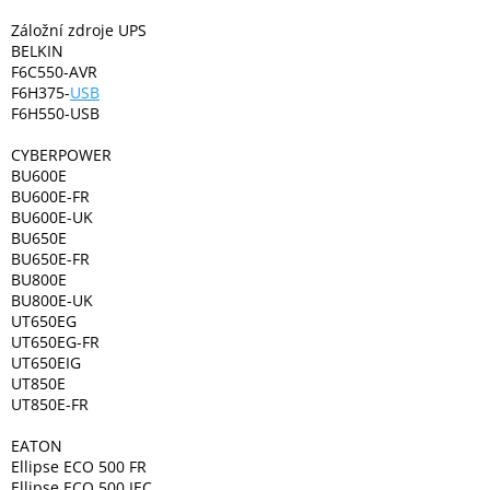
Inpraise
Záložní zdroje UPS
BELKIN
Kamerové
F6C550-AVR
systémy
MILESIGHT
F6H375-
USB
F6H550-USB
Doprodej
CYBERPOWER
BU600E
Přihlášení
BU600E-FR
BU600E-UK
BU650E
BU650E-FR
BU800E
BU800E-UK
UT650EG
UT650EG-FR
UT650EIG
UT850E
UT850E-FR
EATON
Ellipse ECO 500 FR
Ellipse ECO 500 IEC