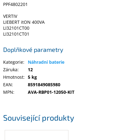
PPF4802201
VERTIV
LIEBERT itON 400VA
LI32101CT00
LI32101CT01
Doplňkové parametry
Kategorie
:
Náhradní baterie
Záruka
:
12
Hmotnost
:
5 kg
EAN
:
8591849085980
MPN
:
AVA-RBP01-12050-KIT
Související produkty