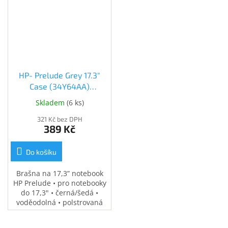
HP- Prelude Grey 17.3"
Case (34Y64AA)
(34Y64AA)
Skladem
(
6 ks
)
321 Kč bez DPH
389 Kč
Do košíku
Brašna na 17,3” notebook
HP Prelude • pro notebooky
do 17,3" • černá/šedá •
voděodolná • polstrovaná
přihrádka na notebook •
speciální kapsy na