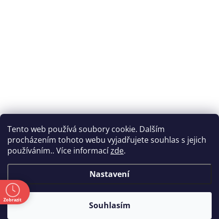
Tento web používá soubory cookie. Dalším
procházením tohoto webu vyjadřujete souhlas s jejich
používáním.. Více informací
zde
.
Nastavení
ě
Zobrazit
Souhlasím