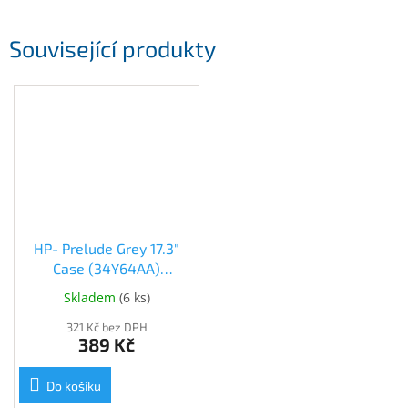
Inpraise
Související produkty
Kamerové
systémy
MILESIGHT
Doprodej
Přihlášení
HP- Prelude Grey 17.3"
Case (34Y64AA)
(34Y64AA)
Skladem
(
6 ks
)
321 Kč bez DPH
389 Kč
Do košíku