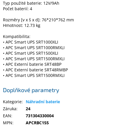
Typ použité baterie: 12V/9Ah
Počet baterií: 4
Elektronika
Rozměry [v x š x d]: 76*210*762 mm
Hmotnost: 12.73 kg
Domácnost
Kompatibilita:
• APC Smart UPS SRT1000XLI
%
• APC Smart UPS SRT1000RMXLI
Black
• APC Smart UPS SRT1500XLI
Friday
• APC Smart UPS SRT1500RMXLI
• APC Externí baterie SRT48BP
• APC Externí baterie SRT48RMBP
VÝPRODEJ
• APC Smart UPS SRT1500RMXLI
Akční
Doplňkové parametry
zboží
Kategorie
:
Náhradní baterie
TONERY
A
Záruka
:
24
CARTRIDGE
OEM
EAN
:
731304330004
MPN
:
APCRBC155
Sestavy
počítačů