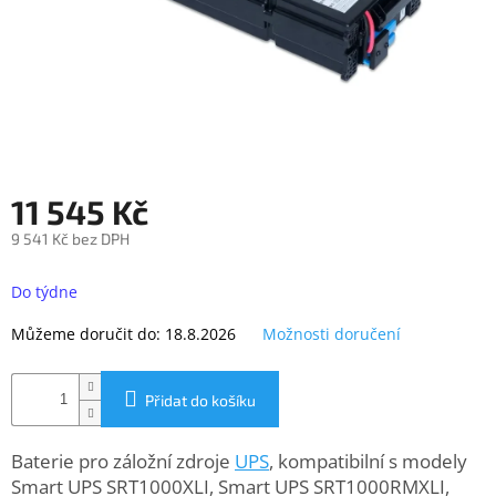
objednávka
antiviru
ESET
O
nás
Realizované
projekty
11 545 Kč
Obchodní
9 541 Kč bez DPH
podmínky
Měrná
cena:
Do týdne
Autorizované
servisy
Můžeme doručit do:
18.8.2026
Možnosti doručení
Rozšíření
záruk
a
Přidat do košíku
pojištění
Splátky
Baterie pro záložní zdroje
UPS
, kompatibilní s modely
ESSOX
Smart UPS SRT1000XLI, Smart UPS SRT1000RMXLI,