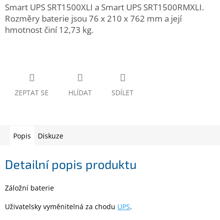
www.inpraise.cz
Smart UPS SRT1500XLI a Smart UPS SRT1500RMXLI.
Rozměry baterie jsou 76 x 210 x 762 mm a její
Gaming
hmotnost činí 12,73 kg.
Telefony
a
tablety
Cyklo
ZEPTAT SE
HLÍDAT
SDÍLET
a
sport
Dílna
Popis
Diskuze
a
zahrada
Detailní popis produktu
Velké
spotřebiče
Záložní baterie
Počítače
Uživatelsky vyměnitelná za chodu
UPS
.
a
notebooky