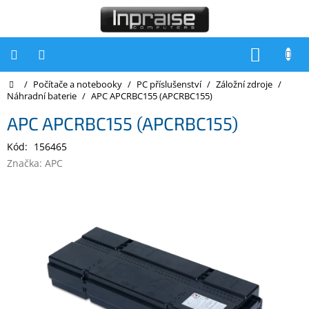
Přejít
na
obsah
NÁKUP
KOŠÍK
Domů
/
Počítače a notebooky
/
PC příslušenství
/
Záložní zdroje
/
Počítače
Náhradní baterie
/
APC APCRBC155 (APCRBC155)
Počítače
APC APCRBC155 (APCRBC155)
Inpraise
Kód:
156465
Notebooky
Značka:
APC
Tiskárny
Monitory
Akce
a
slevy
Oblíbené
Kontakty