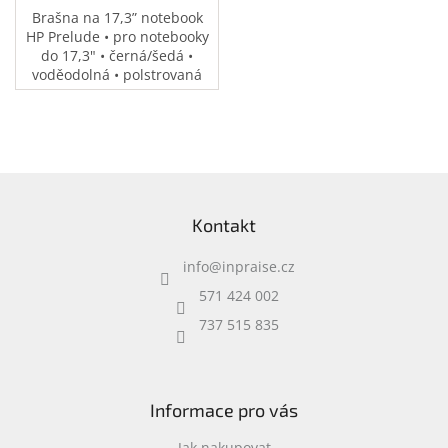
Brašna na 17,3” notebook
HP Prelude • pro notebooky
do 17,3" • černá/šedá •
voděodolná • polstrovaná
přihrádka na notebook •
speciální kapsy na
příslušenství • 0,37 kg
Z
á
Kontakt
p
a
info
@
inpraise.cz
t
í
571 424 002
737 515 835
Informace pro vás
Jak nakupovat