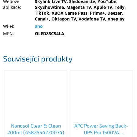
Webové
Skylink Live TV, Sledovani.tv, YouTube,
aplikace
:
SkyShowtime, Magenta TV, Apple TV, Telly,
TikTok, XBOX Game Pass, Prima+, Deezer,
Canal+, Oktagon TV, Vodafone TV, oneplay
Wi-Fi
:
ano
MPN
:
OLED83C54LA
Související produkty
Nanosol Clear & Clean
APC Power Saving Back-
200ml (4582554220074)
UPS Pro 1500VA