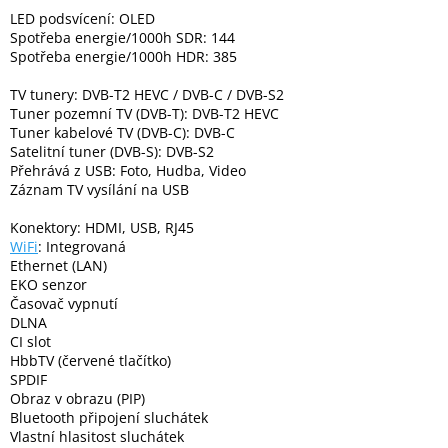
Inpraise
LED podsvícení: OLED
Spotřeba energie/1000h SDR: 144
Kamerové
Spotřeba energie/1000h HDR: 385
systémy
MILESIGHT
TV tunery: DVB-T2 HEVC / DVB-C / DVB-S2
Tuner pozemní TV (DVB-T): DVB-T2 HEVC
Tuner kabelové TV (DVB-C): DVB-C
Doprodej
Satelitní tuner (DVB-S): DVB-S2
Přehrává z USB: Foto, Hudba, Video
Přihlášení
Záznam TV vysílání na USB
Konektory: HDMI, USB, RJ45
WiFi
: Integrovaná
Ethernet (LAN)
EKO senzor
Časovač vypnutí
DLNA
CI slot
HbbTV (červené tlačítko)
SPDIF
Obraz v obrazu (PIP)
Bluetooth připojení sluchátek
Vlastní hlasitost sluchátek