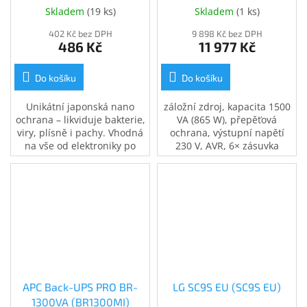
(BR1500G-FR)
Skladem
(
19 ks
)
Skladem
(
1 ks
)
402 Kč bez DPH
9 898 Kč bez DPH
486 Kč
11 977 Kč
Do košíku
Do košíku
Unikátní japonská nano
záložní zdroj, kapacita 1500
ochrana – likviduje bakterie,
VA (865 W), přepěťová
viry, plísně i pachy. Vhodná
ochrana, výstupní napětí
na vše od elektroniky po
230 V, AVR, 6× zásuvka
koupelny, kuchyně či
French, zajistí napájení při
interiér auta. 200ml
výpadku el. proudu, USB
antigravitační rozprašovač.
port, ochrana telefonní a
Ošetří plochu až 40 m2.
internetové sítě
APC Back-UPS PRO BR-
LG SC9S EU (SC9S EU)
1300VA (BR1300MI)