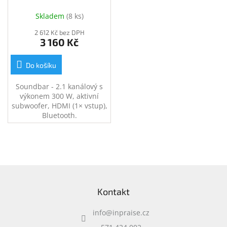
Skladem
(
8 ks
)
2 612 Kč bez DPH
3 160 Kč
Do košíku
Soundbar - 2.1 kanálový s
výkonem 300 W, aktivní
subwoofer, HDMI (1× vstup),
Bluetooth.
Z
á
Kontakt
p
a
info
@
inpraise.cz
t
í