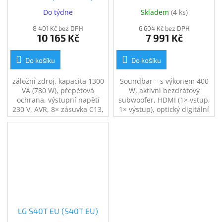
Do týdne
Skladem
(
4 ks
)
8 401 Kč bez DPH
6 604 Kč bez DPH
10 165 Kč
7 991 Kč
Do košíku
Do košíku
záložní zdroj, kapacita 1300
Soundbar – s výkonem 400
VA (780 W), přepěťová
W, aktivní bezdrátový
ochrana, výstupní napětí
subwoofer, HDMI (1× vstup,
230 V, AVR, 8× zásuvka C13,
1× výstup), optický digitální
zajistí napájení při výpadku
audio (1× vstup), Bluetooth,
el. proudu, USB port,
ARC, eARC, Dolby Atmos,
ochrana telefonní a
DTS:X, DTS Digital Surround,
internetové sítě
ovládání zařízení přes iOS
nebo Android, dálkové
ovládání.
LG S40T EU (S40T EU)