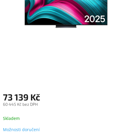
objednávka
antiviru
ESET
O
nás
Realizované
projekty
Obchodní
podmínky
Autorizované
servisy
73 139 Kč
Rozšíření
záruk
a
60 445 Kč bez DPH
pojištění
Měrná
cena:
Skladem
Splátky
ESSOX
Možnosti doručení