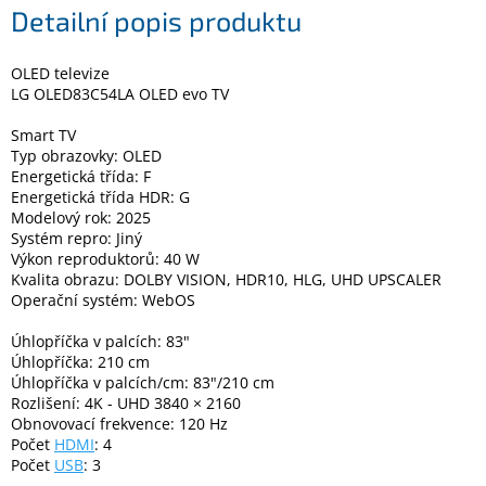
Detailní popis produktu
Elektronika
OLED televize
LG OLED83C54LA OLED evo TV
Domácnost
Smart TV
Typ obrazovky: OLED
%
Energetická třída: F
Black
Energetická třída HDR: G
Friday
Modelový rok: 2025
Systém repro: Jiný
Výkon reproduktorů: 40 W
VÝPRODEJ
Kvalita obrazu: DOLBY VISION, HDR10, HLG, UHD UPSCALER
Operační systém: WebOS
Akční
zboží
Úhlopříčka v palcích: 83"
Úhlopříčka: 210 cm
TONERY
Úhlopříčka v palcích/cm: 83"/210 cm
A
Rozlišení: 4K - UHD 3840 × 2160
CARTRIDGE
Obnovovací frekvence: 120 Hz
OEM
Počet
HDMI
: 4
Počet
USB
: 3
Sestavy
počítačů