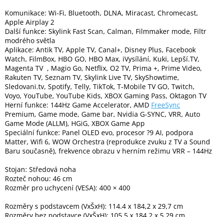
Komunikace: Wi-Fi, Bluetooth, DLNA, Miracast, Chromecast,
Apple Airplay 2
Další funkce: Skylink Fast Scan, Calman, Filmmaker mode, Filtr
modrého světla
Aplikace: Antik TV, Apple TV, Canal+, Disney Plus, Facebook
Watch, FilmBox, HBO GO, HBO Max, iVysílání, Kuki, Lepší.TV,
Magenta TV , Magio Go, Netflix, O2 TV, Prima +, Prime Video,
Rakuten TV, Seznam TV, Skylink Live TV, SkyShowtime,
Sledovani.tv, Spotify, Telly, TikTok, T-Mobile TV GO, Twitch,
Voyo, YouTube, YouTube Kids, XBOX Gaming Pass, Oktagon TV
Herní funkce: 144Hz Game Accelerator, AMD
FreeSync
Premium, Game mode, Game bar, Nvidia G-SYNC, VRR, Auto
Game Mode (ALLM), HGiG, XBOX Game App
Speciální funkce: Panel OLED evo, procesor ?9 AI, podpora
Matter, Wifi 6, WOW Orchestra (reprodukce zvuku z TV a Sound
Baru současně), frekvence obrazu v herním režimu VRR – 144Hz
Stojan: Středová noha
Rozteč nohou: 46 cm
Rozměr pro uchycení (VESA): 400 × 400
Rozměry s podstavcem (VxŠxH): 114.4 x 184,2 x 29,7 cm
Rozměry bez podstavce (VxŠxH): 105.5 x 184.2 x 5.29 cm