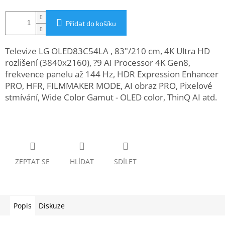
www.inpraise.cz
Přidat do košíku
Gaming
Televize LG OLED83C54LA , 83"/210 cm, 4K Ultra HD
Telefony
a
rozlišení (3840x2160), ?9 AI Processor 4K Gen8,
tablety
frekvence panelu až 144 Hz, HDR Expression Enhancer
PRO, HFR, FILMMAKER MODE, AI obraz PRO, Pixelové
Cyklo
stmívání, Wide Color Gamut - OLED color, ThinQ AI atd.
a
sport
Dílna
a
zahrada
ZEPTAT SE
HLÍDAT
SDÍLET
Velké
spotřebiče
Popis
Diskuze
Počítače
a
notebooky