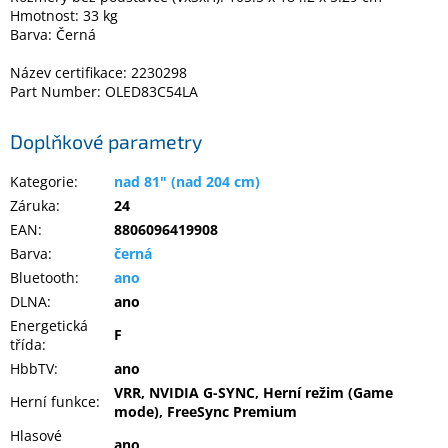
Hmotnost: 33 kg
Barva: Černá
Název certifikace: 2230298
Part Number: OLED83C54LA
Doplňkové parametry
Kategorie
:
nad 81" (nad 204 cm)
Záruka
:
24
EAN
:
8806096419908
Barva
:
černá
Bluetooth
:
ano
DLNA
:
ano
Energetická
F
třída
:
HbbTV
:
ano
VRR, NVIDIA G-SYNC, Herní režim (Game
Herní funkce
:
mode), FreeSync Premium
Hlasové
ano