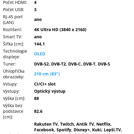
Počet HDMI
:
4
Počet USB
:
3
RJ-45 port
ano
(LAN)
:
Rozlišení
:
4K Ultra HD (3840 x 2160)
Smart TV
:
ano
Šířka [cm]
:
144,1
Technologie
OLED
displeje
:
Tuner
:
DVB-S2, DVB-T2, DVB-C, DVB-T, DVB-S
Úhlopříčka
210 cm (83")
obrazovky
:
Vstupy
:
CI/CI+ slot
Výstupy
:
Optický výstup
Výška [cm]
:
88
Výška bez
podstavce
82,6
[cm]
:
Rakuten TV, Twitch, Antik TV, Netflix,
Facebook, Spotify, Disney+, Kuki, Lepší.TV,