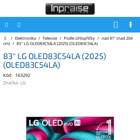
Přejít
na
obsah
NÁKUP
KOŠÍK
Domů
/
Elektronika
/
Televize
/
Podle úhlopříčky
/
nad 81" (nad 204
Počítače
cm)
/
83'' LG OLED83C54LA (2025) (OLED83C54LA)
Počítače
83'' LG OLED83C54LA (2025)
Inpraise
(OLED83C54LA)
Notebooky
Kód:
163292
Tiskárny
Značka:
LG
Monitory
Akce
a
slevy
Oblíbené
Kontakty