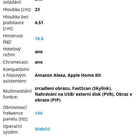
ovládání
:
Hloubka [cm]
:
23
Hloubka bez
podstavce
4,51
[cm]
:
Hmotnost
18,6
[kg]
:
Hotelový
ano
režim
:
Chromecast
:
ano
Kompatibilní
s hlasovým
Amazon Alexa, Apple Home Kit
asistentem
:
zrcadlení obrazu, FastScan (Skylink),
Multimediální
Nahrávání na USB/ externí disk (PVR), Obraz v
funkce
:
obraze (PIP)
Obnovovací
frekvence
144
panelu [Hz]
:
Operační
WebOS
systém
: