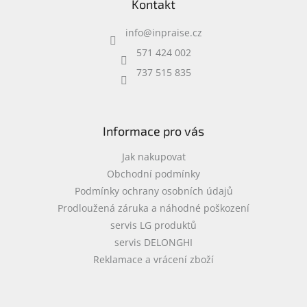
Kontakt
p
a
info
@
inpraise.cz
t
í
571 424 002
737 515 835
Informace pro vás
Jak nakupovat
Obchodní podmínky
Podmínky ochrany osobních údajů
Prodloužená záruka a náhodné poškození
servis LG produktů
servis DELONGHI
Reklamace a vrácení zboží