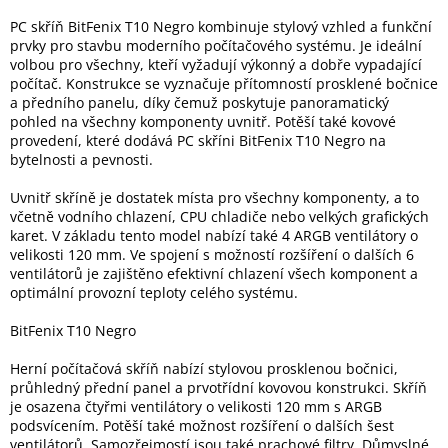
PC skříň BitFenix T10 Negro kombinuje stylový vzhled a funkční
prvky pro stavbu moderního počítačového systému. Je ideální
Elektronika
volbou pro všechny, kteří vyžadují výkonný a dobře vypadající
počítač. Konstrukce se vyznačuje přítomností prosklené bočnice
a předního panelu, díky čemuž poskytuje panoramatický
Domácnost
pohled na všechny komponenty uvnitř. Potěší také kovové
provedení, které dodává PC skříni BitFenix T10 Negro na
bytelnosti a pevnosti.
%
Black
Friday
Uvnitř skříně je dostatek místa pro všechny komponenty, a to
včetně vodního chlazení, CPU chladiče nebo velkých grafických
karet. V základu tento model nabízí také 4 ARGB ventilátory o
VÝPRODEJ
velikosti 120 mm. Ve spojení s možností rozšíření o dalších 6
ventilátorů je zajištěno efektivní chlazení všech komponent a
optimální provozní teploty celého systému.
Akční
zboží
BitFenix T10 Negro
TONERY
A
Herní počítačová skříň nabízí stylovou prosklenou bočnici,
CARTRIDGE
průhledný přední panel a prvotřídní kovovou konstrukci. Skříň
OEM
je osazena čtyřmi ventilátory o velikosti 120 mm s ARGB
podsvícením. Potěší také možnost rozšíření o dalších šest
Sestavy
ventilátorů. Samozřejmostí jsou také prachové filtry. Důmyslné
počítačů