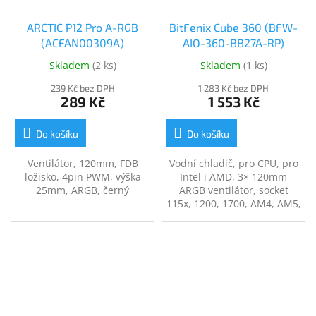
ARCTIC P12 Pro A-RGB
BitFenix Cube 360 (BFW-
(ACFAN00309A)
AIO-360-BB27A-RP)
Skladem
(
2 ks
)
Skladem
(
1 ks
)
239 Kč bez DPH
1 283 Kč bez DPH
289 Kč
1 553 Kč
Do košíku
Do košíku
Ventilátor, 120mm, FDB
Vodní chladič, pro CPU, pro
ložisko, 4pin PWM, výška
Intel i AMD, 3× 120mm
25mm, ARGB, černý
ARGB ventilátor, socket
115x, 1200, 1700, AM4, AM5,
černý