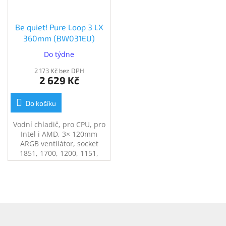
Be quiet! Pure Loop 3 LX
360mm (BW031EU)
Do týdne
2 173 Kč bez DPH
2 629 Kč
Do košíku
Vodní chladič, pro CPU, pro
Intel i AMD, 3× 120mm
ARGB ventilátor, socket
1851, 1700, 1200, 1151,
1150, 1155, AM5, AM4,
černý
Z
á