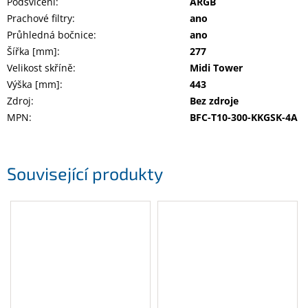
Podsvícení
:
ARGB
Prachové filtry
:
ano
Průhledná bočnice
:
ano
Šířka [mm]
:
277
Velikost skříně
:
Midi Tower
Výška [mm]
:
443
Zdroj
:
Bez zdroje
MPN
:
BFC-T10-300-KKGSK-4A
Související produkty