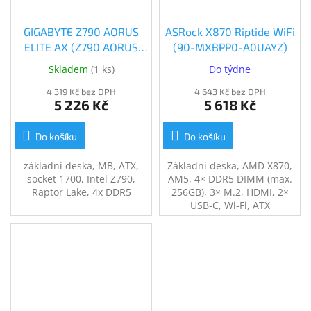
GIGABYTE Z790 AORUS
ASRock X870 Riptide WiFi
ELITE AX (Z790 AORUS
(90-MXBPP0-A0UAYZ)
ELITE AX)
Skladem
(
1 ks
)
Do týdne
4 319 Kč bez DPH
4 643 Kč bez DPH
5 226 Kč
5 618 Kč
Do košíku
Do košíku
základní deska, MB, ATX,
Základní deska, AMD X870,
socket 1700, Intel Z790,
AM5, 4× DDR5 DIMM (max.
Raptor Lake, 4x DDR5
256GB), 3× M.2, HDMI, 2×
USB-C, Wi-Fi, ATX