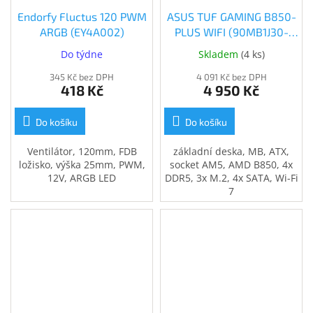
Endorfy Fluctus 120 PWM
ASUS TUF GAMING B850-
ARGB (EY4A002)
PLUS WIFI (90MB1J30-
M0EAY0)
Do týdne
Skladem
(
4 ks
)
345 Kč bez DPH
4 091 Kč bez DPH
418 Kč
4 950 Kč
Do košíku
Do košíku
Ventilátor, 120mm, FDB
základní deska, MB, ATX,
ložisko, výška 25mm, PWM,
socket AM5, AMD B850, 4x
12V, ARGB LED
DDR5, 3x M.2, 4x SATA, Wi-Fi
7