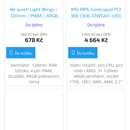
Be quiet! Light Wings /
MSI MPG CoreLiquid P13
120mm / PWM / ARGB
360 (306-7ZWGA11-L80)
(BL072)
Do týdne
Do týdne
560 Kč bez DPH
3 855 Kč bez DPH
678 Kč
4 664 Kč
Do košíku
Do košíku
Ventilátor, 120mm, Rifle
Vodní chladič, pro CPU, pro
ložisko, 4-pin PWM,
Intel i AMD, 3× 120mm
20,6dBA, ARGB podsvícení,
ARGB ventilátor, socket
černý
1700, 1851, AM5, AM4, 2,1"
LCD displej, černý