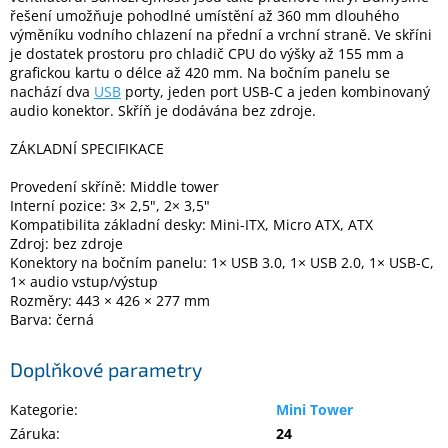
Inpraise
řešení umožňuje pohodlné umístění až 360 mm dlouhého
výměníku vodního chlazení na přední a vrchní straně. Ve skříni
Kamerové
je dostatek prostoru pro chladič CPU do výšky až 155 mm a
systémy
grafickou kartu o délce až 420 mm. Na bočním panelu se
MILESIGHT
nachází dva
USB
porty, jeden port USB-C a jeden kombinovaný
audio konektor. Skříň je dodávána bez zdroje.
Doprodej
ZÁKLADNÍ SPECIFIKACE
Přihlášení
Provedení skříně: Middle tower
Interní pozice: 3× 2,5", 2× 3,5"
Kompatibilita základní desky: Mini-ITX, Micro ATX, ATX
Zdroj: bez zdroje
Konektory na bočním panelu: 1× USB 3.0, 1× USB 2.0, 1× USB-C,
1× audio vstup/výstup
Rozměry: 443 × 426 × 277 mm
Barva: černá
Doplňkové parametry
Kategorie
:
Mini Tower
Záruka
:
24