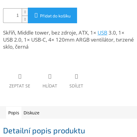
www.inpraise.cz
Gaming
Přidat do košíku
Telefony
Skříň, Middle tower, bez zdroje, ATX, 1×
USB
3.0, 1×
a
USB 2.0, 1× USB-C, 4× 120mm ARGB ventilátor, tvrzené
tablety
sklo, černá
Cyklo
a
sport
Dílna
ZEPTAT SE
HLÍDAT
SDÍLET
a
zahrada
Velké
spotřebiče
Popis
Diskuze
Počítače
Detailní popis produktu
a
notebooky