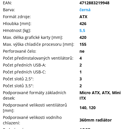
EAN
:
4712883219948
Barva
:
černá
Formát zdroje
:
ATX
Hloubka [mm]
:
426
Hmotnost [kg]
:
5,5
Max. délka grafické karty [mm]
:
420
Max. výška chladiče procesoru [mm]
:
155
Perforované čelo
:
ne
Počet předinstalovaných ventilátorů
:
4
Počet předních USB-A
:
2
Počet předních USB-C
:
1
Počet slotů 2,5"
:
3
Počet slotů 3,5"
:
2
Podporované formáty základních
Micro ATX, ATX, Mini
desek
:
ITX
Podporované velikosti ventilátorů
140, 120
[mm]
:
Podporované velikosti vodního
360mm radiátor
chlazení
: