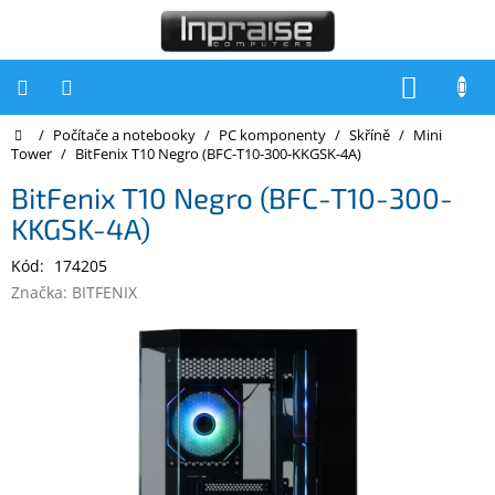
Přejít
na
obsah
NÁKUP
KOŠÍK
Domů
/
Počítače a notebooky
/
PC komponenty
/
Skříně
/
Mini
Počítače
Tower
/
BitFenix T10 Negro (BFC-T10-300-KKGSK-4A)
Počítače
BitFenix T10 Negro (BFC-T10-300-
Inpraise
KKGSK-4A)
Notebooky
Kód:
174205
Tiskárny
Značka:
BITFENIX
Monitory
Akce
a
slevy
Oblíbené
Kontakty