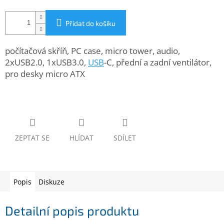
www.inpraise.cz
Přidat do košíku
Gaming
počítačová skříň, PC case, micro tower, audio,
Telefony
a
2xUSB2.0, 1xUSB3.0,
USB
-C, přední a zadní ventilátor,
tablety
pro desky micro ATX
Cyklo
a
sport
Dílna
ZEPTAT SE
HLÍDAT
SDÍLET
a
zahrada
Velké
Popis
Diskuze
spotřebiče
Detailní popis produktu
Počítače
a
notebooky