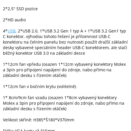
Inpraise
2*2,5" SSD pozice
Kamerové
systémy
2*HD audio
MILESIGHT
4*
USB
, 2*USB 2.0, 1*USB 3.2 Gen 1 typ A + 1*USB 3.2 Gen1 typ
C konektor, výhodou tohoto řešení je přítomnost USB-C
Doprodej
konektoru na čelním panelu bez nutnosti použít dražší základní
desky vybavené speciálním header USB-C konektorem, ale stačí
Přihlášení
běžný konektor USB 3.0 na základní desce
1*12cm fan vpředu (osazen 1*12cm vybavený konektory Molex
a 3pin pro připojení napájení do zdroje, nabo přímo na
základní desku s řízením otáček)
1*12cm fan v bočním krytu (volitelně)
1* 8cm/9cm fan vzadu (osazen 1*8cm vybavený konektory
Molex a 3pin pro připojení napájení do zdroje, nabo přímo na
základní desku s řízením otáček)
Velikost skříně: H385*Š180*V370mm
Délka VGA karty až 315mm