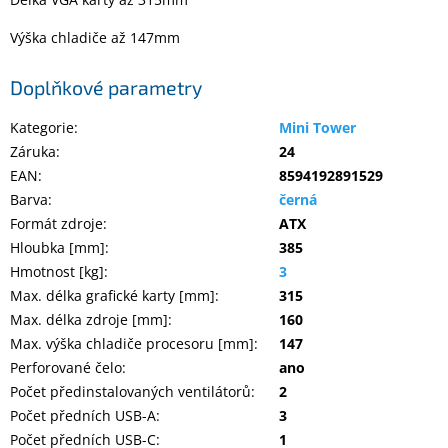
Výška chladiče až 147mm
Doplňkové parametry
Kategorie
:
Mini Tower
Záruka
:
24
EAN
:
8594192891529
Barva
:
černá
Formát zdroje
:
ATX
Hloubka [mm]
:
385
Hmotnost [kg]
:
3
Max. délka grafické karty [mm]
:
315
Max. délka zdroje [mm]
:
160
Max. výška chladiče procesoru [mm]
:
147
Perforované čelo
:
ano
Počet předinstalovaných ventilátorů
:
2
Počet předních USB-A
:
3
Počet předních USB-C
:
1