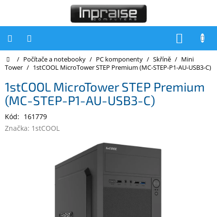
Přejít
na
obsah
NÁKUP
KOŠÍK
Domů
/
Počítače a notebooky
/
PC komponenty
/
Skříně
/
Mini
Počítače
Tower
/
1stCOOL MicroTower STEP Premium (MC-STEP-P1-AU-USB3-C)
Počítače
1stCOOL MicroTower STEP Premium
Inpraise
(MC-STEP-P1-AU-USB3-C)
Notebooky
Kód:
161779
Tiskárny
Značka:
1stCOOL
Monitory
Akce
a
slevy
Oblíbené
Kontakty