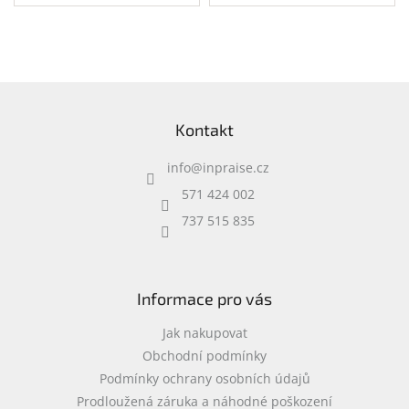
zdroje je vyšší než 85%,
zdroje je vyšší než 85%,
ErP2013, bulk
ErP2013, bulk
Z
á
Kontakt
p
a
info
@
inpraise.cz
t
í
571 424 002
737 515 835
Informace pro vás
Jak nakupovat
Obchodní podmínky
Podmínky ochrany osobních údajů
Prodloužená záruka a náhodné poškození