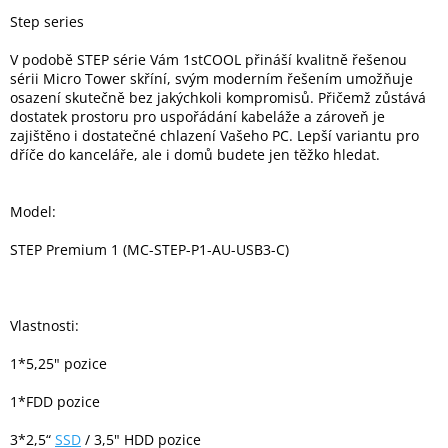
Step series
Elektronika
V podobě STEP série Vám 1stCOOL přináší kvalitně řešenou
sérii Micro Tower skříní, svým moderním řešením umožňuje
osazení skutečně bez jakýchkoli kompromisů. Přičemž zůstává
Domácnost
dostatek prostoru pro uspořádání kabeláže a zároveň je
zajištěno i dostatečné chlazení Vašeho PC. Lepší variantu pro
dříče do kanceláře, ale i domů budete jen těžko hledat.
%
Black
Friday
Model:
VÝPRODEJ
STEP Premium 1 (MC-STEP-P1-AU-USB3-C)
Akční
zboží
Vlastnosti:
TONERY
1*5,25" pozice
A
CARTRIDGE
OEM
1*FDD pozice
Sestavy
3*2,5“
SSD
/ 3,5" HDD pozice
počítačů