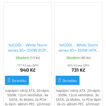
1stCOOL - White Storm
1stCOOL - White Storm
series 85+ 550W (ECP-
series 85+ 350W (ATX-
550A-12-85)
350A-12-85)
Skladem
(
13 ks
)
Skladem
(
40 ks
)
777 Kč bez DPH
604 Kč bez DPH
940 Kč
731 Kč
Do košíku
Do košíku
napájecí zdroj ATX, 20+4pin,
napájecí zdroj ATX, 20+4pin,
550W, 12cm ventilátor, 4x
350W, 12cm ventilátor, 3x
SATA, 3x Molex, 2x PCIe
SATA, 2x Molex, 1x PCIe 8pin
6+2pin, aktivní PFC, účinnost
(6+2), aktivní PFC, účinnost