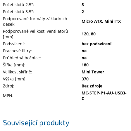
Počet slotů 2,5"
:
5
Počet slotů 3,5"
:
2
Podporované formáty základních
Micro ATX, Mini ITX
desek
:
Podporované velikosti ventilátorů
120, 80
[mm]
:
Podsvícení
:
bez podsvícení
Prachové filtry
:
ne
Průhledná bočnice
:
ne
Šířka [mm]
:
180
Velikost skříně
:
Mini Tower
Výška [mm]
:
370
Zdroj
:
Bez zdroje
MC-STEP-P1-AU-USB3-
MPN
:
C
Související produkty