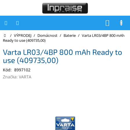
Přejít
na
obsah
NÁKUP
KOŠÍK
Domů
/
VÝPRODEJ
/
Domácnost
/
Baterie
/
Varta LR03/4BP 800 mAh
Počítače
Ready to use (409735,00)
Počítače
Varta LR03/4BP 800 mAh Ready to
Inpraise
use (409735,00)
Notebooky
Kód:
8997102
Tiskárny
Značka:
VARTA
Monitory
Akce
a
slevy
Oblíbené
Kontakty