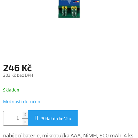
objednávka
antiviru
ESET
O
nás
Realizované
projekty
246 Kč
Obchodní
podmínky
203 Kč bez DPH
Autorizované
Měrná
servisy
cena:
Skladem
Rozšíření
Možnosti doručení
záruk
a
pojištění
Přidat do košíku
Splátky
ESSOX
nabíjecí baterie, mikrotužka AAA, NiMH, 800 mAh, 4 ks