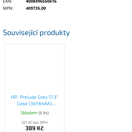
EAN
:
4008496550616
MPN
:
409735,00
Elektronika
Související produkty
Domácnost
%
Black
Friday
VÝPRODEJ
Akční
zboží
HP- Prelude Grey 17.3"
TONERY
Case (34Y64AA)
A
(34Y64AA)
CARTRIDGE
Skladem
(
6 ks
)
OEM
321 Kč bez DPH
389 Kč
Sestavy
počítačů