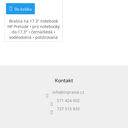
Inpraise
Do košíku
Kamerové
systémy
Brašna na 17,3” notebook
MILESIGHT
HP Prelude • pro notebooky
do 17,3" • černá/šedá •
voděodolná • polstrovaná
Doprodej
přihrádka na notebook •
speciální kapsy na
Přihlášení
příslušenství • 0,37 kg
Z
á
Kontakt
p
a
info
@
inpraise.cz
t
í
571 424 002
737 515 835