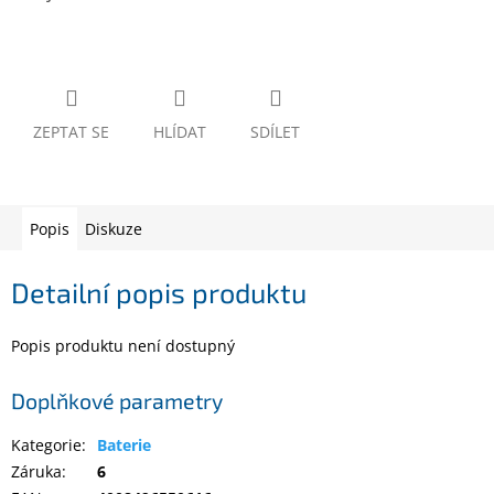
www.inpraise.cz
Gaming
Telefony
a
ZEPTAT SE
HLÍDAT
SDÍLET
tablety
Cyklo
a
Popis
Diskuze
sport
Detailní popis produktu
Dílna
a
zahrada
Popis produktu není dostupný
Velké
Doplňkové parametry
spotřebiče
Kategorie
:
Baterie
Počítače
Záruka
:
6
a
notebooky