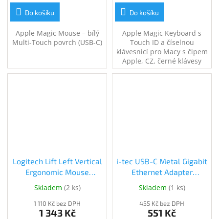
Do košíku
Do košíku
Apple Magic Mouse – bílý
Apple Magic Keyboard s
Multi-Touch povrch (USB-C)
Touch ID a číselnou
klávesnicí pro Macy s čipem
Apple, CZ, černé klávesy
Logitech Lift Left Vertical
i-tec USB-C Metal Gigabit
Ergonomic Mouse
Ethernet Adapter
Graphite (910-006474)
(C31METALGLAN)
Skladem
(
2 ks
)
Skladem
(
1 ks
)
1 110 Kč bez DPH
455 Kč bez DPH
1 343 Kč
551 Kč