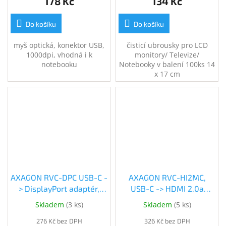
178 Kč
134 Kč
Do košíku
Do košíku
myš optická, konektor USB,
čisticí ubrousky pro LCD
1000dpi, vhodná i k
monitory/ Televize/
notebooku
Notebooky v balení 100ks 14
x 17 cm
AXAGON RVC-DPC USB-C -
AXAGON RVC-HI2MC,
> DisplayPort adaptér,
USB-C -> HDMI 2.0a
kabel 1,8m (RVC-DPC)
redukce / kabel 1.8m,
Skladem
(
3 ks
)
Skladem
(
5 ks
)
4K/60Hz HDR10 (RVC-
276 Kč bez DPH
326 Kč bez DPH
HI2MC)