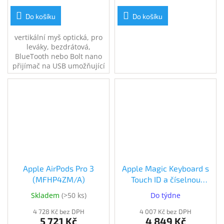
Do košíku
Do košíku
vertikální myš optická, pro
leváky, bezdrátová,
BlueTooth nebo Bolt nano
přijímač na USB umožňující
spárování až se 6
zařízeními, 400-4000dpi, AA
baterie s výdrží až 2 roky,
dosah až 10m
Apple AirPods Pro 3
Apple Magic Keyboard s
(MFHP4ZM/A)
Touch ID a číselnou
klávesnicí, CZ,bílé klávesy
Skladem
(
>50 ks
)
Do týdne
(MXK73CZ/A)
4 728 Kč bez DPH
4 007 Kč bez DPH
5 721 Kč
4 849 Kč