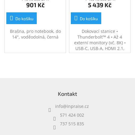
901 Kč
5 439 Kč
Do košíku
Do košíku
Brašna, pro notebook, do
Dokovací stanice •
14", voděodolná, černá
Thunderbolt™ 4 • Až 4
externí monitory (vč. 8K) •
USB-C, USB-A, HDMI 2.1,
DisplayPort 1.4, 2.5 GbE LAN
• Napájení hostitelského
systému až 100 W •
Pokročilá správa sítě (PXE
Boot, Wake-on-LAN)
Z
á
Kontakt
p
a
info
@
inpraise.cz
t
í
571 424 002
737 515 835