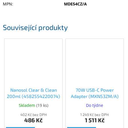
MPN
:
MDE54CZ/A
Související produkty
Nanosol Clear & Clean
70W USB-C Power
200ml (4582554220074)
Adapter (MXN53ZM/A)
Skladem
(
19 ks
)
Do týdne
402 Kč bez DPH
1 249 Kč bez DPH
486 Kč
1 511 Kč