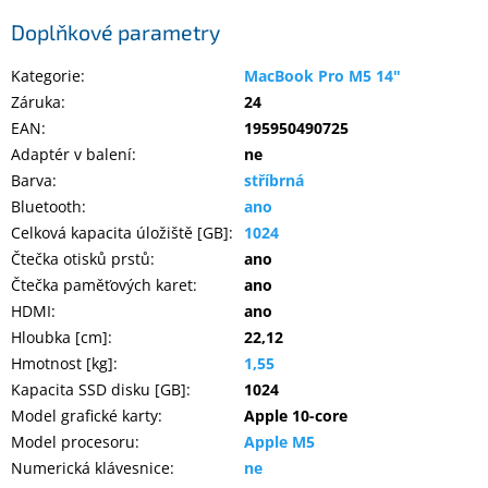
Doplňkové parametry
Elektronika
Kategorie
:
MacBook Pro M5 14"
Záruka
:
24
Domácnost
EAN
:
195950490725
Adaptér v balení
:
ne
%
Barva
:
stříbrná
Black
Friday
Bluetooth
:
ano
Celková kapacita úložiště [GB]
:
1024
Čtečka otisků prstů
:
ano
VÝPRODEJ
Čtečka paměťových karet
:
ano
HDMI
:
ano
Akční
Hloubka [cm]
:
22,12
zboží
Hmotnost [kg]
:
1,55
TONERY
Kapacita SSD disku [GB]
:
1024
A
CARTRIDGE
Model grafické karty
:
Apple 10-core
OEM
Model procesoru
:
Apple M5
Numerická klávesnice
:
ne
Sestavy
počítačů