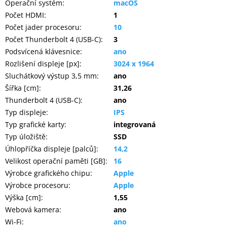
Operační systém
:
macOS
Inpraise
Počet HDMI
:
1
Kamerové
Počet jader procesoru
:
10
systémy
Počet Thunderbolt 4 (USB-C)
:
3
MILESIGHT
Podsvícená klávesnice
:
ano
Rozlišení displeje [px]
:
3024 x 1964
Doprodej
Sluchátkový výstup 3,5 mm
:
ano
Šířka [cm]
:
31,26
Přihlášení
Thunderbolt 4 (USB-C)
:
ano
Typ displeje
:
IPS
Typ grafické karty
:
integrovaná
Typ úložiště
:
SSD
Úhlopříčka displeje [palců]
:
14,2
Velikost operační paměti [GB]
:
16
Výrobce grafického chipu
:
Apple
Výrobce procesoru
:
Apple
Výška [cm]
:
1,55
Webová kamera
:
ano
Wi-Fi
:
ano