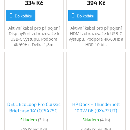
334 Kč
394 Kč
Do košíku
Do košíku
Aktivní kabel pro připojení
Aktivní kabel pro připojení
DisplayPort zobrazovače k
HDMI zobrazovače k USB-C
USB-C výstupu. Podpora
výstupu. Podpora 4K/60Hz a
4K/60Hz. Délka 1,8m.
HDR 10 bit.
DELL EcoLoop Pro Classic
HP Dock - Thunderbolt
Briefcase 14' (CC5425C)
100W G6 (9X472UT)
(460-BDSR)
Skladem
(
3 ks
)
Skladem
(
4 ks
)
745 Kč bez DPH
4 495 Kč bez DPH