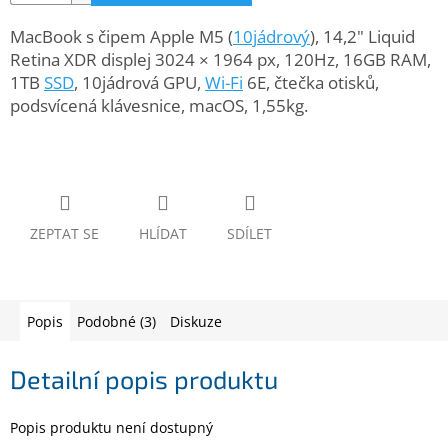
www.inpraise.cz
MacBook s čipem Apple M5 (
10jádrový
), 14,2" Liquid
Gaming
Retina XDR displej 3024 × 1964 px, 120Hz, 16GB RAM,
1TB
SSD
, 10jádrová GPU,
Wi-Fi
6E, čtečka otisků,
podsvícená klávesnice, macOS, 1,55kg.
Telefony
a
tablety
Cyklo
a
sport
ZEPTAT SE
HLÍDAT
SDÍLET
Dílna
a
zahrada
Popis
Podobné (3)
Diskuze
Velké
spotřebiče
Detailní popis produktu
Počítače
Popis produktu není dostupný
a
notebooky