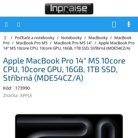
Přejít
na
obsah
NÁKUP
KOŠÍK
Domů
/
Počítače a notebooky
/
Notebooky
/
MacBooky
/
MacBook
Počítače
Pro
/
MacBook Pro M5
/
MacBook Pro M5 14"
/
Apple MacBook Pro
14" M5 10core CPU, 10core GPU, 16GB, 1TB SSD, Stříbrná (MDE54CZ/A)
Počítače
Inpraise
Apple MacBook Pro 14" M5 10core
CPU, 10core GPU, 16GB, 1TB SSD,
Notebooky
Stříbrná (MDE54CZ/A)
Tiskárny
Kód:
173990
Monitory
Značka:
APPLE
Akce
a
slevy
Oblíbené
Kontakty