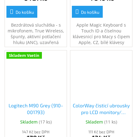
Do košíku
Do košíku
Bezdrátová sluchátka - s
Apple Magic Keyboard s
mikrofonem, True Wireless,
Touch ID a číselnou
špunty, aktivní potlačení
klávesnicí pro Macy s čipem
hluku (ANC), uzavřená
Apple, CZ, bílé klávesy
konstrukce, Bluetooth,
přepínání skladeb, přijímání
Skladem Vsetín
hovorů, s ovládáním
hlasitosti, certifikace IP57,
výdrž baterie až 30 h (6
h+30 h)
Logitech M90 Grey (910-
ColorWay čisticí ubrousky
001793)
pro LCD monitory/
televize/ notebooky (CW-
Skladem
(
17 ks
)
Skladem
(
11 ks
)
1071)
147 Kč bez DPH
111 Kč bez DPH