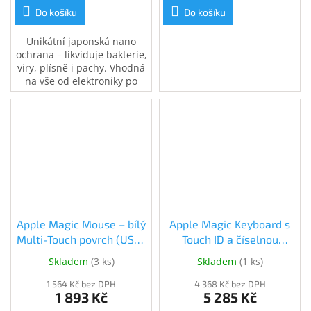
Do košíku
Do košíku
Unikátní japonská nano
ochrana – likviduje bakterie,
viry, plísně i pachy. Vhodná
na vše od elektroniky po
koupelny, kuchyně či
interiér auta. 200ml
antigravitační rozprašovač.
Ošetří plochu až 40 m2.
Apple Magic Mouse – bílý
Apple Magic Keyboard s
Multi-Touch povrch (USB-
Touch ID a číselnou
C) (MXK53ZM/A)
klávesnicí,CZ, černé
Skladem
(
3 ks
)
Skladem
(
1 ks
)
klávesy (MXK83CZ/A)
1 564 Kč bez DPH
4 368 Kč bez DPH
1 893 Kč
5 285 Kč