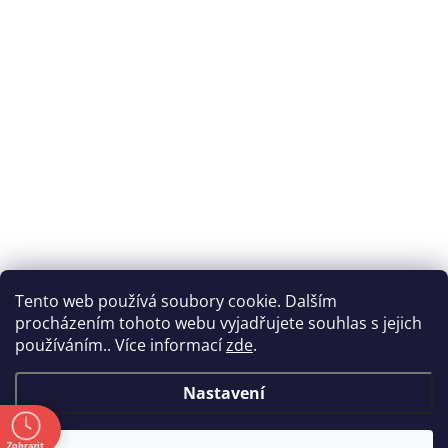
Tento web používá soubory cookie. Dalším
procházením tohoto webu vyjadřujete souhlas s jejich
používáním.. Více informací
zde
.
Nastavení
ě
Zobrazit