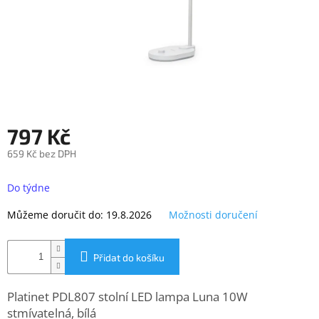
objednávka
antiviru
ESET
O
nás
Realizované
projekty
797 Kč
Obchodní
659 Kč bez DPH
podmínky
Měrná
cena:
Do týdne
Autorizované
servisy
Můžeme doručit do:
19.8.2026
Možnosti doručení
Rozšíření
záruk
a
Přidat do košíku
pojištění
Splátky
Platinet PDL807 stolní LED lampa Luna 10W
ESSOX
stmívatelná, bílá