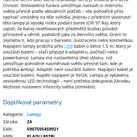
činnost. Stmívatelná funkce umožňuje nastavit si intenzitu
světla přesně podle aktuálních potřeb – vše pohodlně přes
Elektronika
vypínač umístěný na těle svítidla. Jednou z předních vlastností
této lampy je vysoký index podání barev (CRI 97 Ra), který
zajistí, že barvy osvětlovaných předmětů budou působit
Domácnost
přirozeně a věrně, podobně jako za denního světla. Ocení to
zejména ti, kdo pracují s barvami, ilustracemi nebo kosmetikou.
Napájení lampy probíhá přes
USB
kabel o délce 1,5 m, který je
%
součástí balení – stačí připojit k adaptéru, počítači nebo
Black
Friday
powerbance. Lampa má nastavitelný úhel sklonu, což
umožňuje pohodlně nasměrovat světlo přesně tam, kde je
potřeba.&nbsp; Adaptér není součástí balení. Napájecí kabel je
VÝPRODEJ
součástí balení. Napětí napájení je 5V/2A. Lampa je vybavena
vestavěnou LED technologií – není potřeba dokupovat žárovku.
Možnost nastavení intenzity světla (stmívání).
Akční
zboží
Doplňkové parametry
TONERY
A
Kategorie
:
Lampy
CARTRIDGE
OEM
Záruka
:
24
EAN
:
5907595459921
Sestavy
MPN
:
PLADLL807BL
počítačů