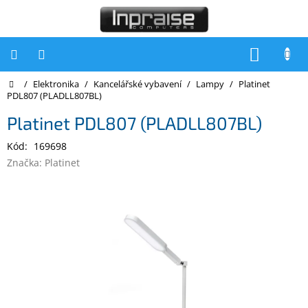
Přejít
na
obsah
NÁKUP
KOŠÍK
Domů
/
Elektronika
/
Kancelářské vybavení
/
Lampy
/
Platinet
Počítače
PDL807 (PLADLL807BL)
Počítače
Platinet PDL807 (PLADLL807BL)
Inpraise
Kód:
169698
Notebooky
Značka:
Platinet
Tiskárny
Monitory
Akce
a
slevy
Oblíbené
Kontakty