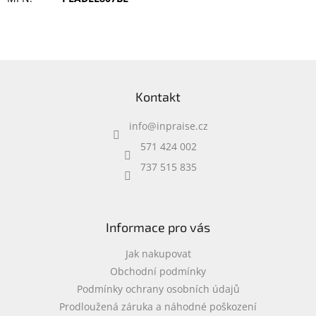
Inpraise
Kamerové
systémy
MILESIGHT
Z
á
Doprodej
Kontakt
p
a
Přihlášení
info
@
inpraise.cz
t
í
571 424 002
737 515 835
Informace pro vás
Jak nakupovat
Obchodní podmínky
Podmínky ochrany osobních údajů
Prodloužená záruka a náhodné poškození