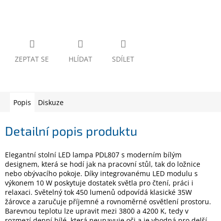
www.inpraise.cz
Gaming
Telefony
a
ZEPTAT SE
HLÍDAT
SDÍLET
tablety
Cyklo
a
Popis
Diskuze
sport
Detailní popis produktu
Dílna
a
zahrada
Elegantní stolní LED lampa PDL807 s moderním bílým
designem, která se hodí jak na pracovní stůl, tak do ložnice
Velké
nebo obývacího pokoje. Díky integrovanému LED modulu s
spotřebiče
výkonem 10 W poskytuje dostatek světla pro čtení, práci i
relaxaci. Světelný tok 450 lumenů odpovídá klasické 35W
žárovce a zaručuje příjemné a rovnoměrné osvětlení prostoru.
Počítače
Barevnou teplotu lze upravit mezi 3800 a 4200 K, tedy v
a
notebooky
rozmezí denní bílé, která neunavuje oči a je vhodná pro delší