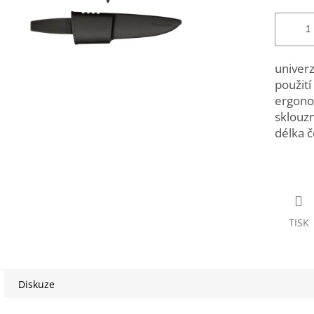
univerz
použití
ergono
sklouzn
délka 
TISK
Diskuze