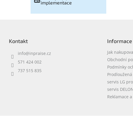
implementace
Z
á
p
Kontakt
Informace
a
t
Jak nakupova
info
@
inpraise.cz
í
Obchodní p
571 424 002
Podmínky oc
737 515 835
Prodloužená
servis LG pr
servis DELO
Reklamace a 