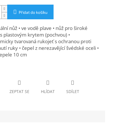
Přidat do košíku
ální nůž • ve vodě plave • nůž pro široké
 s plastovým krytem (pochvou) •
micky tvarovaná rukojeť s ochranou proti
utí ruky • čepel z nerezavějící švédské oceli •
čepele 10 cm
ZEPTAT SE
HLÍDAT
SDÍLET