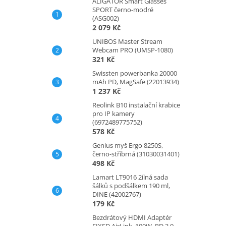
ALIGATOR Smart Glasses
SPORT černo-modré
(ASG002)
2 079 Kč
UNIBOS Master Stream
Webcam PRO (UMSP-1080)
321 Kč
Swissten powerbanka 20000
mAh PD, MagSafe (22013934)
1 237 Kč
Reolink B10 instalační krabice
pro IP kamery
(6972489775752)
578 Kč
Genius myš Ergo 8250S,
černo-stříbrná (31030031401)
498 Kč
Lamart LT9016 2ílná sada
šálků s podšálkem 190 ml,
DINE (42002767)
179 Kč
Bezdrátový HDMI Adaptér
FIXED AirLink, 100W, PD 3.0,