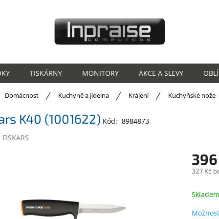
OKY
TISKÁRNY
MONITORY
AKCE A SLEVY
OBL
ů
Domácnost
Kuchyně a jídelna
Krájení
Kuchyňské nože
ars K40 (1001622)
Kód:
8984873
:
FISKARS
396
327 Kč b
Měrná
cena:
Sklade
Možnost