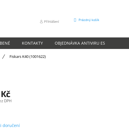
NÁKUPNÍ
Prázdný košík
Přihlášení
KOŠÍK
ÍBENÉ
KONTAKTY
OBJEDNÁVKA ANTIVIRU ESET
O N
Fiskars K40 (1001622)
 Kč
ez DPH
m
i doručení