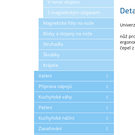
V nerez stojanu
Deta
S magnetickým stojanem
Magnetické lišty na nože
Univerz
Bloky a stojany na nože
nůž pro
ergonom
Struhadla
čepel z
Škrabky
Kráječe
Vaření
Příprava nápojů
Kuchyňské váhy
Pečení
Kuchyňské náčiní
Zavařování