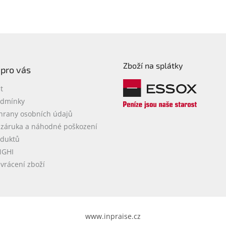
Zboží na splátky
 pro vás
t
odmínky
hrany osobních údajů
 záruka a náhodné poškození
oduktů
NGHI
vrácení zboží
www.inpraise.cz