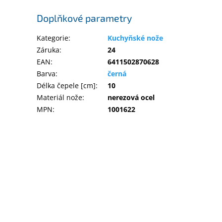
Doplňkové parametry
Kategorie
:
Kuchyňské nože
Záruka
:
24
EAN
:
6411502870628
Barva
:
černá
Délka čepele [cm]
:
10
Materiál nože
:
nerezová ocel
MPN
:
1001622