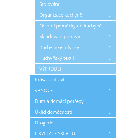
Stolování
Organizace kuchyně
Ostatní pomůcky do kuchyně
Skladování potravin
Kuchyňské mlýnky
Kuchyňský textil
VÝPRODEJ
Krása a zdraví
VÁNOCE
Dům a domácí potřeby
Úklid domácnosti
Drogerie
LIKVIDACE SKLADU