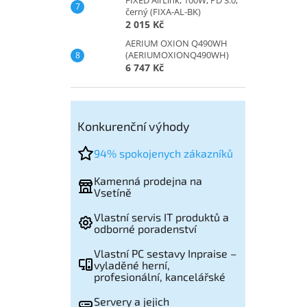
černý (FIXA-AL-BK)
2 015 Kč
AERIUM OXION Q490WH
(AERIUMOXIONQ490WH)
6 747 Kč
Konkurenční výhody
94% spokojenych zákazníků
Kamenná prodejna na
Vsetíně
Vlastní servis IT produktů a
odborné poradenství
Vlastní PC sestavy Inpraise –
vyladěné herní,
profesionální, kancelářské
Servery a jejich