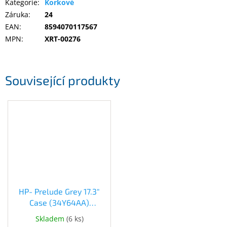
Kategorie
:
Korkové
Inpraise
Záruka
:
24
Kamerové
EAN
:
8594070117567
systémy
MPN
:
XRT-00276
MILESIGHT
Doprodej
Související produkty
Přihlášení
HP- Prelude Grey 17.3"
Case (34Y64AA)
(34Y64AA)
Skladem
(
6 ks
)