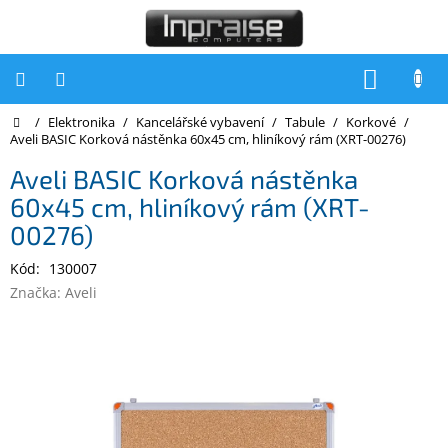
Přejít
na
obsah
NÁKUP
KOŠÍK
Domů
/
Elektronika
/
Kancelářské vybavení
/
Tabule
/
Korkové
/
Počítače
Aveli BASIC Korková nástěnka 60x45 cm, hliníkový rám (XRT-00276)
Počítače
Aveli BASIC Korková nástěnka
Inpraise
60x45 cm, hliníkový rám (XRT-
Notebooky
00276)
Tiskárny
Kód:
130007
Značka:
Aveli
Monitory
Akce
a
slevy
Oblíbené
Kontakty