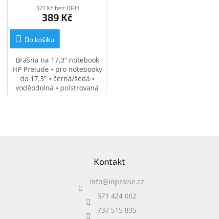
321 Kč bez DPH
389 Kč
Do košíku
Brašna na 17,3” notebook
HP Prelude • pro notebooky
do 17,3" • černá/šedá •
voděodolná • polstrovaná
přihrádka na notebook •
speciální kapsy na
příslušenství • 0,37 kg
Z
á
Kontakt
p
a
info
@
inpraise.cz
t
í
571 424 002
737 515 835