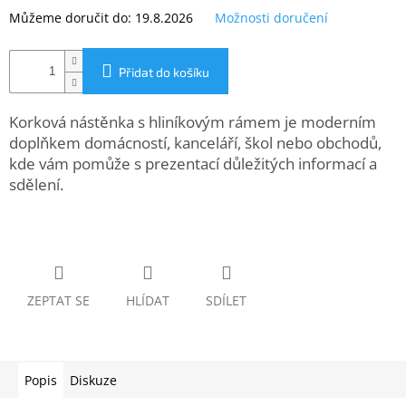
www.inpraise.cz
Můžeme doručit do:
19.8.2026
Možnosti doručení
Gaming
Přidat do košíku
Telefony
a
tablety
Korková nástěnka s hliníkovým rámem je moderním
doplňkem domácností, kanceláří, škol nebo obchodů,
kde vám pomůže s prezentací důležitých informací a
Cyklo
a
sdělení.
sport
Dílna
a
zahrada
ZEPTAT SE
HLÍDAT
SDÍLET
Velké
spotřebiče
Počítače
Popis
Diskuze
a
notebooky