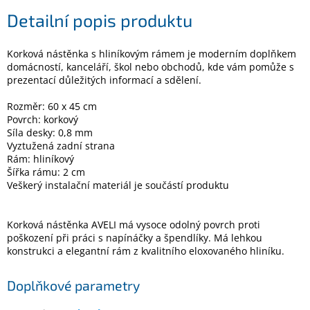
Detailní popis produktu
Elektronika
Korková nástěnka s hliníkovým rámem je moderním doplňkem
domácností, kanceláří, škol nebo obchodů, kde vám pomůže s
Domácnost
prezentací důležitých informací a sdělení.
Rozměr: 60 x 45 cm
%
Povrch: korkový
Black
Friday
Síla desky: 0,8 mm
Vyztužená zadní strana
Rám: hliníkový
VÝPRODEJ
Šířka rámu: 2 cm
Veškerý instalační materiál je součástí produktu
Akční
zboží
Korková nástěnka AVELI má vysoce odolný povrch proti
poškození při práci s napínáčky a špendlíky. Má lehkou
TONERY
konstrukci a elegantní rám z kvalitního eloxovaného hliníku.
A
CARTRIDGE
OEM
Doplňkové parametry
Sestavy
počítačů