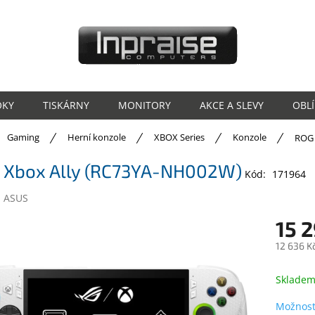
OKY
TISKÁRNY
MONITORY
AKCE A SLEVY
OBL
ů
Gaming
Herní konzole
XBOX Series
Konzole
ROG 
 Xbox Ally (RC73YA-NH002W)
Kód:
171964
:
ASUS
15 
12 636 K
Měrná
cena:
Sklade
Možnost