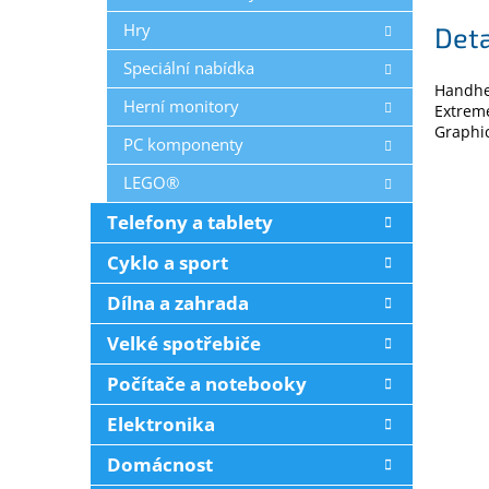
Hry
Deta
Speciální nabídka
Handhel
Herní monitory
Extrem
Graphi
PC komponenty
LEGO®
Telefony a tablety
Cyklo a sport
Dílna a zahrada
Velké spotřebiče
Počítače a notebooky
Elektronika
Domácnost