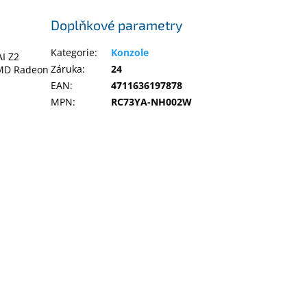
Doplňkové parametry
Kategorie
:
Konzole
I Z2
Záruka
:
24
MD Radeon
EAN
:
4711636197878
MPN
:
RC73YA-NH002W