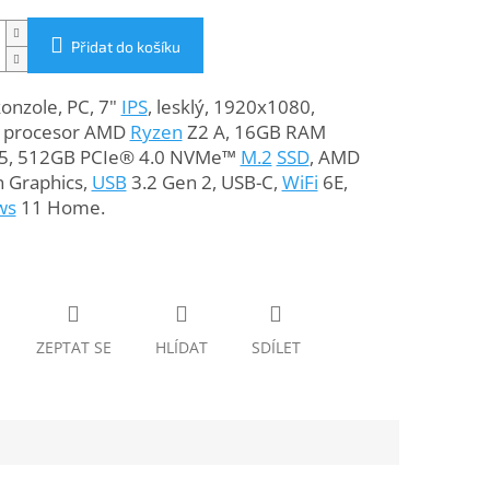
Přidat do košíku
onzole, PC, 7"
IPS
, lesklý, 1920x1080,
 procesor AMD
Ryzen
Z2 A, 16GB RAM
5, 512GB PCIe® 4.0 NVMe™
M.2
SSD
, AMD
 Graphics,
USB
3.2 Gen 2, USB-C,
WiFi
6E,
ws
11 Home.
ZEPTAT SE
HLÍDAT
SDÍLET