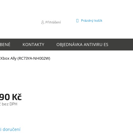
NÁKUPNÍ
Prázdný košík
Přihlášení
KOŠÍK
ÍBENÉ
KONTAKTY
OBJEDNÁVKA ANTIVIRU ESET
O N
Xbox Ally (RC73YA-NH002W)
290 Kč
č bez DPH
m
i doručení