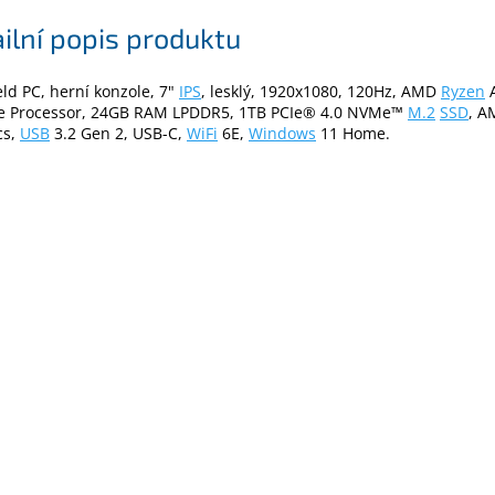
ilní popis produktu
d PC, herní konzole, 7"
IPS
, lesklý, 1920x1080, 120Hz, AMD
Ryzen
A
e Processor, 24GB RAM LPDDR5, 1TB PCIe® 4.0 NVMe™
M.2
SSD
, A
cs,
USB
3.2 Gen 2, USB-C,
WiFi
6E,
Windows
11 Home.