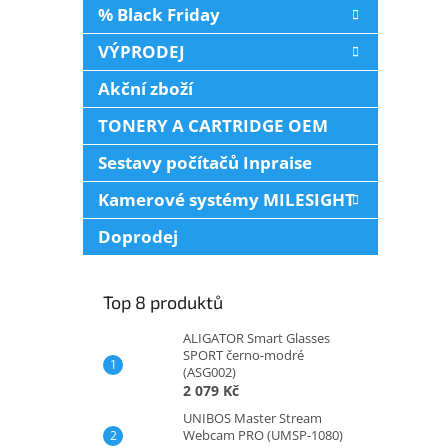
% Black Friday
VÝPRODEJ
Akční zboží
TONERY A CARTRIDGE OEM
Sestavy počítačů Inpraise
Kamerové systémy MILESIGHT
Doprodej
Top 8 produktů
ALIGATOR Smart Glasses
SPORT černo-modré
(ASG002)
2 079 Kč
UNIBOS Master Stream
Webcam PRO (UMSP-1080)