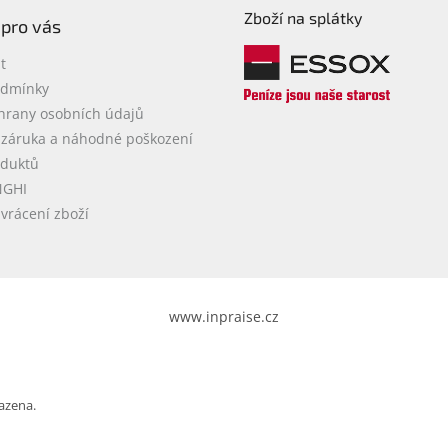
Zboží na splátky
 pro vás
t
odmínky
hrany osobních údajů
 záruka a náhodné poškození
oduktů
NGHI
vrácení zboží
www.inpraise.cz
azena.