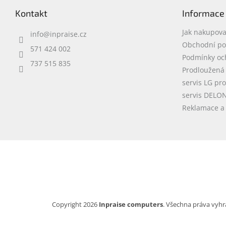
p
Kontakt
Informace
a
t
Jak nakupova
info
@
inpraise.cz
í
Obchodní p
571 424 002
Podmínky oc
737 515 835
Prodloužená
servis LG pr
servis DELO
Reklamace a 
Copyright 2026
Inpraise computers
. Všechna práva vyhr