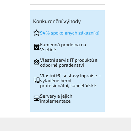
Konkurenční výhody
94% spokojenych zákazníků
Kamenná prodejna na
Vsetíně
Vlastní servis IT produktů a
odborné poradenství
Vlastní PC sestavy Inpraise –
vyladěné herní,
profesionální, kancelářské
Servery a jejich
implementace
Z
á