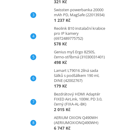
321 Kč
Swissten powerbanka 20000
mAh PD, MagSafe (22013934)
1 237 Kč
Reolink B10 instalační krabice
pro IP kamery
(6972489775752)
578 Kč
Genius myš Ergo 8250S,
černo-stříbrná (31030031401)
498 Kč
Lamart LT9016 2ílná sada
šálků s podšálkem 190 ml,
DINE (42002767)
179 Kč
Bezdrátový HDMI Adaptér
FIXED AirLink, 100W, PD 3.0,
černý (FIXA-AL-BK)
2 015 Kč
AERIUM OXION Q490WH
(AERIUMOXIONQ490WH)
6 747 Kč