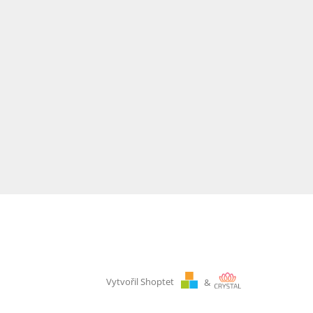
Vytvořil Shoptet
&