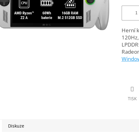
Herní k
120Hz,
LPDDR
Radeon
Windo
TISK
Diskuze