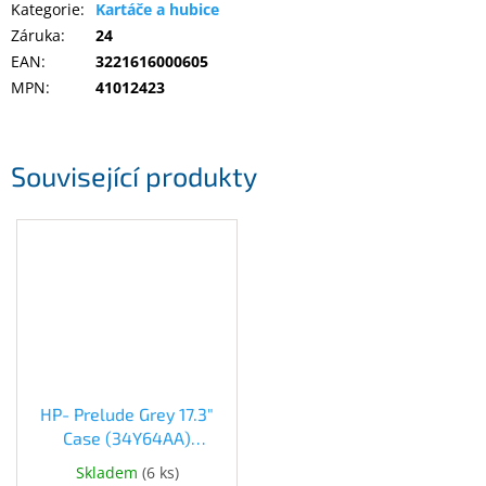
Kategorie
:
Kartáče a hubice
Záruka
:
24
Elektronika
EAN
:
3221616000605
MPN
:
41012423
Domácnost
Související produkty
%
Black
Friday
VÝPRODEJ
Akční
zboží
TONERY
A
CARTRIDGE
HP- Prelude Grey 17.3"
OEM
Case (34Y64AA)
(34Y64AA)
Sestavy
Skladem
(
6 ks
)
počítačů