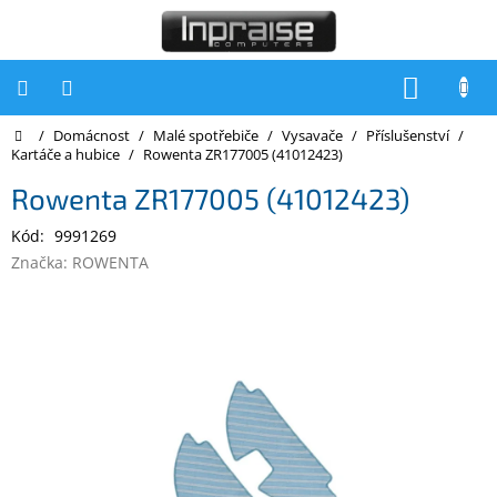
Přejít
na
obsah
NÁKUP
KOŠÍK
Domů
/
Domácnost
/
Malé spotřebiče
/
Vysavače
/
Příslušenství
/
Počítače
Kartáče a hubice
/
Rowenta ZR177005 (41012423)
Počítače
Rowenta ZR177005 (41012423)
Inpraise
Kód:
9991269
Notebooky
Značka:
ROWENTA
Tiskárny
Monitory
Akce
a
slevy
Oblíbené
Kontakty