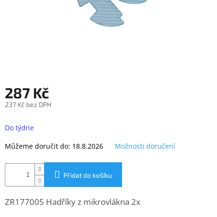
objednávka
antiviru
ESET
O
nás
Realizované
projekty
287 Kč
Obchodní
237 Kč bez DPH
podmínky
Měrná
cena:
Do týdne
Autorizované
servisy
Můžeme doručit do:
18.8.2026
Možnosti doručení
Rozšíření
záruk
a
Přidat do košíku
pojištění
Splátky
ZR177005 Hadříky z mikrovlákna 2x
ESSOX