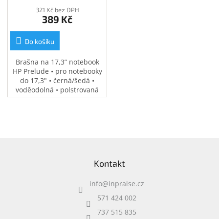
Inpraise
321 Kč bez DPH
389 Kč
Kamerové
systémy
MILESIGHT
Do košíku
Brašna na 17,3” notebook
Doprodej
HP Prelude • pro notebooky
do 17,3" • černá/šedá •
Přihlášení
voděodolná • polstrovaná
přihrádka na notebook •
speciální kapsy na
příslušenství • 0,37 kg
Z
á
Kontakt
p
a
info
@
inpraise.cz
t
í
571 424 002
737 515 835