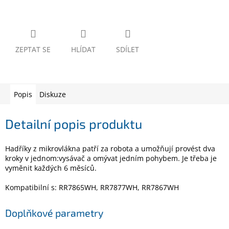
www.inpraise.cz
Gaming
ZEPTAT SE
HLÍDAT
SDÍLET
Telefony
a
tablety
Popis
Diskuze
Cyklo
a
sport
Detailní popis produktu
Dílna
a
Hadříky z mikrovlákna patří za robota a umožňují provést dva
zahrada
kroky v jednom:vysávač a omývat jedním pohybem. Je třeba je
vyměnit každých 6 měsíců.
Velké
spotřebiče
Kompatibilní s: RR7865WH, RR7877WH, RR7867WH
Doplňkové parametry
Počítače
a
notebooky