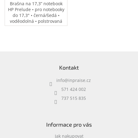
Brašna na 17,3” notebook
HP Prelude • pro notebooky
do 17,3" • černá/šedá •
voděodolná • polstrovaná
přihrádka na notebook •
speciální kapsy na
příslušenství • 0,37 kg
Z
á
Kontakt
p
a
info
@
inpraise.cz
t
í
571 424 002
737 515 835
Informace pro vás
Jak nakupovat