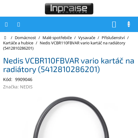
Přejít
na
obsah
NÁKUP
KOŠÍK
Domů
/
Domácnost
/
Malé spotřebiče
/
Vysavače
/
Příslušenství
/
Počítače
Kartáče a hubice
/
Nedis VCBR110FBVAR vario kartáč na radiátory
(5412810286201)
Počítače
Inpraise
Nedis VCBR110FBVAR vario kartáč na
radiátory (5412810286201)
Notebooky
Kód:
9909046
Tiskárny
Značka:
NEDIS
Monitory
Akce
a
slevy
Oblíbené
Kontakty