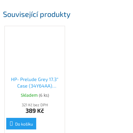
Inpraise
Související produkty
Kamerové
systémy
MILESIGHT
Doprodej
Přihlášení
HP- Prelude Grey 17.3"
Case (34Y64AA)
(34Y64AA)
Skladem
(
6 ks
)
321 Kč bez DPH
389 Kč
Do košíku