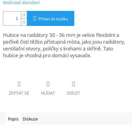
Možnosti doručení
www.inpraise.cz
Gaming
Přidat do košíku
Telefony
Hubice na radiátory 30 - 36 mm je velice flexibilní a
a
tablety
pečlivě čistí těžko přístupná místa, jako jsou radiátory,
ventilační otvory, poličky s knihami a skříně. Tato
hubice je vhodná pro domácí vysavače.
Cyklo
a
sport
Dílna
a
zahrada
ZEPTAT SE
HLÍDAT
SDÍLET
Velké
spotřebiče
Popis
Diskuze
Počítače
a
notebooky