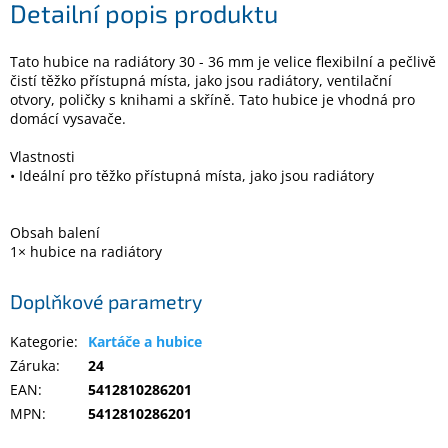
Detailní popis produktu
Elektronika
Tato hubice na radiátory 30 - 36 mm je velice flexibilní a pečlivě
čistí těžko přístupná místa, jako jsou radiátory, ventilační
otvory, poličky s knihami a skříně. Tato hubice je vhodná pro
Domácnost
domácí vysavače.
Vlastnosti
%
Black
• Ideální pro těžko přístupná místa, jako jsou radiátory
Friday
Obsah balení
VÝPRODEJ
1× hubice na radiátory
Akční
Doplňkové parametry
zboží
Kategorie
:
Kartáče a hubice
TONERY
A
Záruka
:
24
CARTRIDGE
EAN
:
5412810286201
OEM
MPN
:
5412810286201
Sestavy
počítačů