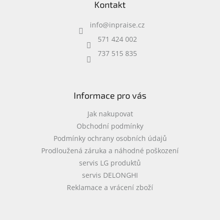
Kontakt
p
a
info
@
inpraise.cz
t
í
571 424 002
737 515 835
Informace pro vás
Jak nakupovat
Obchodní podmínky
Podmínky ochrany osobních údajů
Prodloužená záruka a náhodné poškození
servis LG produktů
servis DELONGHI
Reklamace a vrácení zboží