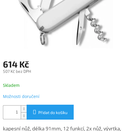
objednávka
antiviru
ESET
O
nás
Realizované
projekty
614 Kč
Obchodní
podmínky
507 Kč bez DPH
Autorizované
Měrná
servisy
cena:
Skladem
Rozšíření
Možnosti doručení
záruk
a
pojištění
Přidat do košíku
Splátky
ESSOX
kapesní nůž, délka 91mm, 12 funkcí, 2x nůž, vývrtka,