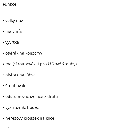
Funkce:
Elektronika
• velký nůž
Domácnost
• malý nůž
• vývrtka
%
Black
• otvírák na konzervy
Friday
• malý šroubovák (i pro křížové šrouby)
VÝPRODEJ
• otvírák na láhve
Akční
• šroubovák
zboží
• odstraňovač izolace z drátů
TONERY
A
• výstružník, bodec
CARTRIDGE
OEM
• nerezový kroužek na klíče
Sestavy
počítačů