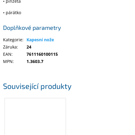
• pinzeta
Inpraise
• párátko
Kamerové
systémy
MILESIGHT
Doplňkové parametry
Kategorie
:
Kapesní nože
Doprodej
Záruka
:
24
Přihlášení
EAN
:
7611160100115
MPN
:
1.3603.7
Související produkty