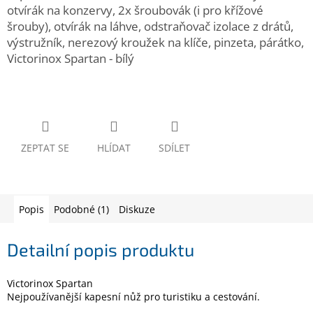
www.inpraise.cz
otvírák na konzervy, 2x šroubovák (i pro křížové
šrouby), otvírák na láhve, odstraňovač izolace z drátů,
Gaming
výstružník, nerezový kroužek na klíče, pinzeta, párátko,
Victorinox Spartan - bílý
Telefony
a
tablety
Cyklo
a
ZEPTAT SE
HLÍDAT
SDÍLET
sport
Dílna
a
zahrada
Popis
Podobné (1)
Diskuze
Velké
Detailní popis produktu
spotřebiče
Victorinox Spartan
Počítače
Nejpoužívanější kapesní nůž pro turistiku a cestování.
a
notebooky