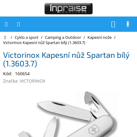
Přejít
na
obsah
NÁKUP
KOŠÍK
Domů
/
Cyklo a sport
/
Camping a Outdoor
/
Kapesní nože
/
Počítače
Victorinox Kapesní nůž Spartan bílý (1.3603.7)
Počítače
Victorinox Kapesní nůž Spartan bílý
Inpraise
(1.3603.7)
Notebooky
Kód:
160654
Tiskárny
Značka:
VICTORINOX
Monitory
Akce
a
slevy
Oblíbené
Kontakty