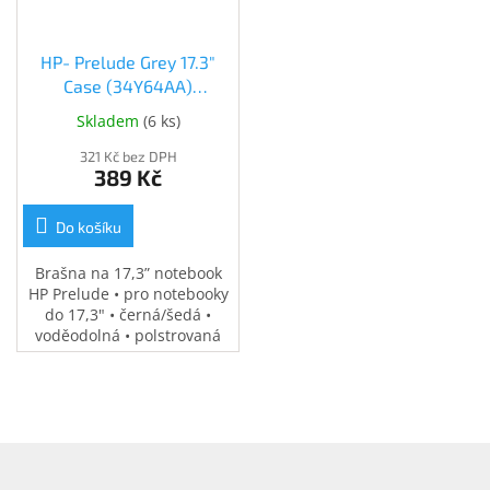
HP- Prelude Grey 17.3"
Case (34Y64AA)
(34Y64AA)
Skladem
(
6 ks
)
321 Kč bez DPH
389 Kč
Do košíku
Brašna na 17,3” notebook
HP Prelude • pro notebooky
do 17,3" • černá/šedá •
voděodolná • polstrovaná
přihrádka na notebook •
speciální kapsy na
příslušenství • 0,37 kg
Z
á