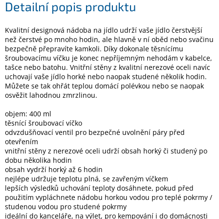
Detailní popis produktu
Elektronika
Kvalitní designová nádoba na jídlo udrží vaše jídlo čerstvější
než čerstvé po mnoho hodin, ale hlavně v ní oběd nebo svačinu
bezpečně přepravíte kamkoli. Díky dokonale těsnícímu
Domácnost
šroubovacímu víčku je konec nepříjemným nehodám v kabelce,
tašce nebo batohu. Vnitřní stěny z kvalitní nerezové oceli navíc
uchovají vaše jídlo horké nebo naopak studené několik hodin.
%
Black
Můžete se tak ohřát teplou domácí polévkou nebo se naopak
Friday
osvěžit lahodnou zmrzlinou.
objem: 400 ml
VÝPRODEJ
těsnící šroubovací víčko
odvzdušňovací ventil pro bezpečné uvolnění páry před
otevřením
Akční
vnitřní stěny z nerezové oceli udrží obsah horký či studený po
zboží
dobu několika hodin
obsah vydrží horký až 6 hodin
TONERY
A
nejlépe udržuje teplotu plná, se zavřeným víčkem
CARTRIDGE
lepších výsledků uchování teploty dosáhnete, pokud před
OEM
použitím vypláchnete nádobu horkou vodou pro teplé pokrmy /
studenou vodou pro studené pokrmy
Sestavy
ideální do kanceláře, na výlet, pro kempování i do domácnosti
počítačů