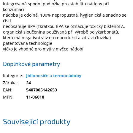
Inpraise
integrovaná spodní podložka pro stabilitu nádoby při
konzumaci
nádoba je odolná, 100% nepropustná, hygienická a snadno se
Kamerové
systémy
čistí
MILESIGHT
neobsahuje BPA (zkratkou BPA se označuje toxický bisfenol A,
organická sloučenina používaná při výrobě polykarbonátů,
která má negativní vliv na reprodukci a zdraví člověka)
Doprodej
patentovaná technologie
víčko je vhodné pro mytí v myčce nádobí
Přihlášení
Doplňkové parametry
Kategorie
:
Jídlonosiče a termonádoby
Záruka
:
24
EAN
:
5407005142653
MPN
:
11-06010
Související produkty