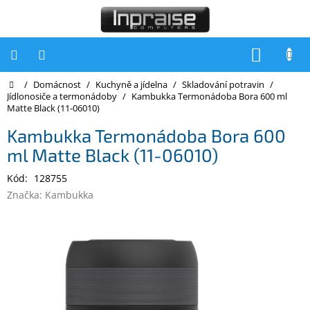
Přejít
na
obsah
NÁKUP
KOŠÍK
Domů
/
Domácnost
/
Kuchyně a jídelna
/
Skladování potravin
/
Počítače
Jídlonosiče a termonádoby
/
Kambukka Termonádoba Bora 600 ml
Matte Black (11-06010)
Počítače
Inpraise
Kambukka Termonádoba Bora 600
ml Matte Black (11-06010)
Notebooky
Kód:
128755
Tiskárny
Značka:
Kambukka
Monitory
Akce
a
slevy
Oblíbené
Kontakty