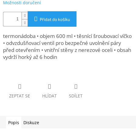
Možnosti doručení
www.inpraise.cz
Gaming
Přidat do košíku
Telefony
termonádoba • objem 600 ml • těsnící šroubovací víčko
a
tablety
• odvzdušňovací ventil pro bezpečné uvolnění páry
před otevřením • vnitřní stěny z nerezové oceli • obsah
vydrží horký až 6 hodin
Cyklo
a
sport
Dílna
a
zahrada
ZEPTAT SE
HLÍDAT
SDÍLET
Velké
spotřebiče
Popis
Diskuze
Počítače
a
notebooky