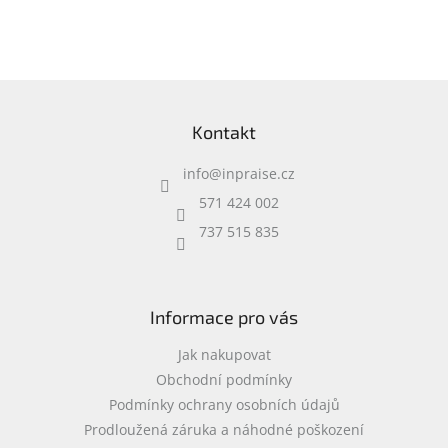
odstraní rychle nebezpečné
bakterie a zbaví lahve
zápachu. Snadno se
používají a jsou zdravotně
nezávadné.
Z
á
Kontakt
p
a
info
@
inpraise.cz
t
í
571 424 002
737 515 835
Informace pro vás
Jak nakupovat
Obchodní podmínky
Podmínky ochrany osobních údajů
Prodloužená záruka a náhodné poškození