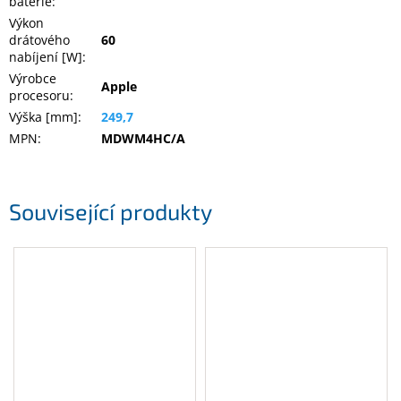
baterie
:
Výkon
drátového
60
nabíjení [W]
:
Výrobce
Apple
procesoru
:
Výška [mm]
:
249,7
MPN
:
MDWM4HC/A
Související produkty