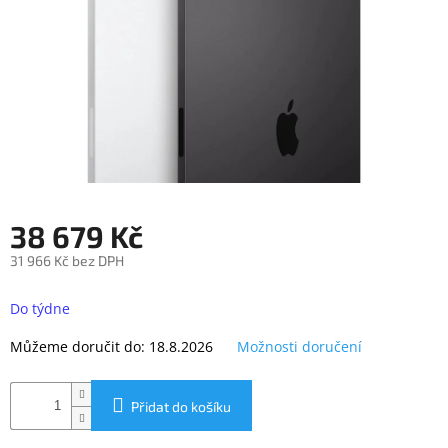
objednávka
antiviru
ESET
O
nás
Realizované
projekty
Obchodní
38 679 Kč
podmínky
31 966 Kč bez DPH
Autorizované
servisy
Měrná
cena:
Do týdne
Rozšíření
záruk
Můžeme doručit do:
18.8.2026
Možnosti doručení
a
pojištění
Splátky
Přidat do košíku
ESSOX