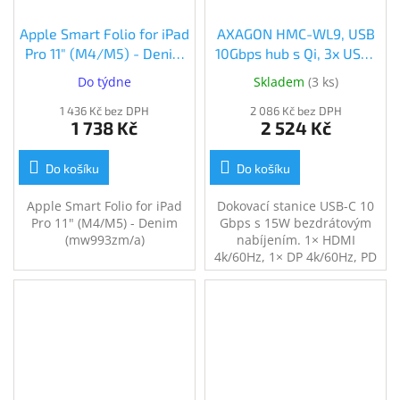
Apple Smart Folio for iPad
AXAGON HMC-WL9, USB
Pro 11" (M4/M5) - Denim
10Gbps hub s Qi, 3x USB-
(mw993zm/a)
A, USB-C, HDMI & DP
Do týdne
Skladem
(
3 ks
)
(mw993zm/a)
4k/60Hz, RJ-45 GLAN, PD
1 436 Kč bez DPH
100W, kabel USB-C 60cm
2 086 Kč bez DPH
1 738 Kč
2 524 Kč
(HMC-WL9)
Do košíku
Do košíku
Apple Smart Folio for iPad
Dokovací stanice USB-C 10
Pro 11" (M4/M5) - Denim
Gbps s 15W bezdrátovým
(mw993zm/a)
nabíjením. 1× HDMI
4k/60Hz, 1× DP 4k/60Hz, PD
100 W, 3 USB-A a 1 USB-C
porty. Kabel USB-C 60 cm.