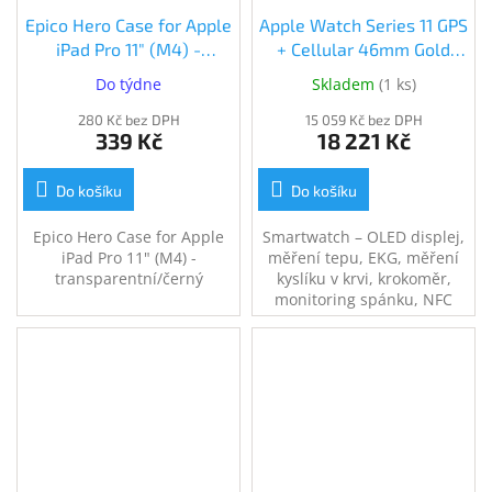
Epico Hero Case for Apple
Apple Watch Series 11 GPS
iPad Pro 11" (M4) -
+ Cellular 46mm Gold
transparentní/černý
Titanium + Sport Band -
Do týdne
Skladem
(
1 ks
)
(90310101300001)
S/M (MFD54MP/A)
280 Kč bez DPH
15 059 Kč bez DPH
339 Kč
18 221 Kč
Do košíku
Do košíku
Epico Hero Case for Apple
Smartwatch – OLED displej,
iPad Pro 11" (M4) -
měření tepu, EKG, měření
transparentní/černý
kyslíku v krvi, krokoměr,
monitoring spánku, NFC
(Apple Pay), Bluetooth, GPS,
WiFi, LTE, vodotěsnost 5
ATM, ovládání v češtině,
kompatibilní s iOS.