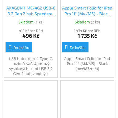
AXAGON HMC-4G2 USB-C
Apple Smart Folio for iPad
3.2 Gen 2 hub Speedster
Pro 11" (M4/M5) - Black
(HMC-4G2)
(mw983zm/a)
Skladem
(
1 ks
)
Skladem
(
2 ks
)
(mw983zm/a)
410 Kč bez DPH
1 434 Kč bez DPH
496 Kč
1 735 Kč
Do košíku
Do košíku
USB hub externí, Type-C,
Apple Smart Folio for iPad
rozbočovač, 4portový
Pro 11" (M4/M5) - Black
vysokorychlostní USB 3.2
(mw983zm/a)
Gen 2 hub vhodný k
ultrabookům. Kabel USB-C
13 cm.