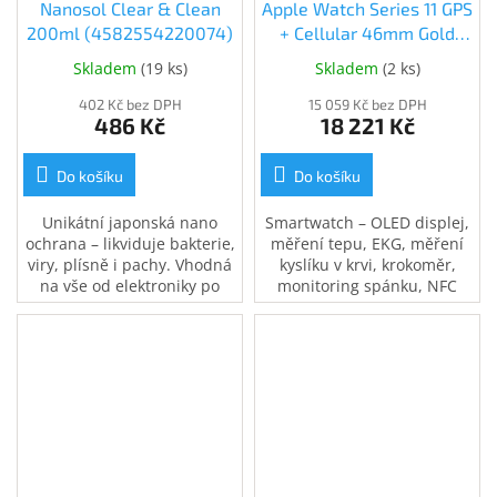
Nanosol Clear & Clean
Apple Watch Series 11 GPS
200ml (4582554220074)
+ Cellular 46mm Gold
Titanium + Sport Band -
Skladem
(
19 ks
)
Skladem
(
2 ks
)
M/L (MFD64MP/A)
402 Kč bez DPH
15 059 Kč bez DPH
486 Kč
18 221 Kč
Do košíku
Do košíku
Unikátní japonská nano
Smartwatch – OLED displej,
ochrana – likviduje bakterie,
měření tepu, EKG, měření
viry, plísně i pachy. Vhodná
kyslíku v krvi, krokoměr,
na vše od elektroniky po
monitoring spánku, NFC
koupelny, kuchyně či
(Apple Pay), Bluetooth, GPS,
interiér auta. 200ml
WiFi, LTE, vodotěsnost 5
antigravitační rozprašovač.
ATM, ovládání v češtině,
Ošetří plochu až 40 m2.
kompatibilní s iOS.