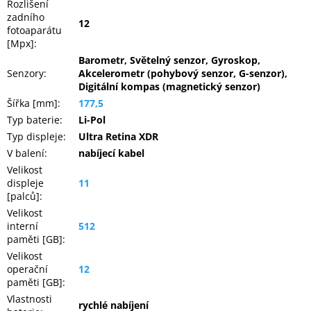
Rozlišení
zadního
12
fotoaparátu
[Mpx]
:
Barometr, Světelný senzor, Gyroskop,
Senzory
:
Akcelerometr (pohybový senzor, G-senzor),
Digitální kompas (magnetický senzor)
Šířka [mm]
:
177,5
Typ baterie
:
Li-Pol
Typ displeje
:
Ultra Retina XDR
V balení
:
nabíjecí kabel
Velikost
displeje
11
[palců]
:
Velikost
interní
512
paměti [GB]
:
Velikost
operační
12
paměti [GB]
:
Vlastnosti
rychlé nabíjení