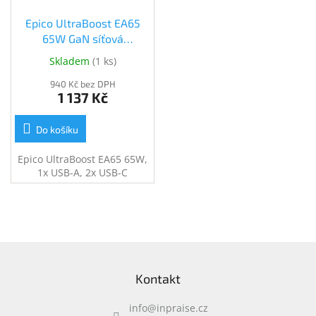
Epico UltraBoost EA65
65W GaN síťová
rychlonabíječka - bílá
Skladem
(
1 ks
)
(9915101100202)
940 Kč bez DPH
1 137 Kč
Do košíku
Epico UltraBoost EA65 65W,
1x USB-A, 2x USB-C
Z
á
Kontakt
p
a
info
@
inpraise.cz
t