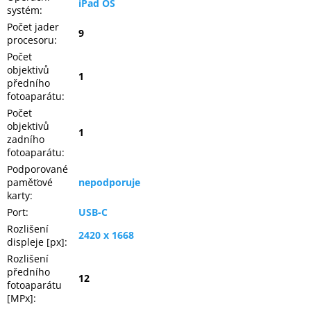
iPad OS
Inpraise
systém
:
Počet jader
9
Kamerové
procesoru
:
systémy
MILESIGHT
Počet
objektivů
1
předního
Doprodej
fotoaparátu
:
Počet
Přihlášení
objektivů
1
zadního
fotoaparátu
:
Podporované
paměťové
nepodporuje
karty
:
Port
:
USB-C
Rozlišení
2420 x 1668
displeje [px]
:
Rozlišení
předního
12
fotoaparátu
[MPx]
: