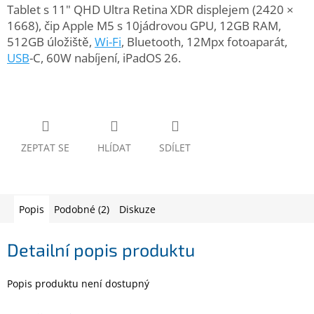
www.inpraise.cz
Tablet s 11" QHD Ultra Retina XDR displejem (2420 ×
1668), čip Apple M5 s 10jádrovou GPU, 12GB RAM,
Gaming
512GB úložiště,
Wi-Fi
, Bluetooth, 12Mpx fotoaparát,
USB
-C, 60W nabíjení, iPadOS 26.
Telefony
a
tablety
Cyklo
a
ZEPTAT SE
HLÍDAT
SDÍLET
sport
Dílna
a
zahrada
Popis
Podobné (2)
Diskuze
Velké
Detailní popis produktu
spotřebiče
Popis produktu není dostupný
Počítače
a
notebooky