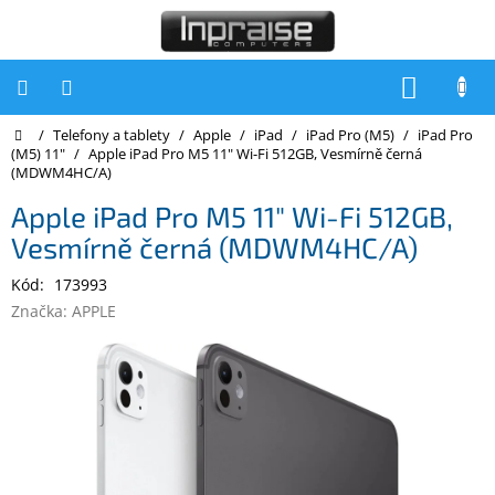
Přejít
na
obsah
NÁKUP
KOŠÍK
Domů
/
Telefony a tablety
/
Apple
/
iPad
/
iPad Pro (M5)
/
iPad Pro
Počítače
(M5) 11"
/
Apple iPad Pro M5 11" Wi-Fi 512GB, Vesmírně černá
(MDWM4HC/A)
Počítače
Inpraise
Apple iPad Pro M5 11" Wi-Fi 512GB,
Vesmírně černá (MDWM4HC/A)
Notebooky
Kód:
173993
Tiskárny
Značka:
APPLE
Monitory
Akce
a
slevy
Oblíbené
Kontakty