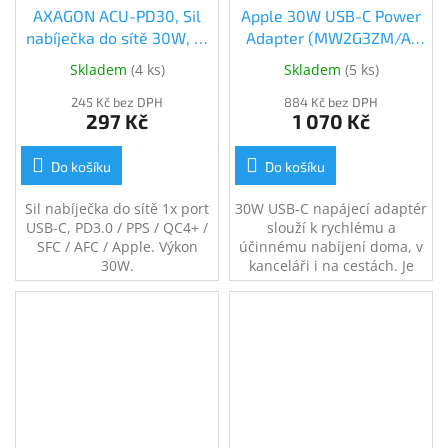
AXAGON ACU-PD30, Sil
Apple 30W USB-C Power
nabíječka do sítě 30W, 1x
Adapter (MW2G3ZM/A)
port USB-C,
(MW2G3ZM/A)
Skladem
(
4 ks
)
Skladem
(
5 ks
)
PD3.0/PPS/QC4+/SFC/AFC/Apple,
černá (ACU-PD30)
245 Kč bez DPH
884 Kč bez DPH
297 Kč
1 070 Kč
Do košíku
Do košíku
Sil nabíječka do sítě 1x port
30W USB-C napájecí adaptér
USB-C, PD3.0 / PPS / QC4+ /
slouží k rychlému a
SFC / AFC / Apple. Výkon
účinnému nabíjení doma, v
30W.
kanceláři i na cestách. Je
kompatibilní s jakýmkoli
USB-C zařízením, ovšem
Apple ho doporučuje
používat s MacBookem Air.
Podporuje i rychlé nabíjení
vybraných modelů iPhonu a
iPad.