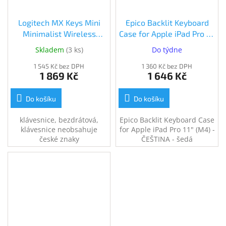
Logitech MX Keys Mini
Epico Backlit Keyboard
Minimalist Wireless
Case for Apple iPad Pro 11"
Illuminated Keyboard,
(M4) - ČEŠTINA - šedá
Skladem
(
3 ks
)
Do týdne
Graphite - US INTL (920-
(90311101300001)
1 545 Kč bez DPH
010498)
1 360 Kč bez DPH
1 869 Kč
1 646 Kč
Do košíku
Do košíku
klávesnice, bezdrátová,
Epico Backlit Keyboard Case
klávesnice neobsahuje
for Apple iPad Pro 11" (M4) -
české znaky
ČEŠTINA - šedá