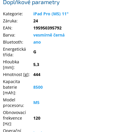
Doplňkové parametry
Kategorie
:
iPad Pro (M5) 11"
Elektronika
Záruka
:
24
EAN
:
195950395792
Domácnost
Barva
:
vesmírně černá
Bluetooth
:
ano
%
Energetická
Black
G
třída
:
Friday
Hloubka
5,3
[mm]
:
VÝPRODEJ
Hmotnost [g]
:
444
Kapacita
baterie
8500
Akční
zboží
[mAh]
:
Model
M5
TONERY
procesoru
:
A
CARTRIDGE
Obnovovací
OEM
frekvence
120
[Hz]
:
Sestavy
Operační
počítačů