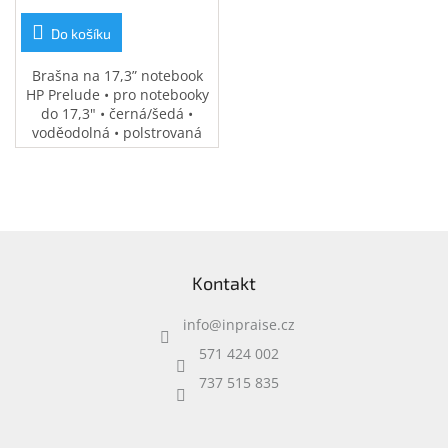
Do košíku
Brašna na 17,3” notebook
HP Prelude • pro notebooky
do 17,3" • černá/šedá •
voděodolná • polstrovaná
přihrádka na notebook •
speciální kapsy na
příslušenství • 0,37 kg
Z
á
Kontakt
p
a
info
@
inpraise.cz
t
í
571 424 002
737 515 835