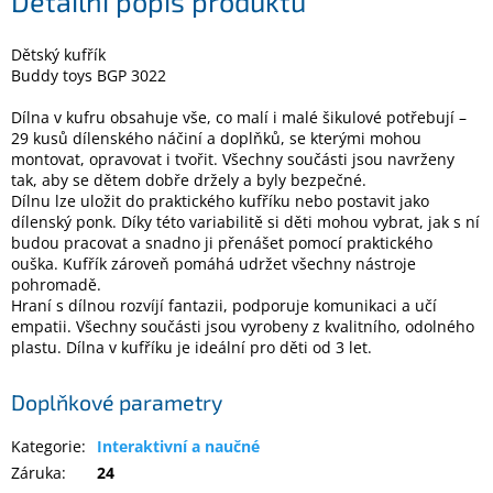
Detailní popis produktu
Dětský kufřík
Elektronika
Buddy toys BGP 3022
Domácnost
Dílna v kufru obsahuje vše, co malí i malé šikulové potřebují –
29 kusů dílenského náčiní a doplňků, se kterými mohou
montovat, opravovat i tvořit. Všechny součásti jsou navrženy
%
tak, aby se dětem dobře držely a byly bezpečné.
Black
Dílnu lze uložit do praktického kufříku nebo postavit jako
Friday
dílenský ponk. Díky této variabilitě si děti mohou vybrat, jak s ní
budou pracovat a snadno ji přenášet pomocí praktického
ouška. Kufřík zároveň pomáhá udržet všechny nástroje
VÝPRODEJ
pohromadě.
Hraní s dílnou rozvíjí fantazii, podporuje komunikaci a učí
Akční
empatii. Všechny součásti jsou vyrobeny z kvalitního, odolného
zboží
plastu. Dílna v kufříku je ideální pro děti od 3 let.
TONERY
Doplňkové parametry
A
CARTRIDGE
OEM
Kategorie
:
Interaktivní a naučné
Záruka
:
24
Sestavy
počítačů