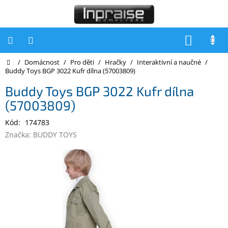
Přejít
na
obsah
NÁKUP
KOŠÍK
Domů
/
Domácnost
/
Pro děti
/
Hračky
/
Interaktivní a naučné
/
Počítače
Buddy Toys BGP 3022 Kufr dílna (57003809)
Počítače
Buddy Toys BGP 3022 Kufr dílna
Inpraise
(57003809)
Notebooky
Kód:
174783
Tiskárny
Značka:
BUDDY TOYS
Monitory
Akce
a
slevy
Oblíbené
Kontakty