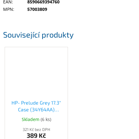
EAN
:
8590669394760
Inpraise
MPN
:
57003809
Kamerové
systémy
MILESIGHT
Související produkty
Doprodej
Přihlášení
HP- Prelude Grey 17.3"
Case (34Y64AA)
(34Y64AA)
Skladem
(
6 ks
)
321 Kč bez DPH
389 Kč