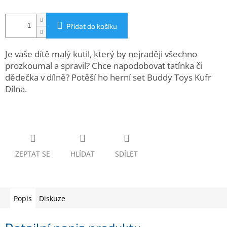
www.inpraise.cz
Gaming
Přidat do košíku
Telefony
Je vaše dítě malý kutil, který by nejraději všechno
a
prozkoumal a spravil? Chce napodobovat tatínka či
tablety
dědečka v dílně? Potěší ho herní set Buddy Toys Kufr
Dílna.
Cyklo
a
sport
Dílna
a
zahrada
ZEPTAT SE
HLÍDAT
SDÍLET
Velké
spotřebiče
Popis
Diskuze
Počítače
a
notebooky