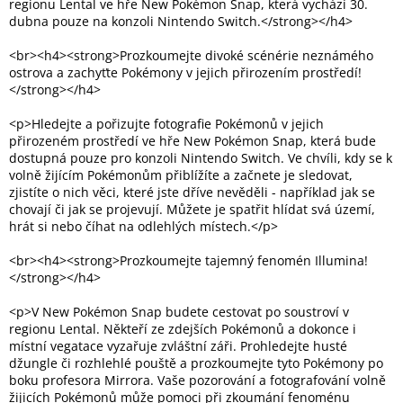
regionu Lental ve hře New Pokémon Snap, která vychází 30.
dubna pouze na konzoli Nintendo Switch.</strong></h4>
Elektronika
<br><h4><strong>Prozkoumejte divoké scénérie neznámého
ostrova a zachyťte Pokémony v jejich přirozením prostředí!
</strong></h4>
Domácnost
<p>Hledejte a pořizujte fotografie Pokémonů v jejich
přirozeném prostředí ve hře New Pokémon Snap, která bude
%
Black
dostupná pouze pro konzoli Nintendo Switch. Ve chvíli, kdy se k
Friday
volně žijícím Pokémonům přiblížíte a začnete je sledovat,
zjistíte o nich věci, které jste dříve nevěděli - například jak se
chovají či jak se projevují. Můžete je spatřit hlídat svá území,
VÝPRODEJ
hrát si nebo číhat na odlehlých místech.</p>
<br><h4><strong>Prozkoumejte tajemný fenomén Illumina!
Akční
</strong></h4>
zboží
<p>V New Pokémon Snap budete cestovat po soustroví v
TONERY
A
regionu Lental. Někteří ze zdejších Pokémonů a dokonce i
CARTRIDGE
místní vegatace vyzařuje zvláštní záři. Prohledejte husté
OEM
džungle či rozhlehlé pouště a prozkoumejte tyto Pokémony po
boku profesora Mirrora. Vaše pozorování a fotografování volně
Sestavy
žijicích Pokémonů může pomoci při zkoumání fenoménu
počítačů