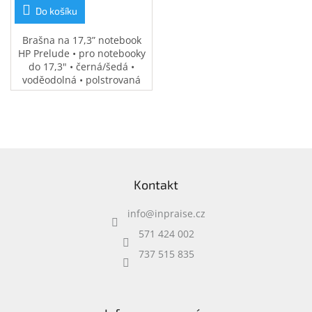
Do košíku
Brašna na 17,3” notebook
HP Prelude • pro notebooky
do 17,3" • černá/šedá •
voděodolná • polstrovaná
přihrádka na notebook •
speciální kapsy na
příslušenství • 0,37 kg
Z
á
Kontakt
p
a
info
@
inpraise.cz
t
í
571 424 002
737 515 835