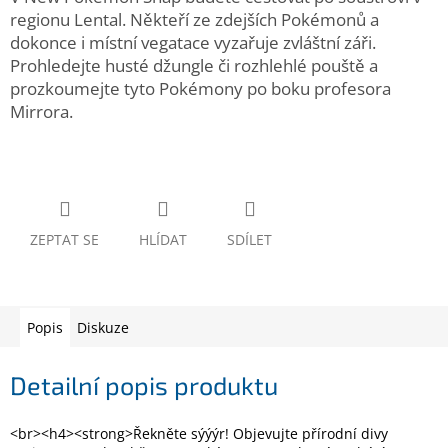
www.inpraise.cz
regionu Lental. Někteří ze zdejších Pokémonů a
dokonce i místní vegatace vyzařuje zvláštní záři.
Gaming
Prohledejte husté džungle či rozhlehlé pouště a
prozkoumejte tyto Pokémony po boku profesora
Telefony
Mirrora.
a
tablety
Cyklo
a
sport
ZEPTAT SE
HLÍDAT
SDÍLET
Dílna
a
zahrada
Popis
Diskuze
Velké
spotřebiče
Detailní popis produktu
Počítače
a
<br><h4><strong>Řekněte sýýýr! Objevujte přírodní divy
notebooky