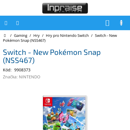
Přejít
na
obsah
NÁKUP
KOŠÍK
Domů
/
Gaming
/
Hry
/
Hry pro Nintendo Switch
/
Switch - New
Počítače
Pokémon Snap (NSS467)
Počítače
Switch - New Pokémon Snap
Inpraise
(NSS467)
Notebooky
Kód:
9908373
Tiskárny
Značka:
NINTENDO
Monitory
Akce
a
slevy
Oblíbené
Kontakty