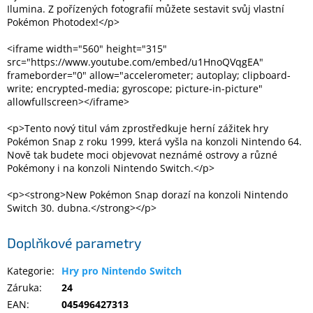
Inpraise
Ilumina. Z pořízených fotografií můžete sestavit svůj vlastní
Pokémon Photodex!</p>
Kamerové
systémy
<iframe width="560" height="315"
MILESIGHT
src="https://www.youtube.com/embed/u1HnoQVqgEA"
frameborder="0" allow="accelerometer; autoplay; clipboard-
write; encrypted-media; gyroscope; picture-in-picture"
Doprodej
allowfullscreen></iframe>
Přihlášení
<p>Tento nový titul vám zprostředkuje herní zážitek hry
Pokémon Snap z roku 1999, která vyšla na konzoli Nintendo 64.
Nově tak budete moci objevovat neznámé ostrovy a různé
Pokémony i na konzoli Nintendo Switch.</p>
<p><strong>New Pokémon Snap dorazí na konzoli Nintendo
Switch 30. dubna.</strong></p>
Doplňkové parametry
Kategorie
:
Hry pro Nintendo Switch
Záruka
:
24
EAN
:
045496427313