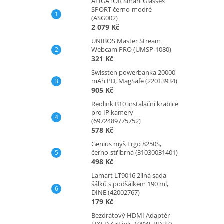
ALIGATOR Smart Glasses
SPORT černo-modré
(ASG002)
2 079 Kč
UNIBOS Master Stream
Webcam PRO (UMSP-1080)
321 Kč
Swissten powerbanka 20000
mAh PD, MagSafe (22013934)
905 Kč
Reolink B10 instalační krabice
pro IP kamery
(6972489775752)
578 Kč
Genius myš Ergo 8250S,
černo-stříbrná (31030031401)
498 Kč
Lamart LT9016 2ílná sada
šálků s podšálkem 190 ml,
DINE (42002767)
179 Kč
Bezdrátový HDMI Adaptér
FIXED AirLink, 100W, PD 3.0,