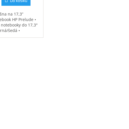
Do košíku
šna na 17,3”
ebook HP Prelude •
 notebooky do 17,3"
erná/šedá •
ěodolná •
strovaná přihrádka
notebook • speciální
sy na příslušenství •
7 kg