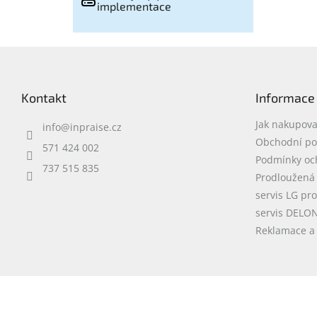
implementace
Z
á
p
Kontakt
Informace
a
t
Jak nakupova
info
@
inpraise.cz
í
Obchodní p
571 424 002
Podmínky oc
737 515 835
Prodloužená
servis LG pr
servis DELO
Reklamace a 