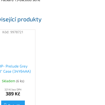
isející produkty
Kód:
9978721
HP- Prelude Grey
.3" Case (34Y64AA)
(34Y64AA)
Skladem
(
6 ks
)
321 Kč bez DPH
389 Kč