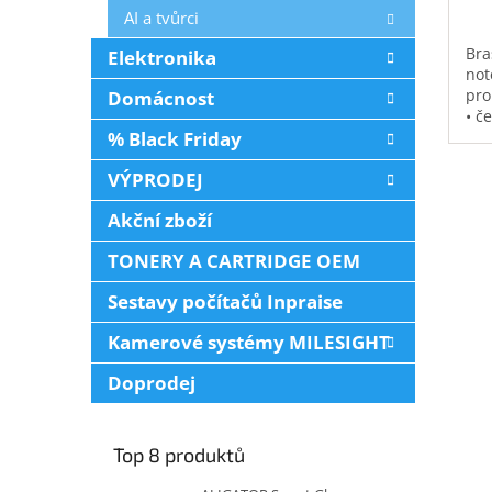
AI a tvůrci
Bra
Elektronika
not
pro
Domácnost
• č
% Black Friday
vod
pol
VÝPRODEJ
na 
kap
Akční zboží
0,3
TONERY A CARTRIDGE OEM
Sestavy počítačů Inpraise
Kamerové systémy MILESIGHT
Doprodej
Top 8 produktů