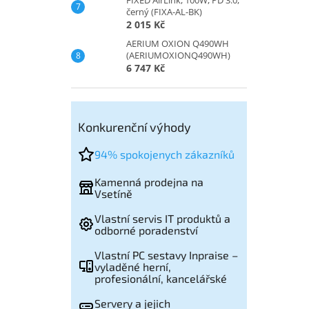
černý (FIXA-AL-BK)
2 015 Kč
AERIUM OXION Q490WH
(AERIUMOXIONQ490WH)
6 747 Kč
Konkurenční výhody
94% spokojenych zákazníků
Kamenná prodejna na
Vsetíně
Vlastní servis IT produktů a
odborné poradenství
Vlastní PC sestavy Inpraise –
vyladěné herní,
profesionální, kancelářské
Servery a jejich