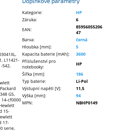
Doplňkové parametry
Kategorie
:
HP
Záruka
:
6
85956055206
EAN
:
47
Barva
:
černá
Hloubka [mm]
:
5
Kapacita baterie [mAh]
:
3600
03041XL,
1, L11421-
Příslušenství pro
HP
1-542,
notebooky
:
Šířka [mm]
:
186
Typ baterie
:
Li-Pol
wlett
 Packard
Výstupní napětí [V]
:
11,5
 348 G5,
Výška [mm]
:
94
d 14-cf0000
MPN
:
NBHP0149
 Hewlett
d 15-
ewlett
d 17-
0 serie,