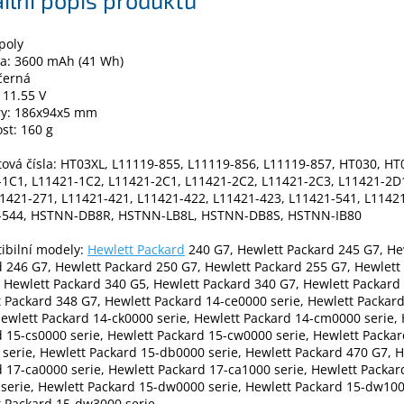
-poly
ta: 3600 mAh (41 Wh)
černá
 11.55 V
y: 186x94x5 mm
st: 160 g
ová čísla: HT03XL, L11119-855, L11119-856, L11119-857, HT030, HT
1C1, L11421-1C2, L11421-2C1, L11421-2C2, L11421-2C3, L11421-2D
1421-271, L11421-421, L11421-422, L11421-423, L11421-541, L1142
-544, HSTNN-DB8R, HSTNN-LB8L, HSTNN-DB8S, HSTNN-IB80
ibilní modely:
Hewlett Packard
240 G7, Hewlett Packard 245 G7, He
 246 G7, Hewlett Packard 250 G7, Hewlett Packard 255 G7, Hewlett
 Hewlett Packard 340 G5, Hewlett Packard 340 G7, Hewlett Packard
 Packard 348 G7, Hewlett Packard 14-ce0000 serie, Hewlett Packar
Hewlett Packard 14-ck0000 serie, Hewlett Packard 14-cm0000 serie,
 15-cs0000 serie, Hewlett Packard 15-cw0000 serie, Hewlett Packar
serie, Hewlett Packard 15-db0000 serie, Hewlett Packard 470 G7, H
 17-ca0000 serie, Hewlett Packard 17-ca1000 serie, Hewlett Packar
serie, Hewlett Packard 15-dw0000 serie, Hewlett Packard 15-dw100
t Packard 15-dw3000 serie