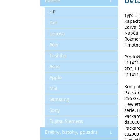
Baterie
HP
Typ: Li
Kapaci
Dell
Barva: 
Napětí:
Lenovo
Rozměr
Acer
Hmotno
Toshiba
Produkt
L11421-
Asus
2D2, L1
L11421
Apple
Kompat
MSI
Packard
256 G7,
Samsung
Hewlett
Sony
serie, 
Packard
Fujitsu Siemens
da0000 
Packard
Brašny, batohy, pouzdra
ca2000 
Hewlet