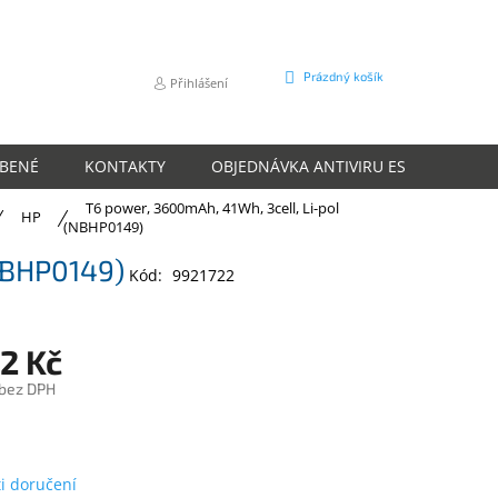
NÁKUPNÍ
Prázdný košík
Přihlášení
KOŠÍK
ÍBENÉ
KONTAKTY
OBJEDNÁVKA ANTIVIRU ESET
O N
T6 power, 3600mAh, 41Wh, 3cell, Li-pol
HP
(NBHP0149)
NBHP0149)
Kód:
9921722
2 Kč
 bez DPH
m
i doručení