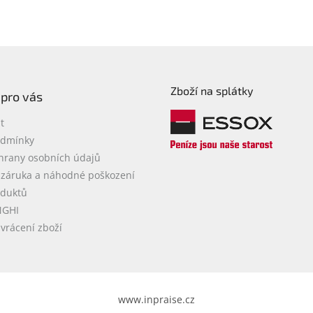
Zboží na splátky
 pro vás
t
odmínky
hrany osobních údajů
 záruka a náhodné poškození
oduktů
NGHI
vrácení zboží
www.inpraise.cz