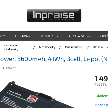
OKY
TISKÁRNY
MONITORY
AKCE A SLEVY
OBL
Počítače a
ů
Notebooky
Příslušenství
Baterie
notebooky
ower, 3600mAh, 41Wh, 3cell, Li-pol (
:
T6 Power
1 49
1 233 Kč
Měrná
cena:
Sklade
Možnost