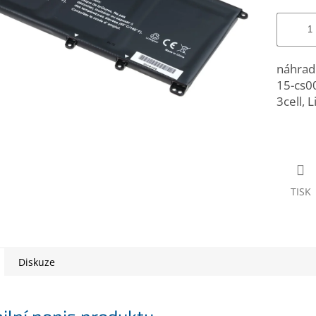
náhrad
15-cs0
3cell, L
TISK
Diskuze
ilní popis produktu