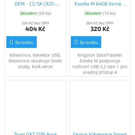
OEM - CZ/SK (920-
Exodia M 64GB černá +
002641)
modrá (DTXM/64GB)
Skladem
(
33 ks
)
Skladem
(
10 ks
)
334 Kč bez DPH
264 Kč bez DPH
404 Kč
320 Kč
Do košíku
Do košíku
klávesnice, konektor USB,
Kingston DataTraveler
klávesnice obsahuje české
Exodia M podporuje
znaky, bulk verze
rozhraní USB 3.2 Gen 1 pro
snadný přístup k
notebookům, stolním
počítačům, monitorům a
dalším digitálním zařízením.
Kapacita 64GB.
Trust GXT 1126 Aura
Genius klávesnice Smart