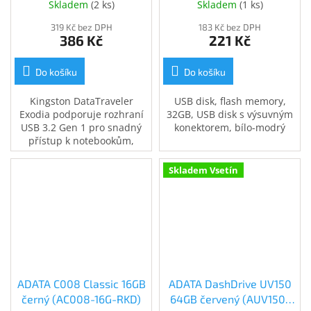
Skladem
(
2 ks
)
Skladem
(
1 ks
)
319 Kč bez DPH
183 Kč bez DPH
386 Kč
221 Kč
Do košíku
Do košíku
Kingston DataTraveler
USB disk, flash memory,
Exodia podporuje rozhraní
32GB, USB disk s výsuvným
USB 3.2 Gen 1 pro snadný
konektorem, bílo-modrý
přístup k notebookům,
stolním počítačům,
monitorům a dalším
Skladem Vsetín
digitálním zařízením
ADATA C008 Classic 16GB
ADATA DashDrive UV150
černý (AC008-16G-RKD)
64GB červený (AUV150-