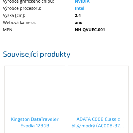
Výrobce grafického chipu
:
NVIDIA
Výrobce procesoru
:
Intel
Výška [cm]
:
2,4
Webová kamera
:
ano
MPN
:
NH.QVUEC.001
Související produkty
Kingston DataTraveler
ADATA C008 Classic
Exodia 128GB
bílý/modrý (AC008-32G-
(DTX/128GB)
RWE)