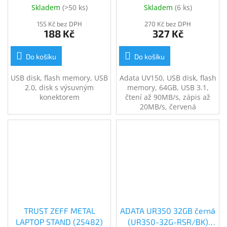
64G-RRD)
Skladem
(
>50 ks
)
Skladem
(
6 ks
)
155 Kč bez DPH
270 Kč bez DPH
188 Kč
327 Kč
Do košíku
Do košíku
USB disk, flash memory, USB
Adata UV150, USB disk, flash
2.0, disk s výsuvným
memory, 64GB, USB 3.1,
konektorem
čtení až 90MB/s, zápis až
20MB/s, červená
TRUST ZEFF METAL
ADATA UR350 32GB černá
LAPTOP STAND (25482)
(UR350-32G-RSR/BK)