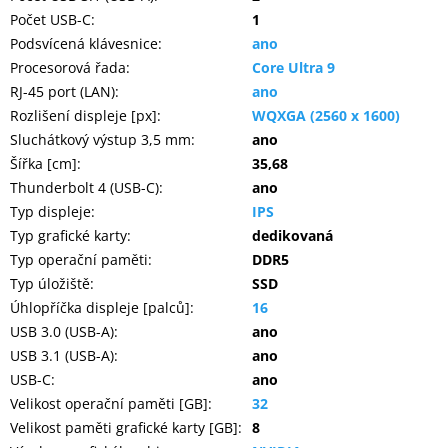
Počet USB-C
:
1
Podsvícená klávesnice
:
ano
Procesorová řada
:
Core Ultra 9
RJ-45 port (LAN)
:
ano
Rozlišení displeje [px]
:
WQXGA (2560 x 1600)
Sluchátkový výstup 3,5 mm
:
ano
Šířka [cm]
:
35,68
Thunderbolt 4 (USB-C)
:
ano
Typ displeje
:
IPS
Typ grafické karty
:
dedikovaná
Typ operační paměti
:
DDR5
Typ úložiště
:
SSD
Úhlopříčka displeje [palců]
:
16
USB 3.0 (USB-A)
:
ano
USB 3.1 (USB-A)
:
ano
USB-C
:
ano
Velikost operační paměti [GB]
:
32
Velikost paměti grafické karty [GB]
:
8