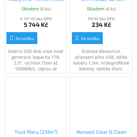
(31310051411)
Skladem
(
4 ks
)
Skladem
(
4 ks
)
4 747 Kč bez DPH
193 Kč bez DPH
5 744 Kč
234 Kč
Do košíku
Do košíku
Externí SSD disk nové nové
Drátová klávesnice,
generace, kapacita 1TB,
připojení přes USB, délka
2,5", rychlost čtení až
kabelu 1,5m, nízkoprofilové
1000MB/s, zápisu až
klávesy, opěrka dlaní,
1050MB/s, USB3.2 gen.2
samostatná klávesa pro
vyvolání Microsoft Copilot,
české rozložení kláves,
černá.
Trust Macy (25647)
Nanosol Clear & Clean