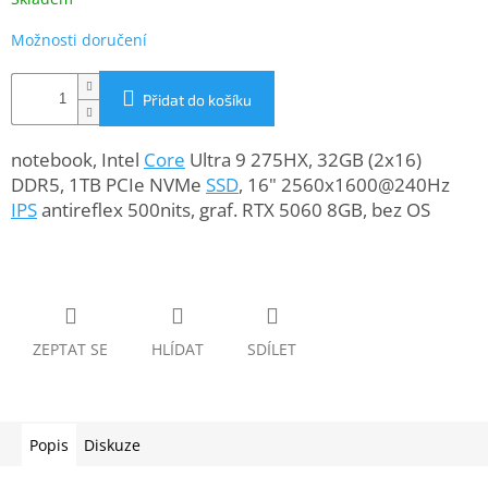
www.inpraise.cz
Možnosti doručení
Gaming
Přidat do košíku
Telefony
a
tablety
notebook, Intel
Core
Ultra 9 275HX, 32GB (2x16)
DDR5, 1TB PCIe NVMe
SSD
, 16" 2560x1600@240Hz
Cyklo
IPS
antireflex 500nits, graf. RTX 5060 8GB, bez OS
a
sport
Dílna
a
zahrada
ZEPTAT SE
HLÍDAT
SDÍLET
Velké
spotřebiče
Popis
Diskuze
Počítače
a
notebooky