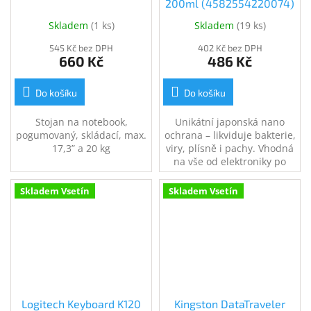
200ml (4582554220074)
Skladem
(
1 ks
)
Skladem
(
19 ks
)
545 Kč bez DPH
402 Kč bez DPH
660 Kč
486 Kč
Do košíku
Do košíku
Stojan na notebook,
Unikátní japonská nano
pogumovaný, skládací, max.
ochrana – likviduje bakterie,
17,3” a 20 kg
viry, plísně i pachy. Vhodná
na vše od elektroniky po
koupelny, kuchyně či
interiér auta. 200ml
Skladem Vsetín
Skladem Vsetín
antigravitační rozprašovač.
Ošetří plochu až 40 m2.
Logitech Keyboard K120
Kingston DataTraveler