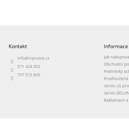
Z
á
p
Kontakt
Informace
a
t
Jak nakupova
info
@
inpraise.cz
í
Obchodní p
571 424 002
Podmínky oc
737 515 835
Prodloužená
servis LG pr
servis DELO
Reklamace a 