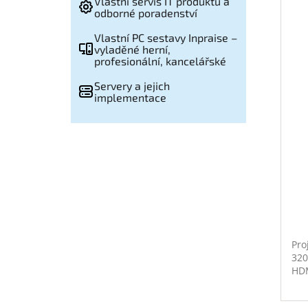
Vlastní servis IT produktů a
odborné poradenství
Vlastní PC sestavy Inpraise –
vyladěné herní,
profesionální, kancelářské
Servery a jejich
implementace
Pro
320
HDM