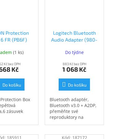
N Protection
Logitech Bluetooth
 6 FR (PB6F)
Audio Adapter (980-
(PB6F)
000912)
ladem
(
1 ks
)
Do týdne
52 Kč bez DPH
883 Kč bez DPH
668 Kč
1 068 Kč
Do košíku
Do košíku
Protection Box
Bluetooth adaptér,
epěťová
Bluetooth v3.0 + A2DP,
a,6 zásuvek
přeměňte své
reproduktory na
bezdrátový hudební
systém pro váš telefon
nebo tablet, výborný
ód:
185911
Kód:
187172