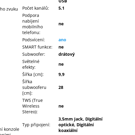
USB
Počet kanálů
:
5.1
ého zvuku
Podpora
nabíjení
ne
mobilního
telefonu
:
Podsvícení
:
ano
SMART funkce
:
ne
Subwoofer
:
drátový
Světelné
ne
efekty
:
Šířka [cm]
:
9,9
Šířka
subwooferu
28
[cm]
:
TWS (True
Wireless
ne
Stereo)
:
3,5mm Jack, Digitální
Typ připojení
:
optické, Digitální
ní konzole
koaxiální
upními