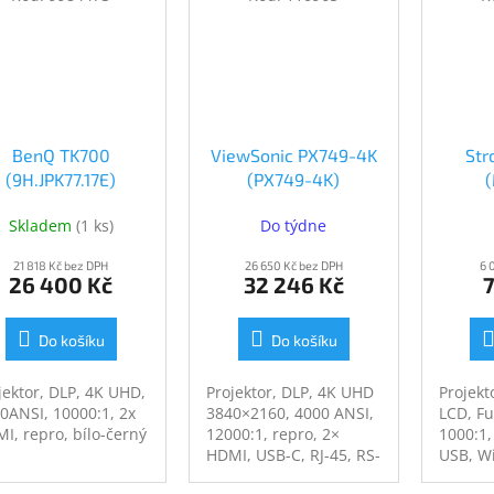
BenQ TK700
ViewSonic PX749-4K
Str
(9H.JPK77.17E)
(PX749-4K)
Skladem
(
1 ks
)
Do týdne
21 818 Kč bez DPH
26 650 Kč bez DPH
6 
26 400 Kč
32 246 Kč
7
Do košíku
Do košíku
jektor, DLP, 4K UHD,
Projektor, DLP, 4K UHD
Projekt
0ANSI, 10000:1, 2x
3840×2160, 4000 ANSI,
LCD, Fu
I, repro, bílo-černý
12000:1, repro, 2×
1000:1,
HDMI, USB-C, RJ-45, RS-
USB, Wi
232, bílý
repro, 