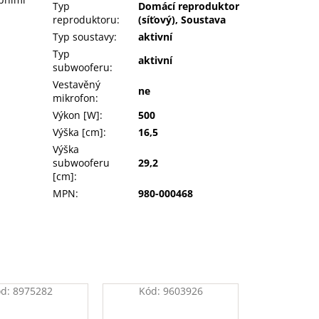
Typ
Domácí reproduktor
reproduktoru
:
(síťový), Soustava
Typ soustavy
:
aktivní
Typ
aktivní
subwooferu
:
Vestavěný
ne
mikrofon
:
Výkon [W]
:
500
Výška [cm]
:
16,5
Výška
subwooferu
29,2
[cm]
:
MPN
:
980-000468
ód:
8975282
Kód:
9603926