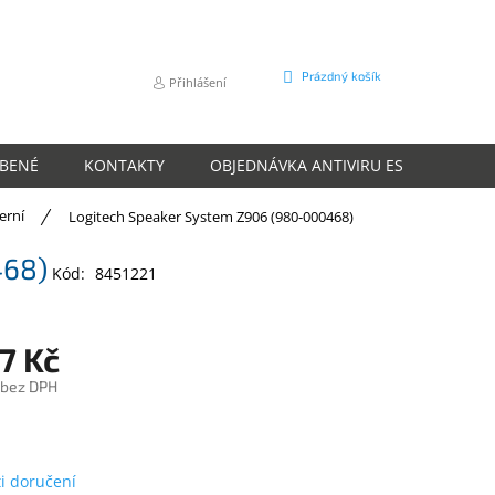
NÁKUPNÍ
Prázdný košík
Přihlášení
KOŠÍK
ÍBENÉ
KONTAKTY
OBJEDNÁVKA ANTIVIRU ESET
O N
erní
Logitech Speaker System Z906 (980-000468)
468)
Kód:
8451221
7 Kč
 bez DPH
m
i doručení