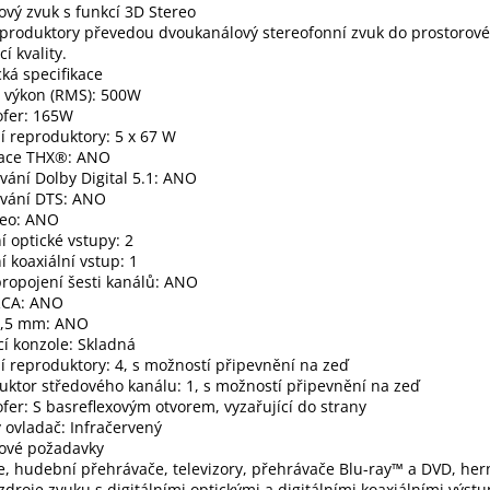
ový zvuk s funkcí 3D Stereo
eproduktory převedou dvoukanálový stereofonní zvuk do prostorov
cí kvality.
ká specifikace
ý výkon (RMS): 500W
fer: 165W
ní reproduktory: 5 x 67 W
ikace THX®: ANO
ání Dolby Digital 5.1: ANO
vání DTS: ANO
reo: ANO
ní optické vstupy: 2
ní koaxiální vstup: 1
ropojení šesti kanálů: ANO
RCA: ANO
3,5 mm: ANO
í konzole: Skladná
ní reproduktory: 4, s možností připevnění na zeď
ktor středového kanálu: 1, s možností připevnění na zeď
er: S basreflexovým otvorem, vyzařující do strany
 ovladač: Infračervený
ové požadavky
e, hudební přehrávače, televizory, přehrávače Blu-ray™ a DVD, her
 zdroje zvuku s digitálními optickými a digitálními koaxiálními výst