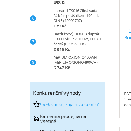
498 Kč
Lamart LT9016 2ílná sada
šálků s podšálkem 190 ml,
DINE (42002767)
179 Kč
E
Bezdrátový HDMI Adaptér
Box
FIXED AirLink, 100W, PD 3.0,
černý (FIXA-AL-BK)
2 015 Kč
AERIUM OXION Q490WH
(AERIUMOXIONQ490WH)
6 747 Kč
Konkurenční výhody
EAT
1 F
94% spokojenych zákazníků
och
Kamenná prodejna na
Vsetíně