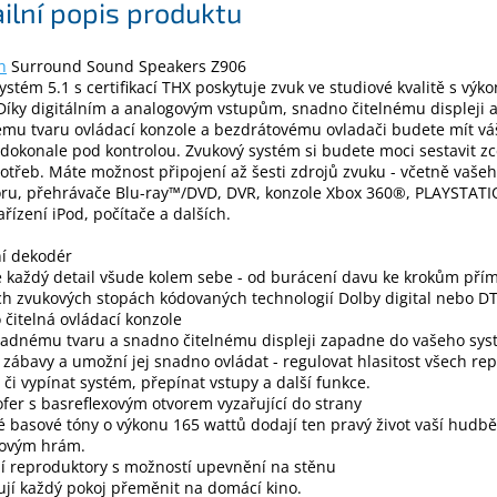
ilní popis produktu
h
Surround Sound Speakers Z906
ystém 5.1 s certifikací THX poskytuje zvuk ve studiové kvalitě s vý
Díky digitálním a analogovým vstupům, snadno čitelnému displeji 
mu tvaru ovládací konzole a bezdrátovému ovladači budete mít vá
dokonale pod kontrolou. Zvukový systém si budete moci sestavit zc
otřeb. Máte možnost připojení až šesti zdrojů zvuku - včetně vaše
zoru, přehrávače Blu-ray™/DVD, DVR, konzole Xbox 360®, PLAYSTAT
ařízení iPod, počítače a dalších.
ní dekodér
e každý detail všude kolem sebe - od burácení davu ke krokům přím
ch zvukových stopách kódovaných technologií Dolby digital nebo DT
čitelná ovládací konzole
kladnému tvaru a snadno čitelnému displeji zapadne do vašeho sy
zábavy a umožní jej snadno ovládat - regulovat hlasitost všech re
 či vypínat systém, přepínat vstupy a další funkce.
er s basreflexovým otvorem vyzařující do strany
 basové tóny o výkonu 165 wattů dodají ten pravý život vaší hudbě
čovým hrám.
ní reproduktory s možností upevnění na stěnu
jí každý pokoj přeměnit na domácí kino.