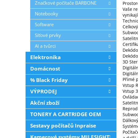
Značkové počítače BARBONE
Prostor
Vaše r
Notebooky
vynikají
Technic
Software
Celkov
Subwoo
Síťové prvky
Satelit
Certif
AI a tvůrci
Dekódov
Dekódo
Elektronika
3D Ste
Digitál
Domácnost
Digitál
% Black Friday
Přímé p
Vstup 
VÝPRODEJ
Vstup 
Ovládac
Akční zboží
Satelit
Reprodu
TONERY A CARTRIDGE OEM
Subwoof
Dálkový
Sestavy počítačů Inpraise
Systém
Počítač
Kamerové systémy MILESIGHT
a další