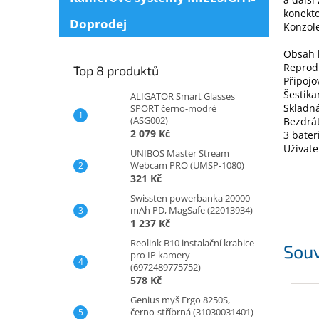
konekt
Doprodej
Konzole
Obsah 
Reprod
Top 8 produktů
Připojo
Šestika
ALIGATOR Smart Glasses
Skladná
SPORT černo-modré
(ASG002)
Bezdrát
2 079 Kč
3 bater
Uživat
UNIBOS Master Stream
Webcam PRO (UMSP-1080)
321 Kč
Swissten powerbanka 20000
mAh PD, MagSafe (22013934)
1 237 Kč
Reolink B10 instalační krabice
Souv
pro IP kamery
(6972489775752)
578 Kč
Genius myš Ergo 8250S,
černo-stříbrná (31030031401)