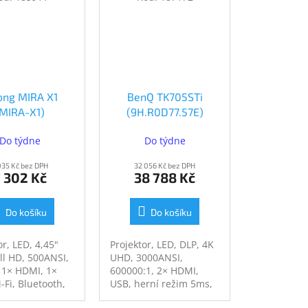
zvuk, jednoduché
nastavení, kompaktní
design
ong MIRA X1
BenQ TK705STi
(MIRA-X1)
(9H.R0D77.57E)
(9H.R0D77.57E)
Do týdne
Do týdne
035 Kč bez DPH
32 056 Kč bez DPH
 302 Kč
38 788 Kč
Do košíku
Do košíku
or, LED, 4,45"
Projektor, LED, DLP, 4K
ll HD, 500ANSI,
UHD, 3000ANSI,
 1× HDMI, 1×
600000:1, 2× HDMI,
-Fi, Bluetooth,
USB, herní režim 5ms,
Android, Dolby
repro, šedý