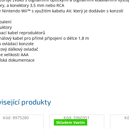
ory, a konektory 3,5 mm nebo RCA
 Nintendo Wii™ s využitím kabelu AV, který je dodáván s konzolí
balení
uktory
vací kabel reproduktorů
nálový kabel pro přímé připojení o délce 1,8 m
 ovládací konzole
ový dálkový ovladač
ie velikosti AAA
elská dokumentace
isející produkty
Kód:
8975280
Kód:
5960351
K
Skladem Vsetín