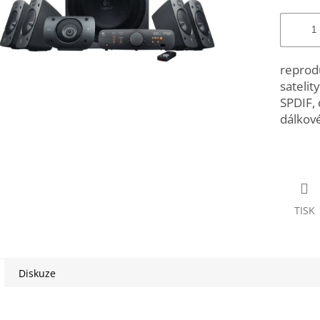
reprod
satelit
SPDIF, 
dálkové
TISK
Diskuze