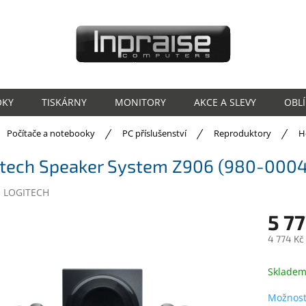
OKY
TISKÁRNY
MONITORY
AKCE A SLEVY
OBL
ů
Počítače a notebooky
PC příslušenství
Reproduktory
H
itech Speaker System Z906 (980-000
:
LOGITECH
5 77
4 774 Kč
Měrná
cena:
Sklade
Možnost