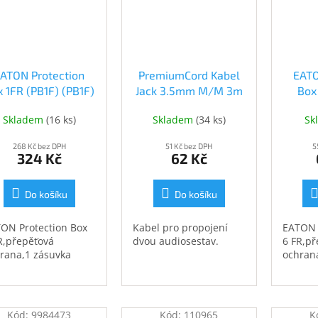
ATON Protection
PremiumCord Kabel
EATO
 1FR (PB1F) (PB1F)
Jack 3.5mm M/M 3m
Box
(kjackmm3)
Skladem
(
16 ks
)
Skladem
(
34 ks
)
Sk
268 Kč bez DPH
51 Kč bez DPH
5
324 Kč
62 Kč
Do košíku
Do košíku
ON Protection Box
Kabel pro propojení
EATON 
R,přepěťová
dvou audiosestav.
6 FR,př
rana,1 zásuvka
ochran
Kód:
9984473
Kód:
110965
K