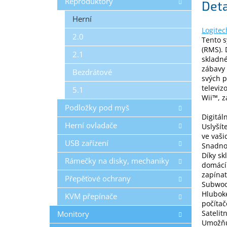
Reproduktory
Deta
Herní
Logitec
2.0
Tento s
(RMS). 
2.1
skladné
zábavy 
Bezdrátové
svých p
televi
5.1
Wii™, z
Podložky pod myš
Digitál
Herní ovladače
Uslyšít
ve vaši
USB zařízení
Snadno 
Díky s
Rámečky na disky, mechaniky
domácí 
zapínat
Přepěťové ochrany
Subwoof
Hluboké
KVM přepínače
počíta
Satelit
Monitory
Umožňu