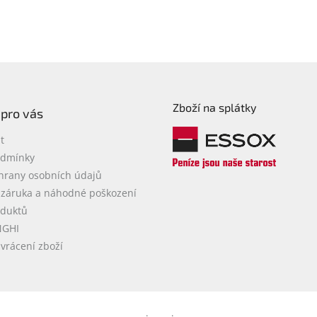
Audio, 
Zboží na splátky
 pro vás
t
odmínky
hrany osobních údajů
 záruka a náhodné poškození
oduktů
NGHI
vrácení zboží