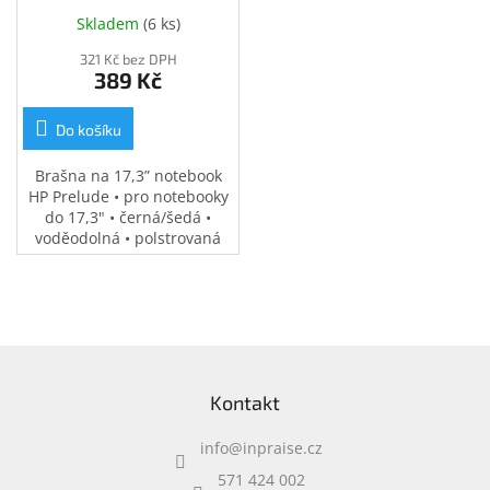
(34Y64AA)
Skladem
(
6 ks
)
321 Kč bez DPH
389 Kč
Do košíku
Brašna na 17,3” notebook
HP Prelude • pro notebooky
do 17,3" • černá/šedá •
voděodolná • polstrovaná
přihrádka na notebook •
speciální kapsy na
příslušenství • 0,37 kg
Z
á
Kontakt
p
a
info
@
inpraise.cz
t
í
571 424 002