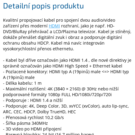
Detailní popis produktu
Elektronika
Kvalitní propojovací kabel pro spojení dvou audio/video
zařízení přes moderní
HDMI
rozhraní, jako je např. HD-
DVD/BluRay přehrávač a LCD/Plazma televizor. Kabel je stíněný,
Domácnost
dokáže přenášet digitální zvuk i obraz a podporuje digitání
ochranu obsahu HDCP. Kabel má navíc integrován
%
vysokorychlostní přenos ethernetu.
Black
Friday
- Kabel byl dříve označován jako HDMI 1.4 , dle nové direktivy je
správně označován jako HDMI High Speed + Ethernet kabel
- Pozlacené konektory: HDMI typ A (19pinů) male <=> HDMI typ
VÝPRODEJ
A (19pinů) male
- Délka kabelu: 1 m
- Maximální rozlišení: 4K (3840 × 2160) @ 30Hz nebo nižší
Akční
zboží
podporované formáty 1080p FULL HD/1080i/720p/720i
- Podporuje : HDMI 1.4 a nižší
TONERY
- Podporuje: 4K, Deep Color, 3D, xvYCC (xvColor), auto lip-sync,
A
ARC, CEC, HDCP, Dolby TrueHD, HEC
CARTRIDGE
- Přenosová rychlost 10,2 Gb/s
OEM
- Šířka pásma 340MHz
- 3D video po HDMI připojení
Sestavy
počítačů
- Barevná hloubka: 24-bit (16.7 million barev).