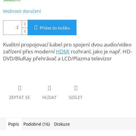
www.inpraise.cz
Možnosti doručení
Gaming
Přidat do košíku
Telefony
a
tablety
Kvalitní propojovací kabel pro spojení dvou audio/video
zařízení přes moderní
HDMI
rozhraní, jako je např. HD-
Cyklo
DVD/BluRay přehrávač a LCD/Plazma televizor
a
sport
Dílna
a
zahrada
ZEPTAT SE
HLÍDAT
SDÍLET
Velké
spotřebiče
Popis
Podobné (16)
Diskuze
Počítače
a
notebooky