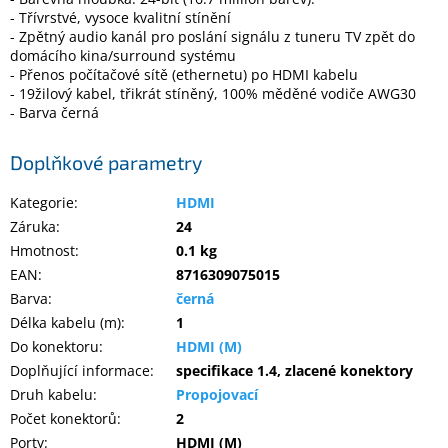
Inpraise
- Třívrstvé, vysoce kvalitní stínění
- Zpětný audio kanál pro poslání signálu z tuneru TV zpět do
Kamerové
domácího kina/surround systému
systémy
- Přenos počítačové sítě (ethernetu) po HDMI kabelu
MILESIGHT
- 19žilový kabel, třikrát stíněný, 100% měděné vodiče AWG30
- Barva černá
Doprodej
Doplňkové parametry
Přihlášení
Kategorie
:
HDMI
Záruka
:
24
Hmotnost
:
0.1 kg
EAN
:
8716309075015
Barva
:
černá
Délka kabelu (m)
:
1
Do konektoru
:
HDMI (M)
Doplňující informace
:
specifikace 1.4, zlacené konektory
Druh kabelu
:
Propojovací
Počet konektorů
:
2
Porty
:
HDMI (M)