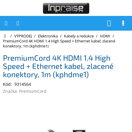
Přejít
na
obsah
NÁKUP
KOŠÍK
Domů
/
VÝPRODEJ
/
Elektronika
/
Kabely a redukce
/
HDMI
/
Počítače
PremiumCord 4K HDMI 1.4 High Speed + Ethernet kabel, zlacené
konektory, 1m (kphdme1)
Počítače
Inpraise
PremiumCord 4K HDMI 1.4 High
Speed + Ethernet kabel, zlacené
Notebooky
konektory, 1m (kphdme1)
Tiskárny
Kód:
9314564
Monitory
Značka:
PremiumCord
Akce
a
slevy
Oblíbené
Kontakty