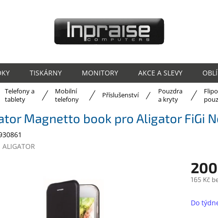
OKY
TISKÁRNY
MONITORY
AKCE A SLEVY
OBL
Telefony a
Mobilní
Pouzdra
Flip
ů
Příslušenství
tablety
telefony
a kryty
pouz
ator Magnetto book pro Aligator FiGi 
930861
:
ALIGATOR
200
165 Kč b
Měrná
cena:
Do týdn