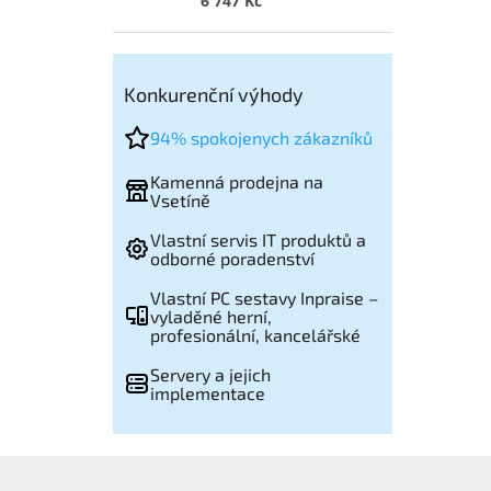
6 747 Kč
Konkurenční výhody
94% spokojenych zákazníků
Kamenná prodejna na
Vsetíně
Vlastní servis IT produktů a
odborné poradenství
Vlastní PC sestavy Inpraise –
vyladěné herní,
profesionální, kancelářské
Servery a jejich
implementace
Z
á