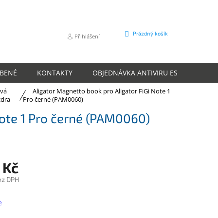
NÁKUPNÍ
Prázdný košík
Přihlášení
KOŠÍK
ÍBENÉ
KONTAKTY
OBJEDNÁVKA ANTIVIRU ESET
O N
ová
Aligator Magnetto book pro Aligator FiGi Note 1
dra
Pro černé (PAM0060)
Note 1 Pro černé (PAM0060)
 Kč
ez DPH
e