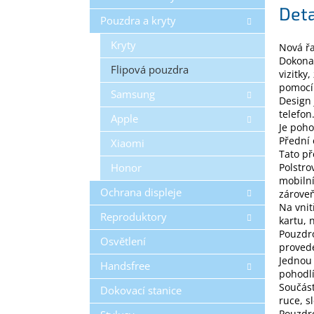
Deta
Pouzdra a kryty
Kryty
Nová ř
Dokonal
Flipová pouzdra
vizitky
pomocí
Samsung
Design 
telefon
Apple
Je poho
Přední 
Xiaomi
Tato př
Honor
Polstro
mobilní
Ochrana displeje
zároveň
Na vnit
Reproduktory
kartu, 
Pouzdro
Osvětlení
proved
Jednou 
Handsfree
pohodlí
Součást
Dokovací stanice
ruce, s
Pouzdro