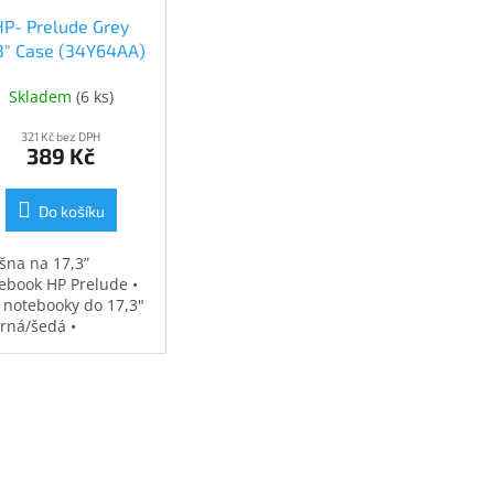
HP- Prelude Grey
.3" Case (34Y64AA)
(34Y64AA)
Skladem
(
6 ks
)
321 Kč bez DPH
389 Kč
Do košíku
šna na 17,3”
ebook HP Prelude •
 notebooky do 17,3"
erná/šedá •
ěodolná •
strovaná přihrádka
notebook • speciální
sy na příslušenství •
7 kg