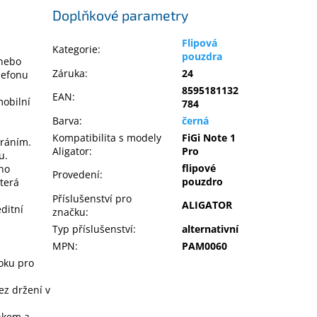
Doplňkové parametry
Flipová
Kategorie
:
pouzdra
 nebo
Záruka
:
24
lefonu
8595181132
EAN
:
mobilní
784
Barva
:
černá
Kompatibilita s modely
FiGi Note 1
íráním.
Aligator
:
Pro
u.
flipové
eho
Provedení
:
pouzdro
terá
Příslušenství pro
ALIGATOR
ditní
značku
:
Typ příslušenství
:
alternativní
MPN
:
PAM0060
boku pro
ez držení v
ňkem a