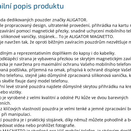
ilní popis produktu
ada dedikovaných pouzder značky ALIGATOR.
e propracovaný design, ultratenké provedení, přihrádka na kartu
, zavírání pomocí magnetické přezky, snadné uchycení mobilního te
 silikonové vaničky, stojánek… To je ALIGATOR MAGNETTO.
je navržen tak, že oproti běžným zavíracím pouzdrům nezvětšuje 
.
dlným a reprezentativním doplňkem do kapsy i do kabelky.
odklápěcí strana je vybavena přezkou se skrytým magnetickým zav
ezka je navržena pro maximální ochranu Vašeho mobilního telefon
vaná podšívka, příjemná na omak, přispívá k ochraně displeje Vaš
ho telefonu, stejně jako důmyslně zpracovaná silikonová vanička, k
 skvěle fixuje daný model telefonu.
řní levé straně pouzdra najdete důmyslně skrytou přihrádku na kre
nebo vizitky.
 je vyrobené z velmi kvalitní a odolné PU kůže ve dvou barevných
eních.
z klíčových vlastností pouzdra je velmi tenké a jemné zpracování 
 při manipulaci.
í pouzdra je i praktický stojánek, díky němuž můžete pohodlně a b
ledovat videa nebo prohlížet fotografie.
 MAGNETTO je stvořené pro Váš mobilní telefon, je stylovým dopl