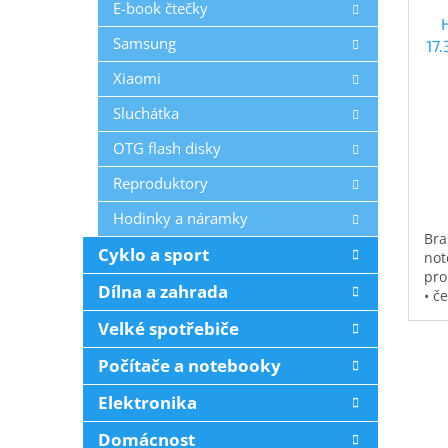
E-book čtečky
Samsung
17
Xiaomi
Sluchátka
OTG flash disky
Reproduktory
Hodinky a náramky
Bra
Cyklo a sport
not
pro
Dílna a zahrada
• č
vod
Velké spotřebiče
pol
na 
Počítače a notebooky
kap
0,3
Elektronika
Domácnost