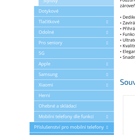
Stylusy
zárove
Dotykové
• Dedi
Tlačítkové
• Zavír
• Přihr
Odolné
• Funkc
• Ultra
Pro seniory
• Kvali
• Elega
5G
• Snadn
Apple
Samsung
Souv
Xiaomi
Herní
Ohebné a skládací
Mobilní telefony dle funkcí
Příslušenství pro mobilní telefony