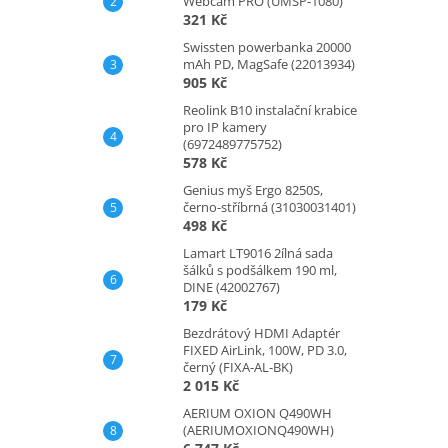
Webcam PRO (UMSP-1080)
321 Kč
Swissten powerbanka 20000
mAh PD, MagSafe (22013934)
905 Kč
Reolink B10 instalační krabice
pro IP kamery
(6972489775752)
578 Kč
Genius myš Ergo 8250S,
černo-stříbrná (31030031401)
498 Kč
Lamart LT9016 2ílná sada
šálků s podšálkem 190 ml,
DINE (42002767)
179 Kč
Bezdrátový HDMI Adaptér
FIXED AirLink, 100W, PD 3.0,
černý (FIXA-AL-BK)
2 015 Kč
AERIUM OXION Q490WH
(AERIUMOXIONQ490WH)