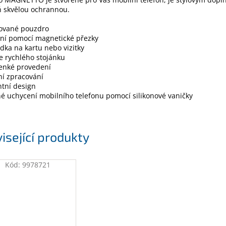
ň skvělou ochrannou.
kované pouzdro
ání pomocí magnetické přezky
ádka na kartu nebo vizitky
e rychlého stojánku
tenké provedení
tní zpracování
ntní design
é uchycení mobilního telefonu pomocí silikonové vaničky
isející produkty
Kód:
9978721