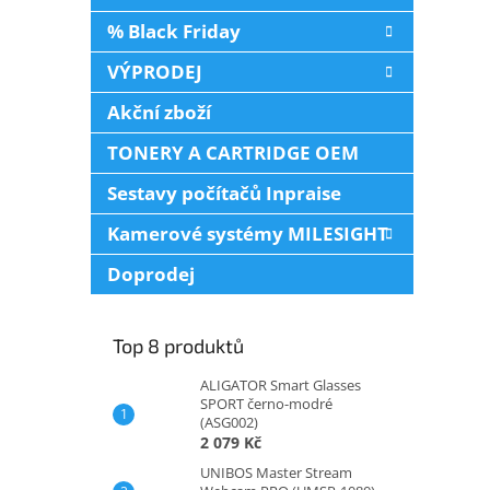
% Black Friday
VÝPRODEJ
Akční zboží
TONERY A CARTRIDGE OEM
Sestavy počítačů Inpraise
Kamerové systémy MILESIGHT
Doprodej
Top 8 produktů
ALIGATOR Smart Glasses
SPORT černo-modré
(ASG002)
2 079 Kč
UNIBOS Master Stream