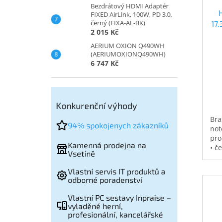
Bezdrátový HDMI Adaptér
FIXED AirLink, 100W, PD 3.0,
černý (FIXA-AL-BK)
17
2 015 Kč
AERIUM OXION Q490WH
(AERIUMOXIONQ490WH)
6 747 Kč
Konkurenční výhody
Bra
94% spokojenych zákazníků
not
pro
Kamenná prodejna na
• č
Vsetíně
vod
pol
Vlastní servis IT produktů a
na 
odborné poradenství
kap
0,3
Vlastní PC sestavy Inpraise –
vyladěné herní,
profesionální, kancelářské