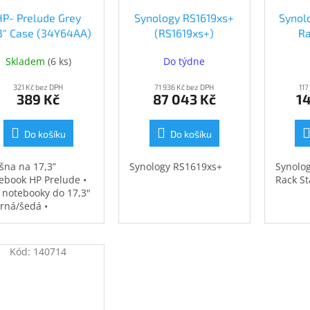
HP- Prelude Grey
Synology RS1619xs+
Synol
.3" Case (34Y64AA)
(RS1619xs+)
Ra
(34Y64AA)
(
Skladem
(
6 ks
)
Do týdne
321 Kč bez DPH
71 936 Kč bez DPH
117
389 Kč
87 043 Kč
14
Do košíku
Do košíku
šna na 17,3”
Synology RS1619xs+
Synolo
ebook HP Prelude •
Rack St
 notebooky do 17,3"
erná/šedá •
ěodolná •
strovaná přihrádka
notebook • speciální
Kód:
140714
sy na příslušenství •
7 kg