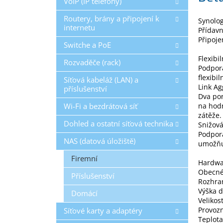
VoIP (IP telefony)
Routery, brány a připojení k
Synolo
internetu
Přídavn
Připoje
Switche a PoE
Flexibi
Rozvaděče (rack)
Podpor
flexibi
Síťová kabeláž (LAN) a
Link Ag
příslušenství
Dva por
Wi-Fi a bezdrátová síť
na hodn
zátěže.
Dohled a ostatní síťová technika
Snižová
Podpora
NAS (datová úložiště)
umožňu
Firemní
Hardwa
Obecn
Příslušenství
Rozhran
Výška d
Domácí
Velikos
Provozn
Síťové karty a adaptéry
Teplota