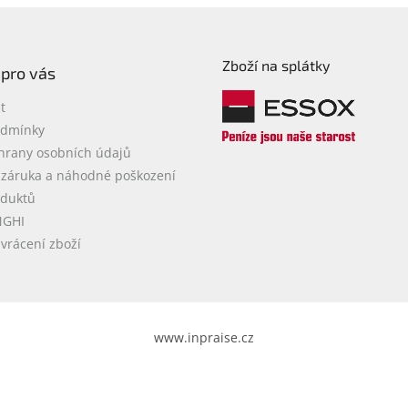
borů (SAMBA, HFS,
S), nahrávání z IP
mer
Zboží na splátky
 pro vás
t
odmínky
hrany osobních údajů
 záruka a náhodné poškození
oduktů
NGHI
vrácení zboží
www.inpraise.cz