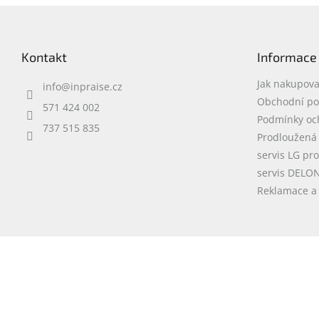
Z
sou
CIF
á
ka
p
Kontakt
Informace
a
t
Jak nakupova
info
@
inpraise.cz
í
Obchodní p
571 424 002
Podmínky oc
737 515 835
Prodloužená
servis LG pr
servis DELO
Reklamace a 