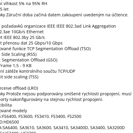
ní vlhkost 5% na 95% RH
5 let
ky Záruční doba začíná datem zakoupení uvedeným na účtence.
 požadavků organizace IEEE IEEE 802.3ad Link Aggregation
2.3ae 10Gb/s Ethernet
t IEEE 802.3by 25 Gb/s
st přenosu dat 25 Gbps/10 Gbps
ované funkce TCP Segmentation Offload (TSO)
 Side Scaling (RSS)
c Segmentation Offload (GSO)
rame 1,5 - 9 KB
ní zátěže kontrolního součtu TCP/UDP
t side scaling (TSS)
eceive offload (LRO)
y Protože nejsou podporovány smíšené rychlosti propojení, musí 
porty nakonfigurovány na stejnou rychlost propojení.
bilita
ované modely
:FS6400, FS3600, FS3410, FS3400, FS2500
D:HD6500
A:SA6400, SA3610, SA3600, SA3410, SA3400D, SA3400, SA3200D