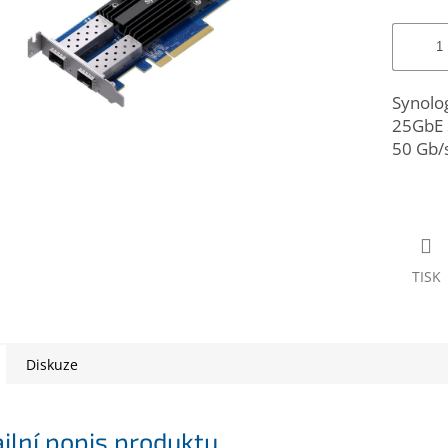
Synolo
25GbE 
50 Gb/s
TISK
Diskuze
ilní popis produktu