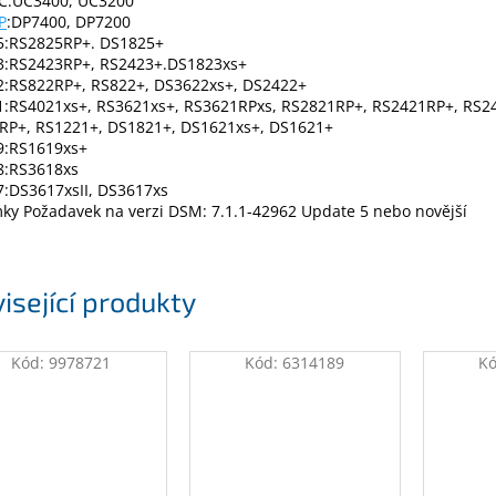
C:UC3400, UC3200
P
:DP7400, DP7200
5:RS2825RP+. DS1825+
3:RS2423RP+, RS2423+.DS1823xs+
2:RS822RP+, RS822+, DS3622xs+, DS2422+
1:RS4021xs+, RS3621xs+, RS3621RPxs, RS2821RP+, RS2421RP+, RS2
RP+, RS1221+, DS1821+, DS1621xs+, DS1621+
9:RS1619xs+
8:RS3618xs
7:DS3617xsII, DS3617xs
ky Požadavek na verzi DSM: 7.1.1-42962 Update 5 nebo novější
isející produkty
Kód:
9978721
Kód:
6314189
K