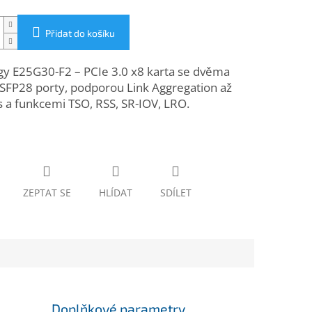
Přidat do košíku
gy E25G30-F2 – PCIe 3.0 x8 karta se dvěma
SFP28 porty, podporou Link Aggregation až
 a funkcemi TSO, RSS, SR-IOV, LRO.
ZEPTAT SE
HLÍDAT
SDÍLET
Doplňkové parametry