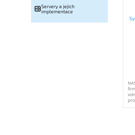
Servery a jejich
implementace
Sy
NAS
fir
vol
pro
V17
GH
8 G
LAN
pod
ser