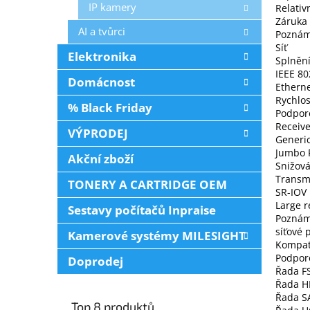
IP kamery
Relativ
Záruka 
AI a tvůrci
Poznám
Síť
Elektronika
Splnění
IEEE 80
Domácnost
Etherne
Rychlo
% Black Friday
Podpor
Receive
VÝPRODEJ
Generi
Jumbo F
Akční zboží
Snižová
Transmi
TONERY A CARTRIDGE OEM
SR-IOV
Large r
Sestavy počítačů Inpraise
Poznámk
síťové 
Kamerové systémy MILESIGHT
Kompati
Podpor
Doprodej
Řada FS
Řada H
Řada S
Top 8 produktů