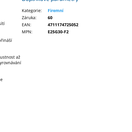
Kategorie
:
Firemní
Záruka
:
60
ítí
EAN
:
4711174725052
MPN
:
E25G30-F2
řináší
pustnost až
vyrovnávání
že