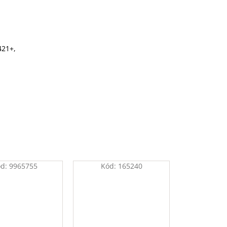
421+,
ód:
9965755
Kód:
165240