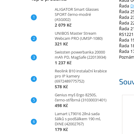
Řada U
Řada
D
ALIGATOR Smart Glasses
Řada 2
SPORT černo-modré
Řada 2
(ASG002)
Řada 2
2 079 Kč
Řada 2
UNIBOS Master Stream
RS1221
Webcam PRO (UMSP-1080)
Řada 1
321 Kč
Řada 1
Řada 1
Swissten powerbanka 20000
Poznám
mAh PD, MagSafe (22013934)
1 237 Kč
Reolink B10 instalační krabice
pro IP kamery
Souv
(6972489775752)
578 Kč
Genius myš Ergo 8250S,
černo-stříbrná (31030031401)
498 Kč
Lamart LT9016 2ílná sada
šálků s podšálkem 190 ml,
DINE (42002767)
179 Kč