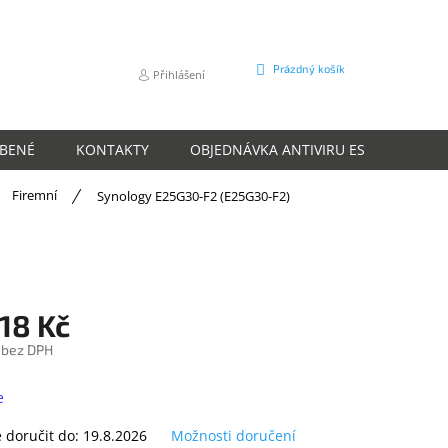
NÁKUPNÍ
Prázdný košík
Přihlášení
KOŠÍK
ÍBENÉ
KONTAKTY
OBJEDNÁVKA ANTIVIRU ESET
O N
Firemní
Synology E25G30-F2 (E25G30-F2)
18 Kč
 bez DPH
e
doručit do:
19.8.2026
Možnosti doručení