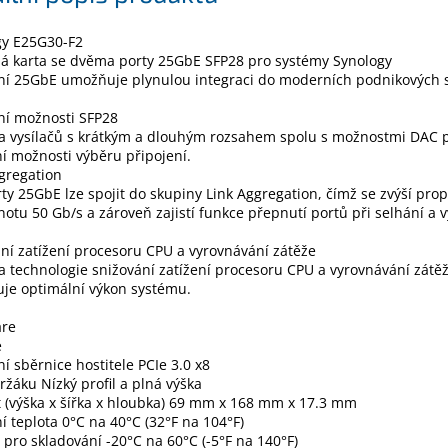
gy E25G30-F2
á karta se dvěma porty 25GbE SFP28 pro systémy Synology
ní 25GbE umožňuje plynulou integraci do moderních podnikových s
lní možnosti SFP28
a vysílačů s krátkým a dlouhým rozsahem spolu s možnostmi DAC p
lní možnosti výběru připojení.
gregation
ty 25GbE lze spojit do skupiny Link Aggregation, čímž se zvýší pro
otu 50 Gb/s a zároveň zajistí funkce přepnutí portů při selhání a 
ní zatížení procesoru CPU a vyrovnávání zátěže
 technologie snižování zatížení procesoru CPU a vyrovnávání zátě
je optimální výkon systému.
re
é
í sběrnice hostitele PCIe 3.0 x8
ržáku Nízký profil a plná výška
t (výška x šířka x hloubka) 69 mm x 168 mm x 17.3 mm
í teplota 0°C na 40°C (32°F na 104°F)
 pro skladování -20°C na 60°C (-5°F na 140°F)