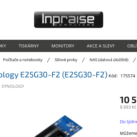
OKY
TISKÁRNY
MONITORY
AKCE A SLEVY
OBL
ů
Počítače a notebooky
Síťové prvky
NAS (datová úložiště)
ology E25G30-F2 (E25G30-F2)
Kód:
175574
:
SYNOLOGY
10 5
8 693 Kč
Měrná
cena:
Do týdn
Můžeme 