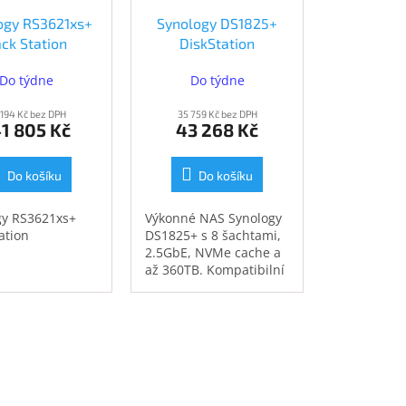
ogy RS3621xs+
Synology DS1825+
ck Station
DiskStation
RS3621xs+)
(DS1825+)
Do týdne
Do týdne
 194 Kč bez DPH
35 759 Kč bez DPH
1 805 Kč
43 268 Kč
Do košíku
Do košíku
gy RS3621xs+
Výkonné NAS Synology
ation
DS1825+ s 8 šachtami,
2.5GbE, NVMe cache a
až 360TB. Kompatibilní
pouze s disky Synology.