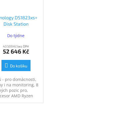
nology DS1823xs+
Disk Station
(DS1823xs+)
Do týdne
43 509 Kč bez DPH
52 646 Kč
Do košíku
 - pro domácnosti,
my i na monitoring, 8
ných pozic pro,
cesor AMD Ryzen
80B s frekvencí 3,35
z, paměť RAM DDR4
B, 2× eSATA, 3×
, 3× USB 3.0,
poruje media
ver (DLNA), sdílení