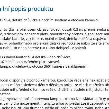
ilní popis produktu
O NL4, dětská chůvička s nočním světlem a otočnou kamerou
chůvička - s přenosem obrazu (video), dosah 0,3 m, přenos zvuku 
ně, s displejem, senzor teploty, oboustranný přenos, signalizace m
e slabé baterie, vox funkce, noční vidění, detekce pláče a uspávací
avky, pohádky nebo projekce), dětská jednotka se nabíjí ze sítě a r
u nabíjí síť nebo baterie (1× Li-ion dobíjecí - v balení)
VEO BabyMonitor NL4 dětská video chůvička,
 až 300m na otevřeném prostranství,
 lampa, ukolébavky, otočná 360° kamera s naklápěním.
odel disponuje otočnou kamerou, kterou lze vzdáleně naklápět a o
 a tak můžete sledovat dění v dětském pokoji ze všech možných úh
dete mít přehled o tom, co vaše dítě dělá, a budete mít jistotu, že
estane.
a je vybavená noční barevnou lampou, kterou lze ovládat tlačítky 
. Lampička může měnit intenzitu a barvu světla. Lze ji zapnout pro
, nebo použít jako tlumené světlo při nočním přebalování, nebo kr