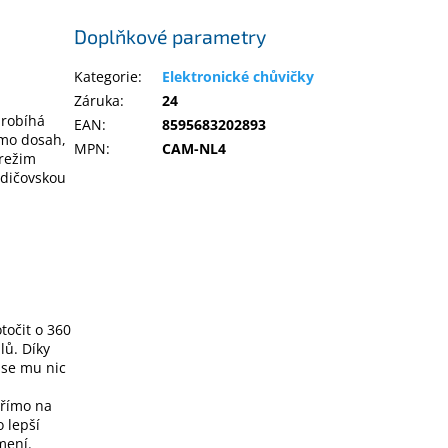
Doplňkové parametry
Kategorie
:
Elektronické chůvičky
Záruka
:
24
probíhá
EAN
:
8595683202893
imo dosah,
MPN
:
CAM-NL4
 režim
odičovskou
točit o 360
lů. Díky
 se mu nic
přímo na
 lepší
mení.