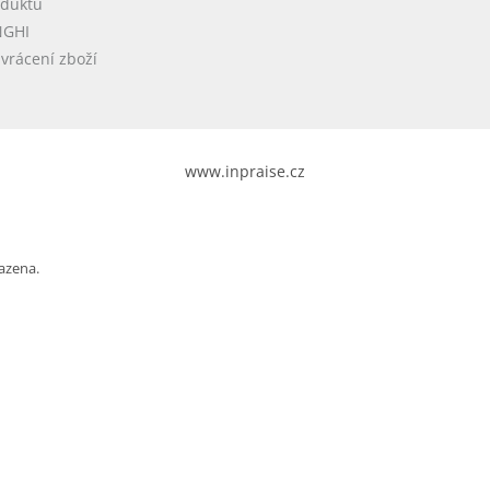
oduktů
NGHI
vrácení zboží
www.inpraise.cz
azena.