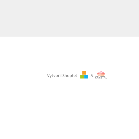
Vytvořil Shoptet
&