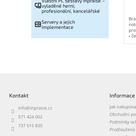
Vlastní PC sestavy Inpraise –
vyladěné herní,
profesionální, kancelářské
Bra
Servery a jejich
not
implementace
pro
• č
vod
pol
na 
kap
0,3
Z
á
p
Kontakt
Informace
a
t
Jak nakupova
info
@
inpraise.cz
í
Obchodní p
571 424 002
Podmínky oc
737 515 835
Prodloužená