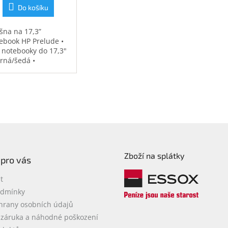
Do košíku
šna na 17,3”
ebook HP Prelude •
 notebooky do 17,3"
erná/šedá •
ěodolná •
strovaná přihrádka
notebook • speciální
sy na příslušenství •
7 kg
Zboží na splátky
 pro vás
t
odmínky
hrany osobních údajů
 záruka a náhodné poškození