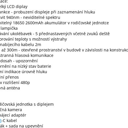
kace:
velký LCD diplay
unkce - probuzení displeje při zaznamenání hluku
ísvit 940nm - neviditelné spektru
nitelný 18650 2600mAh akumulátor v rodičovské jednotce
 lampička
ávání ukolébavek - 5 přednastavených včetně zvuků deště
orování teploty s možností výstrahy
 nabíjecího kabelu 2m
 až 300m - otevřené prostranství v budově v závislosti na konstruk
stranná hlasová komunikace
 dosah - upozornění
rnění na nízký stav baterie
lní indikace úrovně hluku
ální přenos
 v rozlišení 480p
pná anténa
dičovská jednotka s diplejem
očná kamera
pájecí adaptér
B
-C kabel
žák + sada na upevnění