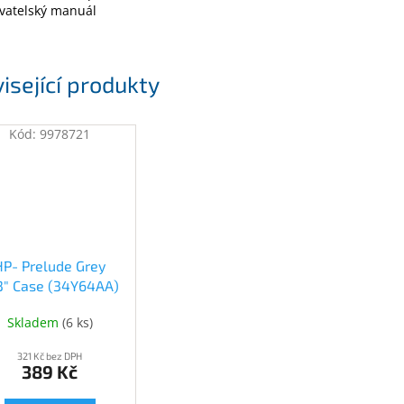
ivatelský manuál
isející produkty
Kód:
9978721
HP- Prelude Grey
.3" Case (34Y64AA)
(34Y64AA)
Skladem
(
6 ks
)
321 Kč bez DPH
389 Kč