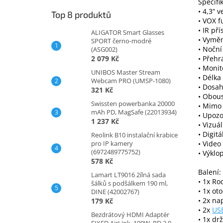
Specifi
• 4,3“ 
Top 8 produktů
• VOX f
• IR př
ALIGATOR Smart Glasses
• Vymě
SPORT černo-modré
• Noční
(ASG002)
2 079 Kč
• Přehr
• Monit
UNIBOS Master Stream
• Délka
Webcam PRO (UMSP-1080)
• Dosah
321 Kč
• Obou
Swissten powerbanka 20000
• Mimo
mAh PD, MagSafe (22013934)
• Upozo
1 237 Kč
• Vizuá
• Digit
Reolink B10 instalační krabice
pro IP kamery
• Video
(6972489775752)
• Výklo
578 Kč
Balení:
Lamart LT9016 2ílná sada
• 1x Ro
šálků s podšálkem 190 ml,
• 1x ot
DINE (42002767)
• 2x na
179 Kč
• 2x
US
Bezdrátový HDMI Adaptér
• 1x dr
FIXED AirLink, 100W, PD 3.0,