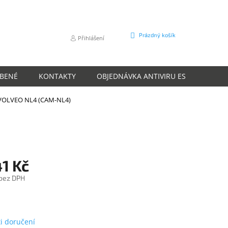
NÁKUPNÍ
Prázdný košík
Přihlášení
KOŠÍK
ÍBENÉ
KONTAKTY
OBJEDNÁVKA ANTIVIRU ESET
O N
VOLVEO NL4 (CAM-NL4)
1 Kč
 bez DPH
m
i doručení