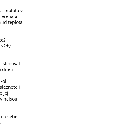
t teplotu v
iměřená a
kud teplota
což
t vždy
.
í sledovat
 dítěti
koli
aleznete i
e jej
ky nejsou
ě na sebe
a