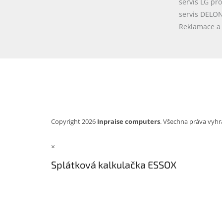
servis LG pr
servis DELO
Reklamace a 
Copyright 2026
Inpraise computers
. Všechna práva vyhr
×
Splátková kalkulačka ESSOX