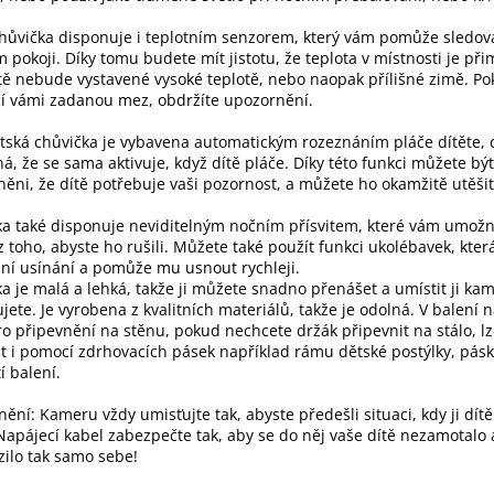
hůvička disponuje i teplotním senzorem, který vám pomůže sledova
 pokoji. Díky tomu budete mít jistotu, že teplota v místnosti je př
tě nebude vystavené vysoké teplotě, nebo naopak přílišné zimě. Po
í vámi zadanou mez, obdržíte upozornění.
tská chůvička je vybavena automatickým rozeznáním pláče dítěte, 
, že se sama aktivuje, když dítě pláče. Díky této funkci můžete bý
ěni, že dítě potřebuje vaši pozornost, a můžete ho okamžitě utěšit
a také disponuje neviditelným nočním přísvitem, které vám umožn
z toho, abyste ho rušili. Můžete také použít funkci ukolébavek, která
ní usínání a pomůže mu usnout rychleji.
a je malá a lehká, takže ji můžete snadno přenášet a umístit ji kam
jete. Je vyrobena z kvalitních materiálů, takže je odolná. V balení n
o připevnění na stěnu, pokud nechcete držák připevnit na stálo, lz
it i pomocí zdrhovacích pásek například rámu dětské postýlky, pás
í balení.
ění: Kameru vždy umisťujte tak, abyste předešli situaci, kdy ji dít
Napájecí kabel zabezpečte tak, aby se do něj vaše dítě nezamotalo 
ilo tak samo sebe!