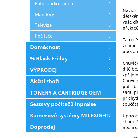
Foto, audio, video
Navíc c
Monitory
dětském
vaše dí
Televize
překroč
Počítače
Tato dě
znamená
Domácnost
upozorn
% Black Friday
Chůvičk
dítě be
VÝPRODEJ
zpříjem
Akční zboží
Chůvičk
potřebu
TONERY A CARTRIDGE OEM
sadu pr
přichyt
Sestavy počítačů Inpraise
součást
Kamerové systémy MILESIGHT
Upozorn
shodí. 
Doprodej
neohroz