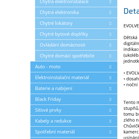
Chytrá elektroinstalace
Deta
Chytrá elektronika
Chytré lokátory
EVOLVE
Chytré bytové doplňky
Dětská 
digitál
Ovládání domácnosti
indikac
(ukoléb
Chytré domácí spotřebiče
jednotk
Auto - moto
• EVOL
Elektroinstalační materiál
• dosah
• noční
Baterie a nabíjení
Black Friday
Tento m
stupňů,
Síťové prvky
tomu bu
zlého n
Kabely a redukce
Chůvičk
Spotřební materiál
kamerce
usínání