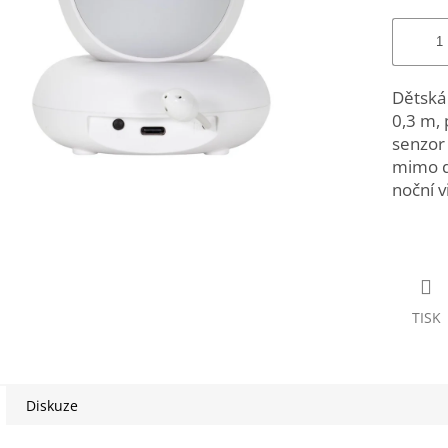
Dětská 
0,3 m, 
senzor 
mimo do
noční v
TISK
Diskuze