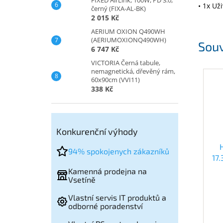
• 1x Už
černý (FIXA-AL-BK)
2 015 Kč
AERIUM OXION Q490WH
(AERIUMOXIONQ490WH)
Souv
6 747 Kč
VICTORIA Černá tabule,
nemagnetická, dřevěný rám,
60x90cm (VVI11)
338 Kč
Konkurenční výhody
94% spokojenych zákazníků
17
Kamenná prodejna na
Vsetíně
Vlastní servis IT produktů a
odborné poradenství