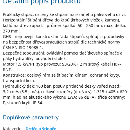
Detailní popis produktu
Praktický štípač, určený ke štípání nařezaného palivového dříví.
Elektronika
Horizontální štípání dřeva do krbů (krbových vložek, kamen),
kotlů na dřevo apod. - průměr špalků: 50 - 250 mm, max. délka:
Domácnost
370 mm.
GHS - nejnovější konstrukční řada štípačů, splňující požadavky
na bezpečnost dřevozpracujících strojů dle technické normy
%
ČSN EN ISO 19085-1.
Black
Bezpečné (obouruční) ovládání pomocí tlačítkového spínače a
Friday
páky hydrauliky; odváděcí stolek.
Motor 1,5 kW/P1 (typ provozu: S3/20%), 2 m síťový kabel H07-
RNF.
VÝPRODEJ
Konstrukce: ocelový rám se štípacím klínem, ochranné kryty,
transportní kola.
Akční
Hydraulický tlak: 160 bar, posuv přítlačné desky vpřed (vzad):
zboží
3,2 cm/s (5,5 cm/s), celkové rozměry (d x š x v): 1.315 x 405 x 620
mm, hladina akustického výkonu LWA: 86 dB (A), třída ochrany:
TONERY
F, stupeň krytí: IP 54.
A
CARTRIDGE
OEM
Doplňkové parametry
Sestavy
Kategorie
:
Drtiče a štípače
počítačů