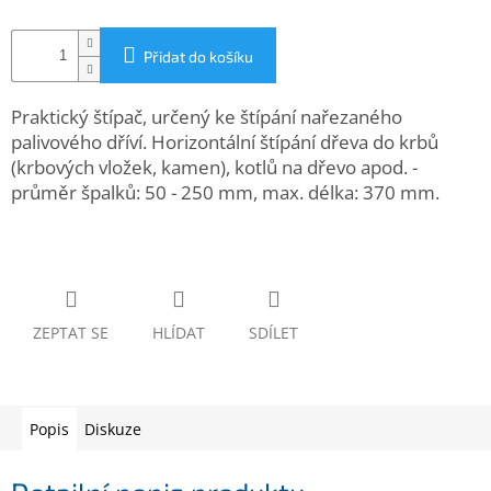
www.inpraise.cz
Gaming
Přidat do košíku
Telefony
Praktický štípač, určený ke štípání nařezaného
a
palivového dříví. Horizontální štípání dřeva do krbů
tablety
(krbových vložek, kamen), kotlů na dřevo apod. -
průměr špalků: 50 - 250 mm, max. délka: 370 mm.
Cyklo
a
sport
Dílna
a
zahrada
ZEPTAT SE
HLÍDAT
SDÍLET
Velké
spotřebiče
Popis
Diskuze
Počítače
a
notebooky