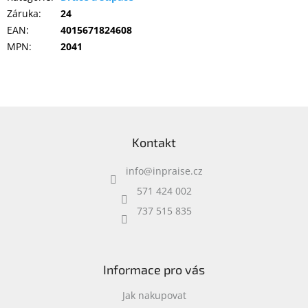
Inpraise
Záruka
:
24
EAN
:
4015671824608
Kamerové
systémy
MPN
:
2041
MILESIGHT
Doprodej
Z
Přihlášení
á
Kontakt
p
a
info
@
inpraise.cz
t
í
571 424 002
737 515 835
Informace pro vás
Jak nakupovat