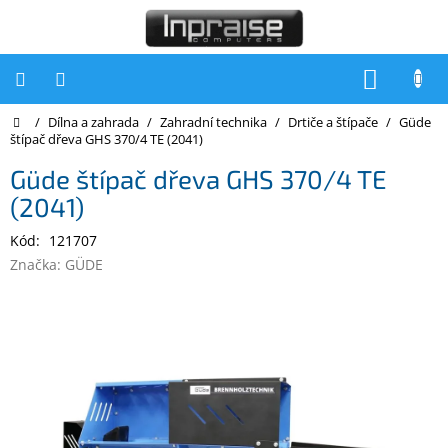
Přejít
na
obsah
NÁKUP
KOŠÍK
Domů
/
Dílna a zahrada
/
Zahradní technika
/
Drtiče a štípače
/
Güde
Počítače
štípač dřeva GHS 370/4 TE (2041)
Počítače
Güde štípač dřeva GHS 370/4 TE
Inpraise
(2041)
Notebooky
Kód:
121707
Tiskárny
Značka:
GÜDE
Monitory
Akce
a
slevy
Oblíbené
Kontakty