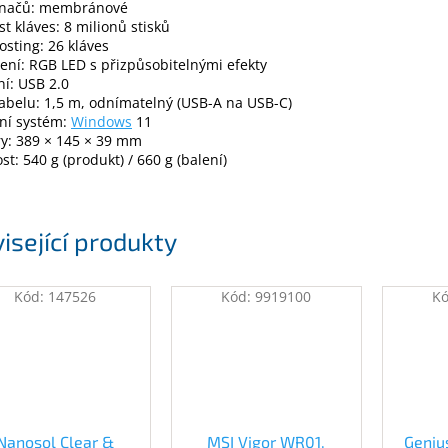
ínačů: membránové
st kláves: 8 milionů stisků
osting: 26 kláves
ení: RGB LED s přizpůsobitelnými efekty
í: USB 2.0
abelu: 1,5 m, odnímatelný (USB-A na USB-C)
ní systém:
Windows
11
y: 389 × 145 × 39 mm
t: 540 g (produkt) / 660 g (balení)
isející produkty
Kód:
147526
Kód:
9919100
K
Nanosol Clear &
MSI Vigor WR01,
Geniu