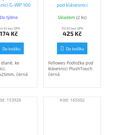
snici G-WP 100
pod klávesnici
250010400)
PlushTouch černá
Do týdne
Skladem
(
2 ks
)
(FELFERGWPADKEYBPTN)
44 Kč bez DPH
351 Kč bez DPH
174 Kč
425 Kč
Do košíku
Do košíku
dlaně, ke
Fellowes Podložka pod
ci,
klávesnici PlushTouch
x25mm, černá
černá
ód:
153926
Kód:
165502