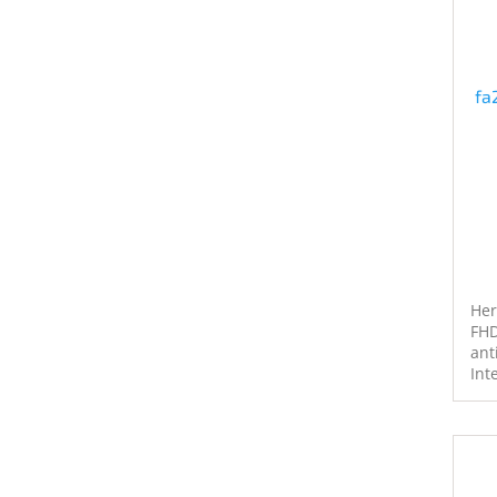
fa
Her
FHD
ant
Int
NVI
506
GDD
1 T
Hom