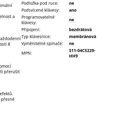
Podložka pod ruce
:
ne
timální
Podsvícené klávesy
:
ano
elnost a
Programovatelné
ne
klávesy
:
Připojení
:
bezdrátová
Typ klávesnice
:
membránová
o každodenní
Vyměnitelné spínače
:
ne
ostí 8
S11-04CS229-
MPN
:
HH9
pomocí
i přerušit
efektů.
u přesně