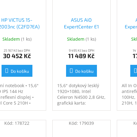
WW, Bac
FreeDo
HP VICTUS 15-
ASUS AiO
2003nc (C2FD7EA)
ExpertCenter E1
Expe
(C2FD7EA)
E1600WKAT-
P440V
Skladem
(
1 ks
)
Skladem
(
1 ks
)
Sk
MR4128M Black
Blac
(E1600WKAT-
B
25 167 Kč bez DPH
9 495 Kč bez DPH
14
MR4128M)
30 452 Kč
11 489 Kč
1
Do košíku
Do košíku
ní notebook • 15,6"
15,6" dotykový lesklý
All In 
 IPS 144 Hz
1920×1080, Intel
antiref
ireflexní displej •
Celeron N4500 2,8 GHz,
100Hz, 
el Core 5 210H •
grafická karta:
210H, 
DIA GeForce RTX
integrovaná Intel UHD
512GB S
0 Laptop GPU (8 GB
Graphics 16EU 65W,
karta: 
R7) • 24 GB RAM •
RAM 4GB, SSD 128GB,
Iris/In
Kód:
178722
Kód:
179039
K
B SSD • Windows 11
webkamera, USB-A,
120W, 
e • Wi-Fi 6,
USB-C, Wi-Fi 6,
Wi-Fi 6