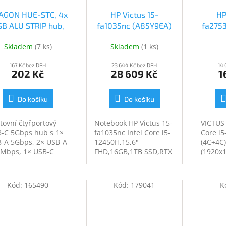
AGON HUE-STC, 4x
HP Victus 15-
HP
B ALU STRIP hub,
fa1035nc (A85Y9EA)
fa275
x USB-A 5Gbps, 2x
(A85Y9EA)
(
Skladem
(
7 ks
)
Skladem
(
1 ks
)
SB-A & 1x USB-C
480Mbps, kabel
167 Kč bez DPH
23 644 Kč bez DPH
14
SB-C 12cm (HUE-
202 Kč
28 609 Kč
1
STC)
Do košíku
Do košíku
tovní čtyřportový
Notebook HP Victus 15-
VICTUS 
-C 5Gbps hub s 1×
fa1035nc Intel Core i5-
Core i
-A 5Gbps, 2× USB-A
12450H,15,6"
(4C+4C)
Mbps, 1× USB-C
FHD,16GB,1TB SSD,RTX
(1920x1
Mbps. Kabel USB-C
4050,Windows 11
144Hz 3
cm.
Home,Blue,2R
DDR4 1
512GB 
Kód:
165490
Kód:
179041
K
Value, 
RTX 20
NON OD
Cass Wi