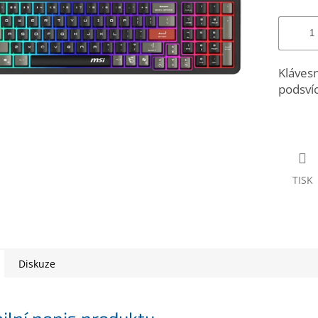
Kláves
podsví
TISK
Diskuze
ilní popis produktu