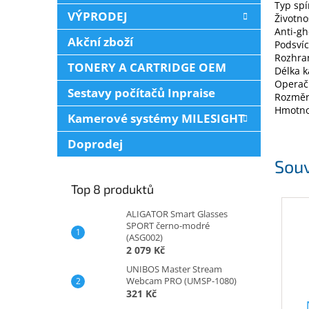
Typ sp
VÝPRODEJ
Životno
Anti-gh
Akční zboží
Podsvíc
Rozhran
TONERY A CARTRIDGE OEM
Délka k
Operač
Sestavy počítačů Inpraise
Rozměr
Hmotnos
Kamerové systémy MILESIGHT
Doprodej
Souv
Top 8 produktů
ALIGATOR Smart Glasses
SPORT černo-modré
(ASG002)
2 079 Kč
UNIBOS Master Stream
Webcam PRO (UMSP-1080)
321 Kč