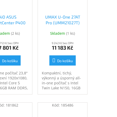
klit keyboard,
Windows 11 Home
s
AiO ASUS
UMAX U-One 27AT
rtCenter P400
Pro (UMM21027T)
AK-BPC516512
ladem
(
2 ks
)
Skladem
(
1 ks
)
k (P440VAK-
PC516512)
 712 Kč bez DPH
9 242 Kč bez DPH
7 801 Kč
11 183 Kč
Do košíku
Do košíku
One počítač 23,8"
Kompaktní, tichý,
lexní 1920x1080,
výkonný a úsporný all-
Intel Core 5
in-one počítač s Intel
16GB RAM DDR5,
Twin Lake N150, 16GB
SD, grafická
RAM, 512GB SSD a
integrovaná Intel
Windows 11 Pro
tel UHD Graphics
ód:
181862
Kód:
185486
USB-A, USB-C,
E, Bluetooth, bez