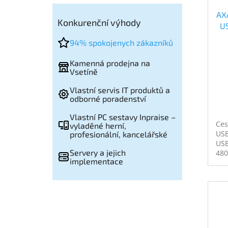
AX
Konkurenční výhody
US
1
94% spokojenych zákazníků
U
Kamenná prodejna na
U
Vsetíně
Vlastní servis IT produktů a
odborné poradenství
Vlastní PC sestavy Inpraise –
Ces
vyladěné herní,
USB
profesionální, kancelářské
USB
Servery a jejich
480
implementace
480
12 