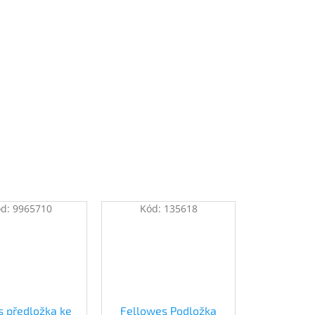
ód:
9965710
Kód:
135618
s předložka ke
Fellowes Podložka