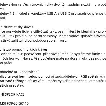
telný sklon ve třech úrovních díky dvojitým zadním nožkám pro op
mii
elný 1,5m kabel s konektory USB-A a USB-C pro snadnou přenosit
ání
a citlivé stisky kláves
ice poskytuje tichý a citlivý zážitek z psaní, který je ideální jak pr
ivitu, tak pro dlouhé herní sessiony. Membránové spínače s životn
 stisků zajišťují dlouhodobou spolehlivost.
přístup pomocí horkých kláves
 ovládejte RGB podsvícení, přehrávání médií a systémové funkce 
ných horkých kláves. Vše potřebné máte na dosah ruky bez nutnost
o práci.
obitelné RGB podsvícení
lizujte svůj herní setup pomocí přizpůsobitelných RGB světelných 
arevné režimy a efekty vám umožní vytvořit jedinečnou atmosfér
ašich představ.
NÍ SPECIFIKACE
 MSI FORGE GK110