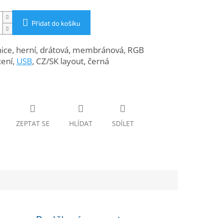
Přidat do košíku
nice, herní, drátová, membránová, RGB
cení,
USB
, CZ/SK layout, černá
ZEPTAT SE
HLÍDAT
SDÍLET