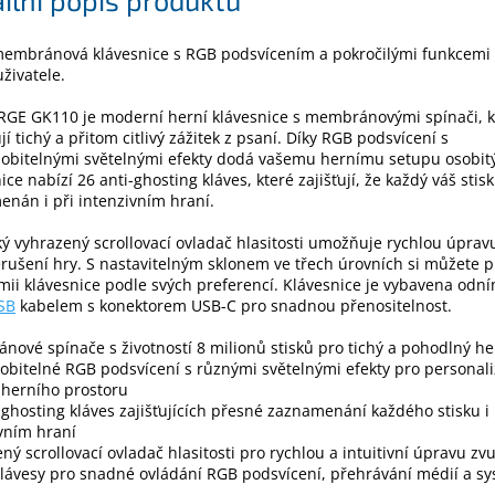
embránová klávesnice s RGB podsvícením a pokročilými funkcemi 
živatele.
RGE GK110 je moderní herní klávesnice s membránovými spínači, k
jí tichý a přitom citlivý zážitek z psaní. Díky RGB podsvícení s
obitelnými světelnými efekty dodá vašemu hernímu setupu osobitý
ice nabízí 26 anti-ghosting kláves, které zajišťují, že každý váš stis
nán i při intenzivním hraní.
ký vyhrazený scrollovací ovladač hlasitosti umožňuje rychlou úprav
rušení hry. S nastavitelným sklonem ve třech úrovních si můžete p
ii klávesnice podle svých preferencí. Klávesnice je vybavena odn
SB
kabelem s konektorem USB-C pro snadnou přenositelnost.
ové spínače s životností 8 milionů stisků pro tichý a pohodlný her
obitelné RGB podsvícení s různými světelnými efekty pro personali
 herního prostoru
-ghosting kláves zajišťujících přesné zaznamenání každého stisku i 
vním hraní
ný scrollovací ovladač hlasitosti pro rychlou a intuitivní úpravu zv
lávesy pro snadné ovládání RGB podsvícení, přehrávání médií a s