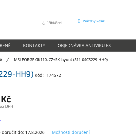
NÁKUPNÍ
Prázdný košík
Přihlášení
KOŠÍK
ÍBENÉ
KONTAKTY
OBJEDNÁVKA ANTIVIRU ESET
O N
é
MSI FORGE GK110, CZ+SK layout (S11-04CS229-HH9)
S229-HH9)
Kód:
174572
 Kč
bez DPH
e
doručit do:
17.8.2026
Možnosti doručení