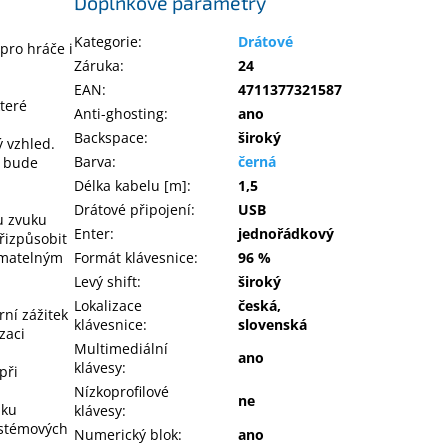
Doplňkové parametry
Kategorie
:
Drátové
pro hráče i
Záruka
:
24
EAN
:
4711377321587
teré
Anti-ghosting
:
ano
Backspace
:
široký
 vzhled.
Barva
:
černá
k bude
Délka kabelu [m]
:
1,5
Drátové připojení
:
USB
u zvuku
Enter
:
jednořádkový
řizpůsobit
ímatelným
Formát klávesnice
:
96 %
Levý shift
:
široký
Lokalizace
česká,
ní zážitek
klávesnice
:
slovenská
zaci
Multimediální
ano
klávesy
:
při
Nízkoprofilové
ne
uku
klávesy
:
ystémových
Numerický blok
:
ano