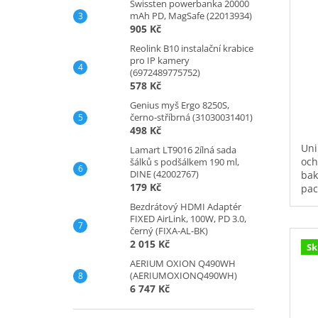
Swissten powerbanka 20000
mAh PD, MagSafe (22013934)
(
905 Kč
Reolink B10 instalační krabice
pro IP kamery
(6972489775752)
578 Kč
Genius myš Ergo 8250S,
černo-stříbrná (31030031401)
498 Kč
Uni
Lamart LT9016 2ílná sada
och
šálků s podšálkem 190 ml,
DINE (42002767)
bakt
179 Kč
pac
od 
Bezdrátový HDMI Adaptér
kou
FIXED AirLink, 100W, PD 3.0,
int
černý (FIXA-AL-BK)
ant
2 015 Kč
Sk
roz
AERIUM OXION Q490WH
plo
(AERIUMOXIONQ490WH)
6 747 Kč