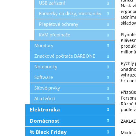
USB zařízení
Nastavi
ergono
Rámečky na disky, mechaniky
Odnímat
skladov
Přepěťové ochrany
KVM přepínače
Plynulé 
Klávesn
Monitory
produkt
milionů
Značkové počítače BARBONE
Rychlý 
Notebooky
Snadno
vyhraze
Software
hru neb
Síťové prvky
Přizpůs
Persona
AI a tvůrci
Různé b
Elektronika
podle v
Domácnost
ZÁKLAD
% Black Friday
Model: