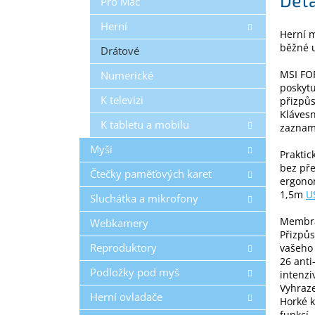
Pro Mac
Herní
Herní m
běžné u
Drátové
MSI FO
Numerické
poskytu
K televizi
přizpůs
Klávesn
K tabletu a mobilu
zazname
Myši
Praktic
bez pře
Čtečky paměťových karet
ergonom
1,5m
U
Sluchátka a mikrofony
Membrán
Webkamery
Přizpůs
Reproduktory
vašeho
26 anti
Podložky pod myš
intenzi
Vyhraze
Herní ovladače
Horké k
funkcí