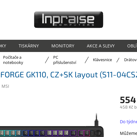
OKY
TISKÁRNY
MONITORY
AKCE A SLEVY
OBL
Počítače a
PC
ů
Klávesnice
Drátov
notebooky
příslušenství
 FORGE GK110, CZ+SK layout (S11-04C
:
MSI
554
458 Kč 
Měrná
cena:
Do týdn
Můžeme 