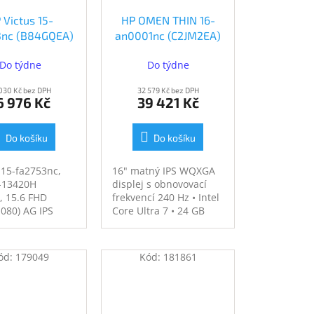
 Victus 15-
HP OMEN THIN 16-
3nc (B84GQEA)
an0001nc (C2JM2EA)
B84GQEA)
(C2JM2EA#BCM)
Do týdne
Do týdne
 030 Kč bez DPH
32 579 Kč bez DPH
6 976 Kč
39 421 Kč
Do košíku
Do košíku
15-fa2753nc,
16" matný IPS WQXGA
5-13420H
displej s obnovovací
, 15.6 FHD
frekvencí 240 Hz • Intel
080) AG IPS
Core Ultra 7 • 24 GB
00 nits, 16GB
DDR5 RAM • 1 TB SSD •
DM 3200, SSD
Grafika NVIDIA GeForce
PCIe Gen4
RTX 5060 • Podsvícená
ód:
179049
Kód:
181861
NVIDIA GeForce
RGB klávesnice • FHD IR
50 4GB VRAM,
webkamera • WiFi 6E a
D, Realtek
Bluetooth 5.3 •
-Fi 6 + BT 5.4
Hmotnost 2,42 kg •