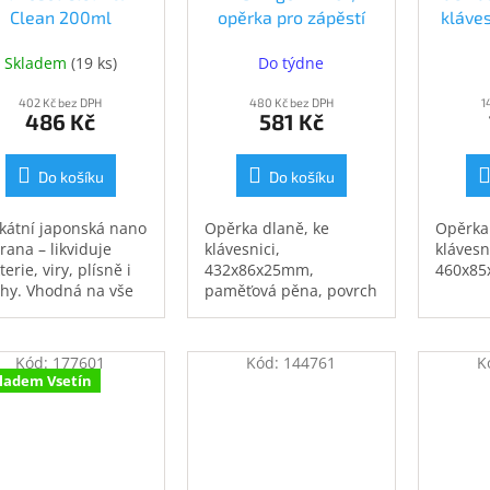
Clean 200ml
opěrka pro zápěstí
kláve
4582554220074)
(OJ0-XXXXXX1-000)
(31
Skladem
(
19 ks
)
Do týdne
402 Kč bez DPH
480 Kč bez DPH
1
486 Kč
581 Kč
Do košíku
Do košíku
kátní japonská nano
Opěrka dlaně, ke
Opěrka 
rana – likviduje
klávesnici,
klávesni
erie, viry, plísně i
432x86x25mm,
460x85
hy. Vhodná na vše
paměťová pěna, povrch
elektroniky po
Lycra, černá
pelny, kuchyně či
eriér auta. 200ml
Kód:
177601
Kód:
144761
K
igravitační
ladem Vsetín
prašovač. Ošetří
chu až 40 m2.