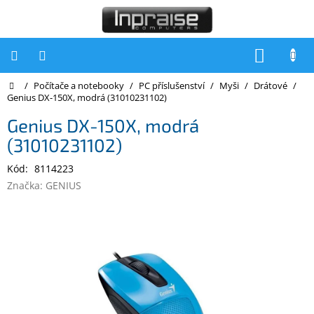
Přejít
na
obsah
NÁKUP
KOŠÍK
Domů
/
Počítače a notebooky
/
PC příslušenství
/
Myši
/
Drátové
/
Počítače
Genius DX-150X, modrá (31010231102)
Počítače
Genius DX-150X, modrá
Inpraise
(31010231102)
Notebooky
Kód:
8114223
Tiskárny
Značka:
GENIUS
Monitory
Akce
a
slevy
Oblíbené
Kontakty