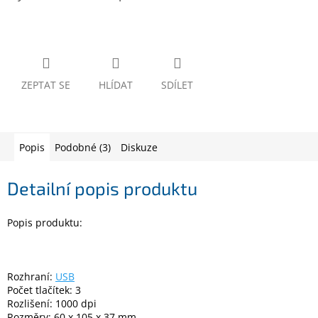
www.inpraise.cz
Gaming
Telefony
a
ZEPTAT SE
HLÍDAT
SDÍLET
tablety
Cyklo
a
Popis
Podobné (3)
Diskuze
sport
Detailní popis produktu
Dílna
a
zahrada
Popis produktu:
Velké
spotřebiče
Rozhraní:
USB
Počet tlačítek: 3
Počítače
Rozlišení: 1000 dpi
a
notebooky
Rozměry: 60 x 105 x 37 mm