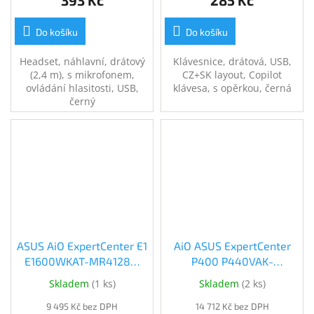
393 Kč
285 Kč
Do košíku
Do košíku
Headset, náhlavní, drátový
Klávesnice, drátová, USB,
(2,4 m), s mikrofonem,
CZ+SK layout, Copilot
ovládání hlasitosti, USB,
klávesa, s opěrkou, černá
černý
ASUS AiO ExpertCenter E1
AiO ASUS ExpertCenter
E1600WKAT-MR4128M
P400 P440VAK-
Black (E1600WKAT-
BPC516512 Black
Skladem
(
1 ks
)
Skladem
(
2 ks
)
MR4128M)
(P440VAK-BPC516512)
9 495 Kč bez DPH
14 712 Kč bez DPH