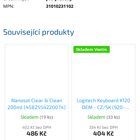
Inpraise
MPN
:
31010231102
Kamerové
systémy
MILESIGHT
Související produkty
Doprodej
Skladem Vsetín
Přihlášení
Nanosol Clear & Clean
Logitech Keyboard K120
200ml (4582554220074)
OEM - CZ/SK (920-
002641)
Skladem
(
19 ks
)
Skladem
(
33 ks
)
402 Kč bez DPH
334 Kč bez DPH
486 Kč
404 Kč