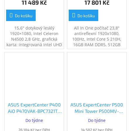
11 489 Kč
17 801 Kč
Do košíku
Do košíku
15,6" dotykový lesklý
All In One počítač 23,8"
1920×1080, Intel Celeron
antireflexní 1920x1080,
N4500 2,8 GHz, grafická
100Hz, Intel Core 5 210H,
karta: integrovaná Intel UHD
16GB RAM DDR5, 512GB
Graphics 16EU 65W, RAM
SSD, grafická karta:
4GB, SSD 128GB,
integrovaná Intel Iris/Intel
webkamera, USB-A, USB-C,
UHD Graphics 120W, USB-A,
Wi-Fi 6, Bluetooth, bez OS,
USB-C, Wi-Fi 6E, Bluetooth,
hmotnost cca 2,24kg
bez operačního systému,
hmotnost cca 6,9kg
ASUS ExpertCenter P400
ASUS ExpertCenter P500
AiO P470VAK-BPC7321TX
Mini Tower P500MV-
Black (P470VAK-
C5210H16512X Gray
Do týdne
Do týdne
BPC7321TX)
(P500MV-C5210H16512X)
26 184 Kč bez DPH
14 582 Kč bez DPH