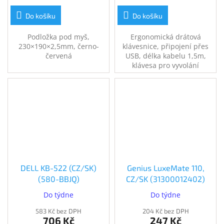
Do košíku
Do košíku
Podložka pod myš,
Ergonomická drátová
230×190×2,5mm, černo-
klávesnice, připojení přes
červená
USB, délka kabelu 1,5m,
klávesa pro vyvolání
Microsoft Copilot AI, české
rozložení kláves, černá.
DELL KB-522 (CZ/SK)
Genius LuxeMate 110,
(580-BBJQ)
CZ/SK (31300012402)
Do týdne
Do týdne
583 Kč bez DPH
204 Kč bez DPH
706 Kč
247 Kč