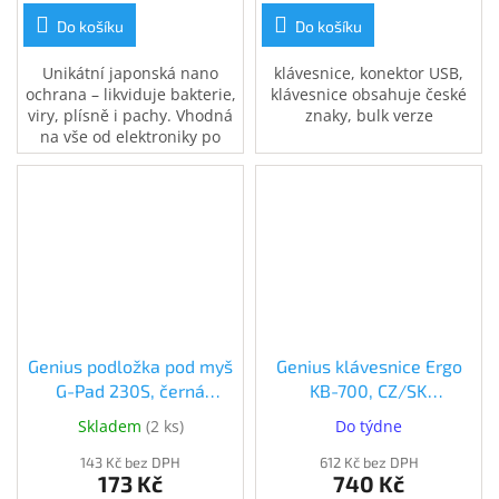
Do košíku
Do košíku
Unikátní japonská nano
klávesnice, konektor USB,
ochrana – likviduje bakterie,
klávesnice obsahuje české
viry, plísně i pachy. Vhodná
znaky, bulk verze
na vše od elektroniky po
koupelny, kuchyně či
interiér auta. 200ml
antigravitační rozprašovač.
Ošetří plochu až 40 m2.
Genius podložka pod myš
Genius klávesnice Ergo
G-Pad 230S, černá
KB-700, CZ/SK
(31250019400)
(31310053403)
Skladem
(
2 ks
)
Do týdne
143 Kč bez DPH
612 Kč bez DPH
173 Kč
740 Kč