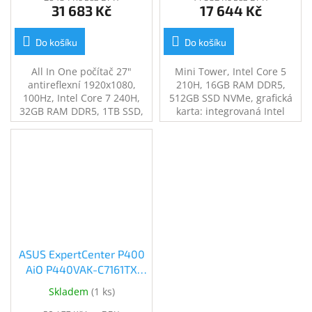
31 683 Kč
17 644 Kč
Do košíku
Do košíku
All In One počítač 27"
Mini Tower, Intel Core 5
antireflexní 1920x1080,
210H, 16GB RAM DDR5,
100Hz, Intel Core 7 240H,
512GB SSD NVMe, grafická
32GB RAM DDR5, 1TB SSD,
karta: integrovaná Intel
grafická karta: integrovaná
Iris/Intel UHD Graphics
Intel Iris/Intel UHD Graphics
330W, USB-A, USB-C, Wi-Fi 6,
120W, Wi-Fi 6E, Bluetooth,
Bluetooth, hmotnost 6kg,
operační systém Windows
operační systém Windows
11 Pro, hmotnost cca 9kg
11 Pro, klávesnice, myš
ASUS ExpertCenter P400
AiO P440VAK-C7161TX
Black (P470VAK-C7161TX)
Skladem
(
1 ks
)