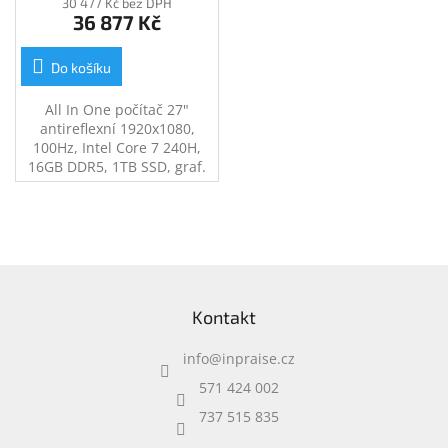
30 477 Kč bez DPH
36 877 Kč
Do košíku
All In One počítač 27"
antireflexní 1920x1080,
100Hz, Intel Core 7 240H,
16GB DDR5, 1TB SSD, graf.
karta Intel Arc/Intel
Graphics, výškově
nastavitelný, VESA, Wi-Fi 6E,
Bluetooth 5.4, Windows 11
Pro, hmotnost cca 6,9kg.
Z
á
Kontakt
p
a
info
@
inpraise.cz
t
í
571 424 002
737 515 835