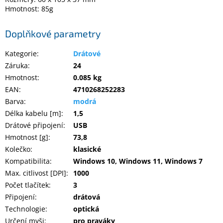
Hmotnost: 85g
Elektronika
Doplňkové parametry
Domácnost
Kategorie
:
Drátové
Záruka
:
24
Hmotnost
:
0.085 kg
%
Black
EAN
:
4710268252283
Friday
Barva
:
modrá
Délka kabelu [m]
:
1,5
VÝPRODEJ
Drátové připojení
:
USB
Hmotnost [g]
:
73,8
Akční
Kolečko
:
klasické
zboží
Kompatibilita
:
Windows 10, Windows 11, Windows 7
Max. citlivost [DPI]
:
1000
TONERY
A
Počet tlačítek
:
3
CARTRIDGE
OEM
Připojení
:
drátová
Technologie
:
optická
Sestavy
Určení myši
:
pro praváky
počítačů