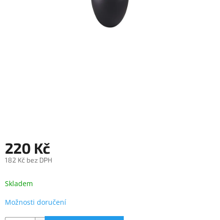
objednávka
antiviru
ESET
O
nás
Realizované
projekty
Obchodní
podmínky
Autorizované
servisy
220 Kč
Rozšíření
182 Kč bez DPH
záruk
a
Měrná
pojištění
cena:
Skladem
Splátky
Možnosti doručení
ESSOX