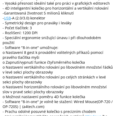
- Vysoká přesnost ideální také pro práci v grafických editorech
- 4D inteligentní kolečko pro horizontální a vertikální rolování
-Garantovaná životnost 5 milionů kliknutí
Elektronika
-
USB
-A (2.0/3.0) konektor
- Symetrický design pro praváky i leváky
Domácnost
- Počet tlačítek: 3
- Rozlišení: 1200 DPI
- Speciální ergonomie snižující únavu i při dlouhodobém
%
použití
Black
- Software "8-in-one" umožnuje:
Friday
o Nastavení 8 gest k provádění volitelných příkazů pomocí
pravého tlačítka myši
o Zapnutí/vypnutí funkce čtyřsměrného kolečka
VÝPRODEJ
o Nastavení vertikálního rolování po libovolném množství řádků
v levé sekci plochy obrazovky
Akční
o Nastavení vertikálního rolování po celých stránkách v levé
zboží
sekci plochy obrazovky
o Nastavení horizontálního rolování po libovolném množství
TONERY
slov v pravé sekci plochy obrazovky
A
o Možnost nastavení poměru 4D funkce kolečka
CARTRIDGE
OEM
- Software "8-in-one" je volně ke stažení: Wired Mouse(OP-720 /
OP-720S) | (a4tech.com)
- Prachu odolné posuvné kolečko s precizním chodem
Sestavy
počítačů