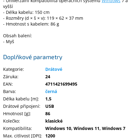
- Univerzální kompatibilita operačních systémů
Windows
7 a
Inpraise
vyšší
- Délka kabelu: 150 cm
Kamerové
- Rozměry (d × š × v): 119 × 62 × 37 mm
systémy
- Hmotnost s kabelem: 86 g
MILESIGHT
Obsah balení:
Doprodej
- Myš
Přihlášení
Doplňkové parametry
Kategorie
:
Drátové
Záruka
:
24
EAN
:
4711421699495
Barva
:
černá
Délka kabelu [m]
:
1,5
Drátové připojení
:
USB
Hmotnost [g]
:
86
Kolečko
:
klasické
Kompatibilita
:
Windows 10, Windows 11, Windows 7
Max. citlivost [DPI]
:
1200