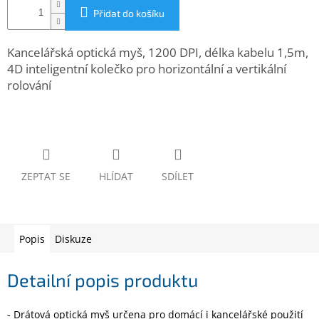
www.inpraise.cz
Přidat do košíku
Gaming
Kancelářská optická myš, 1200 DPI, délka kabelu 1,5m,
4D inteligentní kolečko pro horizontální a vertikální
Telefony
rolování
a
tablety
Cyklo
a
sport
ZEPTAT SE
HLÍDAT
SDÍLET
Dílna
a
zahrada
Popis
Diskuze
Velké
spotřebiče
Detailní popis produktu
Počítače
a
- Drátová optická myš určena pro domácí i kancelářské použití
notebooky