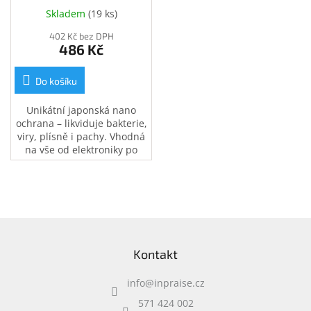
Skladem
(
19 ks
)
402 Kč bez DPH
486 Kč
Do košíku
Unikátní japonská nano
ochrana – likviduje bakterie,
viry, plísně i pachy. Vhodná
na vše od elektroniky po
koupelny, kuchyně či
interiér auta. 200ml
antigravitační rozprašovač.
Ošetří plochu až 40 m2.
Z
á
Kontakt
p
a
info
@
inpraise.cz
t
í
571 424 002