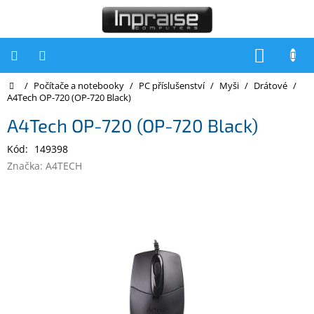
Přejít
na
obsah
NÁKUP
KOŠÍK
Domů
/
Počítače a notebooky
/
PC příslušenství
/
Myši
/
Drátové
/
Počítače
A4Tech OP-720 (OP-720 Black)
Počítače
A4Tech OP-720 (OP-720 Black)
Inpraise
Kód:
149398
Notebooky
Značka:
A4TECH
Tiskárny
Monitory
Akce
a
slevy
Oblíbené
Kontakty