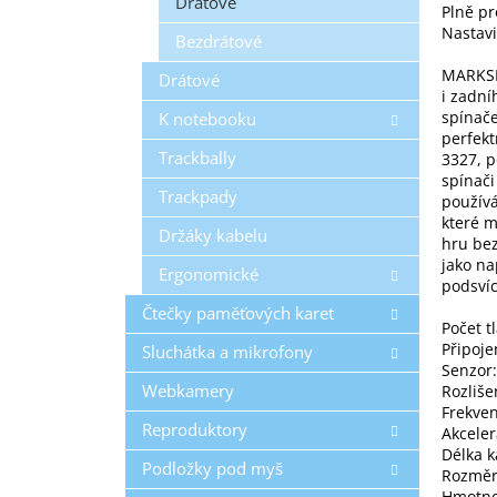
Drátové
Plně p
Nastavi
Bezdrátové
MARKSM
Drátové
i zadní
spínače
K notebooku
perfekt
Trackbally
3327, p
spínači
Trackpady
používá
které m
Držáky kabelu
hru bez
jako na
Ergonomické
podsvíc
Čtečky paměťových karet
Počet tl
Připoje
Sluchátka a mikrofony
Senzor:
Webkamery
Rozliše
Frekve
Reproduktory
Akceler
Délka k
Podložky pod myš
Rozměry
Hmotnos