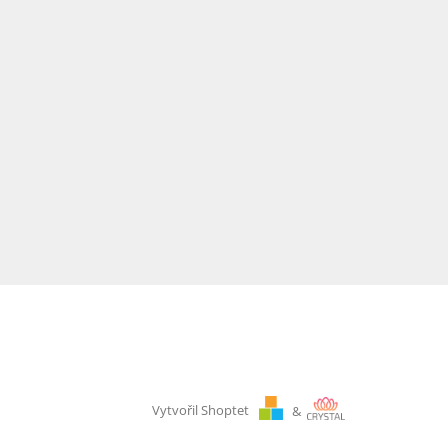
Vytvořil Shoptet
&