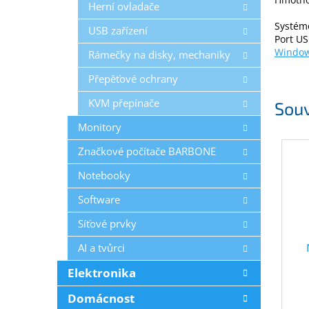
Herní ovladače
Systém
USB zařízení
Port U
Windo
Rámečky na disky, mechaniky
Přepěťové ochrany
KVM přepínače
Souv
Monitory
Značkové počítače BARBONE
Notebooky
Software
Síťové prvky
AI a tvůrci
Elektronika
(
Domácnost