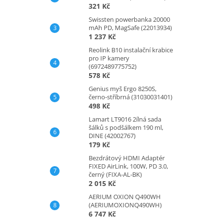
321 Kč
Swissten powerbanka 20000
mAh PD, MagSafe (22013934)
1 237 Kč
Reolink B10 instalační krabice
pro IP kamery
(6972489775752)
578 Kč
Genius myš Ergo 8250S,
černo-stříbrná (31030031401)
498 Kč
Lamart LT9016 2ílná sada
šálků s podšálkem 190 ml,
DINE (42002767)
179 Kč
Bezdrátový HDMI Adaptér
FIXED AirLink, 100W, PD 3.0,
černý (FIXA-AL-BK)
2 015 Kč
AERIUM OXION Q490WH
(AERIUMOXIONQ490WH)
6 747 Kč