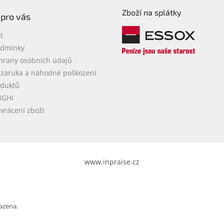
Zboží na splátky
 pro vás
t
odmínky
hrany osobních údajů
 záruka a náhodné poškození
oduktů
NGHI
vrácení zboží
www.inpraise.cz
azena.