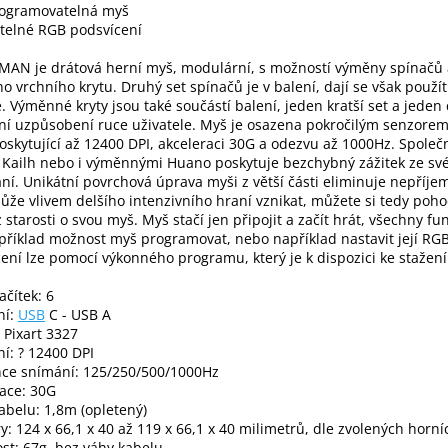
rogramovatelná myš
telné RGB podsvícení
AN je drátová herní myš, modulární, s možností výměny spínačů 
ho vrchního krytu. Druhý set spínačů je v balení, dají se však použít
. Výměnné kryty jsou také součástí balení, jeden kratší set a jeden 
ní uzpůsobení ruce uživatele. Myš je osazena pokročilým senzorem
oskytující až 12400 DPI, akceleraci 30G a odezvu až 1000Hz. Společ
 Kailh nebo i výměnnými Huano poskytuje bezchybný zážitek ze sv
ní. Unikátní povrchová úprava myši z větší části eliminuje nepříje
ůže vlivem delšího intenzivního hraní vznikat, můžete si tedy poho
 starosti o svou myš. Myš stačí jen připojit a začít hrát, všechny f
příklad možnost myš programovat, nebo například nastavit její RG
ení lze pomocí výkonného programu, který je k dispozici ke stažení
ačítek: 6
ní:
USB
C - USB A
 Pixart 3327
ní: ? 12400 DPI
nce snímání: 125/250/500/1000Hz
ace: 30G
abelu: 1,8m (opletený)
: 124 x 66,1 x 40 až 119 x 66,1 x 40 milimetrů, dle zvolených horní
t: 67g, bez váhy kabelu