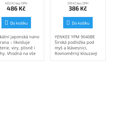
402 Kč bez DPH
319 Kč bez DPH
486 Kč
386 Kč
Do košíku
Do košíku
kátní japonská nano
YENKEE YPM 9040BE
rana – likviduje
Široká podložka pod
erie, viry, plísně i
myš a klávesnici,
hy. Vhodná na vše
Rovnoměrný klouzavý
elektroniky po
pohyb myši, Vysoce
pelny, kuchyně či
přilnavá neklouzavá
eriér auta. 200ml
pryžová základna
igravitační
prašovač. Ošetří
chu až 40 m2.