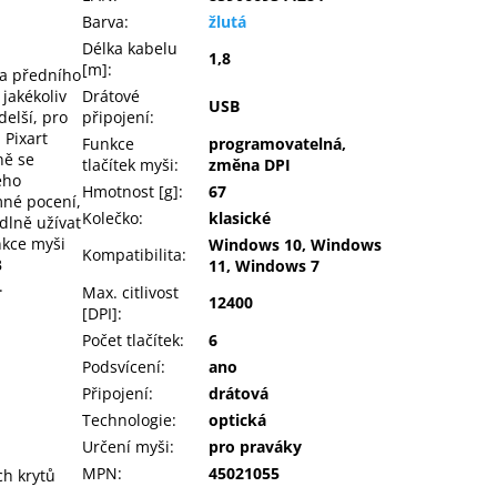
Barva
:
žlutá
Délka kabelu
1,8
[m]
:
a předního
Drátové
 jakékoliv
USB
připojení
:
delší, pro
 Pixart
Funkce
programovatelná,
ně se
tlačítek myši
:
změna DPI
ého
Hmotnost [g]
:
67
mné pocení,
Kolečko
:
klasické
dlně užívat
unkce myši
Windows 10, Windows
Kompatibilita
:
B
11, Windows 7
.
Max. citlivost
12400
[DPI]
:
Počet tlačítek
:
6
Podsvícení
:
ano
Připojení
:
drátová
Technologie
:
optická
Určení myši
:
pro praváky
MPN
:
45021055
ch krytů