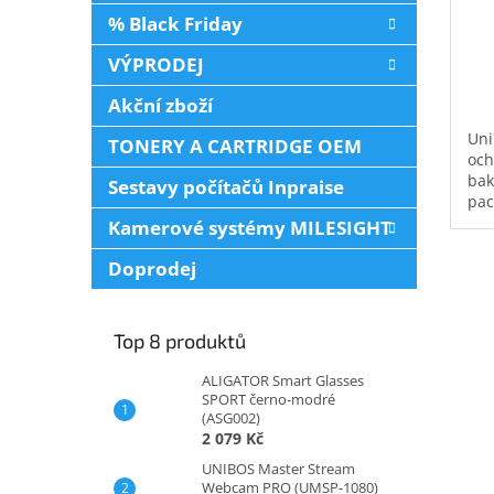
% Black Friday
VÝPRODEJ
Akční zboží
Uni
TONERY A CARTRIDGE OEM
och
bakt
Sestavy počítačů Inpraise
pac
od 
Kamerové systémy MILESIGHT
kou
int
Doprodej
ant
roz
plo
Top 8 produktů
ALIGATOR Smart Glasses
SPORT černo-modré
(ASG002)
2 079 Kč
UNIBOS Master Stream
Webcam PRO (UMSP-1080)