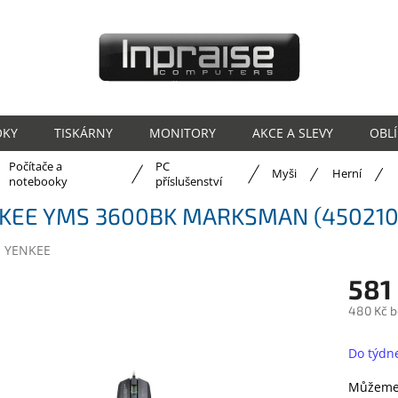
OKY
TISKÁRNY
MONITORY
AKCE A SLEVY
OBL
Počítače a
PC
ů
Myši
Herní
notebooky
příslušenství
KEE YMS 3600BK MARKSMAN (450210
:
YENKEE
581
480 Kč 
Měrná
cena:
Do týdn
Můžeme 