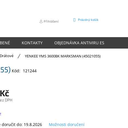
NÁKUPNÍ
Prázdný košík
Přihlášení
KOŠÍK
ÍBENÉ
KONTAKTY
OBJEDNÁVKA ANTIVIRU ESET
O N
Drátové
YENKEE YMS 3600BK MARKSMAN (45021055)
55)
Kód:
121244
 Kč
bez DPH
e
doručit do:
19.8.2026
Možnosti doručení