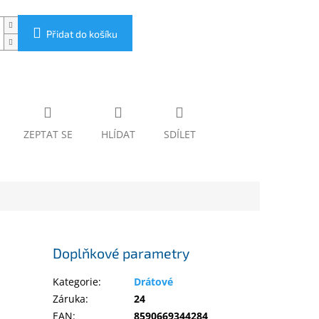
Přidat do košíku
ZEPTAT SE
HLÍDAT
SDÍLET
Doplňkové parametry
Kategorie
:
Drátové
Záruka
:
24
EAN
:
8590669344284