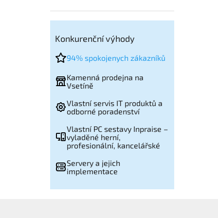
Konkurenční výhody
94% spokojenych zákazníků
Kamenná prodejna na
Vsetíně
Vlastní servis IT produktů a
odborné poradenství
Vlastní PC sestavy Inpraise –
vyladěné herní,
profesionální, kancelářské
Servery a jejich
implementace
Z
á