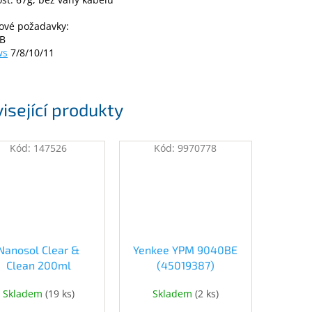
ové požadavky:
SB
ws
7/8/10/11
isející produkty
Kód:
147526
Kód:
9970778
Nanosol Clear &
Yenkee YPM 9040BE
Clean 200ml
(45019387)
4582554220074)
Skladem
(
19 ks
)
Skladem
(
2 ks
)