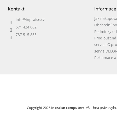
p
Kontakt
Informace
a
t
Jak nakupova
info
@
inpraise.cz
í
Obchodní p
571 424 002
Podmínky oc
737 515 835
Prodloužená
servis LG pr
servis DELO
Reklamace a 
Copyright 2026
Inpraise computers
. Všechna práva vyhr