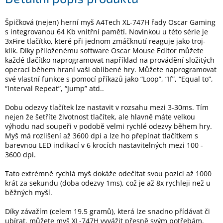
Špičková (nejen) herní myš A4Tech XL-747H řady Oscar Gaming
Elektronika
s integrovanou 64 Kb vnitřní pamětí. Novinkou u této série je
3xFire tlačítko, které při jednom zmáčknutí reaguje jako troj-
klik. Díky přiloženému software Oscar Mouse Editor můžete
Domácnost
každé tlačítko naprogramovat například na provádění složitých
operací během hraní vaši oblíbené hry. Můžete naprogramovat
své vlastní funkce s pomocí příkazů jako “Loop”, “If”, “Equal to”,
%
Black
“Interval Repeat”, “Jump” atd..
Friday
Dobu odezvy tlačítek lze nastavit v rozsahu mezi 3-30ms. Tím
nejen že šetříte životnost tlačítek, ale hlavně máte velkou
VÝPRODEJ
výhodu nad soupeři v podobě velmi rychlé odezvy během hry.
Myš má rozlišení až 3600 dpi a lze ho přepínat tlačítkem s
barevnou LED indikací v 6 krocích nastavitelných mezi 100 -
Akční
zboží
3600 dpi.
Tato extrémně rychlá myš dokáže odečítat svou pozici až 1000
TONERY
A
krát za sekundu (doba odezvy 1ms), což je až 8x rychleji než u
CARTRIDGE
běžných myší.
OEM
Díky závažím (celem 19.5 gramů), která lze snadno přídávat či
Sestavy
ubírat, můžete myš XL-747H vyvážit přesně svým potřebám.
počítačů