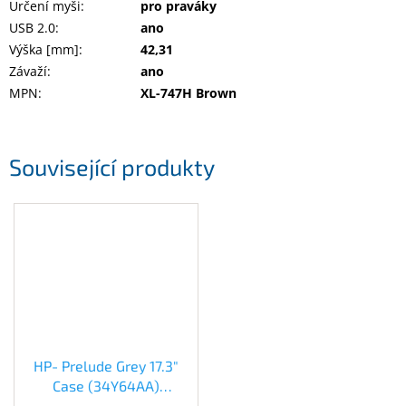
Určení myši
:
pro praváky
USB 2.0
:
ano
Výška [mm]
:
42,31
Závaží
:
ano
MPN
:
XL-747H Brown
Související produkty
HP- Prelude Grey 17.3"
Case (34Y64AA)
(34Y64AA)