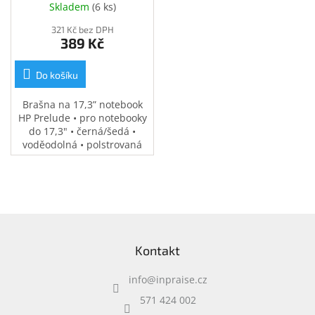
Skladem
(
6 ks
)
321 Kč bez DPH
389 Kč
Do košíku
Brašna na 17,3” notebook
HP Prelude • pro notebooky
do 17,3" • černá/šedá •
voděodolná • polstrovaná
přihrádka na notebook •
speciální kapsy na
příslušenství • 0,37 kg
Z
á
Kontakt
p
a
info
@
inpraise.cz
t
í
571 424 002