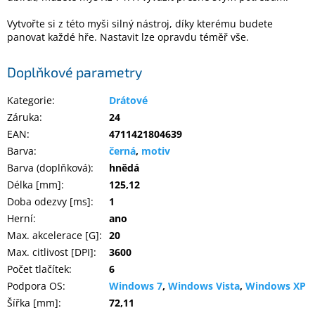
Inpraise
Vytvořte si z této myši silný nástroj, díky kterému budete
Kamerové
panovat každé hře. Nastavit lze opravdu téměř vše.
systémy
MILESIGHT
Doplňkové parametry
Doprodej
Kategorie
:
Drátové
Záruka
:
24
Přihlášení
EAN
:
4711421804639
Barva
:
černá
,
motiv
Barva (doplňková)
:
hnědá
Délka [mm]
:
125,12
Doba odezvy [ms]
:
1
Herní
:
ano
Max. akcelerace [G]
:
20
Max. citlivost [DPI]
:
3600
Počet tlačítek
:
6
Podpora OS
:
Windows 7
,
Windows Vista
,
Windows XP
Šířka [mm]
:
72,11