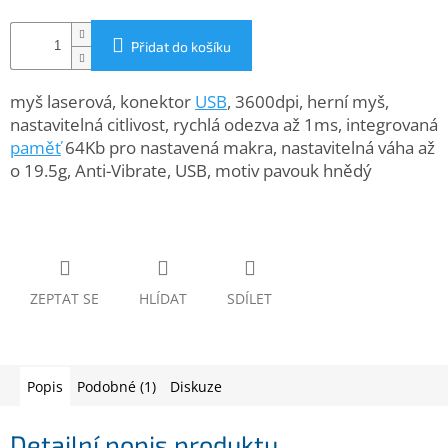
www.inpraise.cz
Přidat do košíku
Gaming
myš laserová, konektor
USB
, 3600dpi, herní myš,
Telefony
a
nastavitelná citlivost, rychlá odezva až 1ms, integrovaná
tablety
paměť
64Kb pro nastavená makra, nastavitelná váha až
o 19.5g, Anti-Vibrate, USB, motiv pavouk hnědý
Cyklo
a
sport
Dílna
a
zahrada
ZEPTAT SE
HLÍDAT
SDÍLET
Velké
spotřebiče
Popis
Podobné (1)
Diskuze
Počítače
a
Detailní popis produktu
notebooky