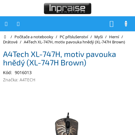
Přejít
na
obsah
NÁKUP
KOŠÍK
Domů
/
Počítače a notebooky
/
PC příslušenství
/
Myši
/
Herní
/
Počítače
Drátové
/
A4Tech XL-747H, motiv pavouka hnědý (XL-747H Brown)
Počítače
A4Tech XL-747H, motiv pavouka
Inpraise
hnědý (XL-747H Brown)
Notebooky
Kód:
9016013
Tiskárny
Značka:
A4TECH
Monitory
Akce
a
slevy
Oblíbené
Kontakty