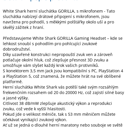
White Shark herní sluchátka GORILLA, s mikrofonem - Tato
Elektronika
sluchátka nabízejí drátové připojení s mikrofonem, jsou
navržena pro pohodlí, s měkkými polštářky okolo uší a pro
skvělý zážitek z hraní.
Domácnost
Představujeme White Shark GORILLA Gaming Headset – kde se
lehkost snoubí s pohodlím pro pohlcující zvukové
%
dobrodružství.
Black
Friday
Díky uzavřené konstrukci nepropouští zvuk ven a zároveň
potlačuje okolní hluk, což zlepšuje přesnost 3D zvuku a
umožňuje vám slyšet každý krok vašich protivníků.
VÝPRODEJ
S konektorem 3,5 mm Jack jsou kompatibilní s PC, PlayStation 4
a PlayStation 5, což znamená, že můžete hrát na své oblíbené
platformě.
Akční
Herní sluchátka White Shark vás potěší také svým rozsáhlým
zboží
frekvenčním rozsahem od 20 do 20000 Hz, což zajistí silné basy
a jasné výšky.
TONERY
Citlivost 38 dB/mW zlepšuje akustický výkon a reprodukci
A
CARTRIDGE
zvuku, což vede k vyšší hlasitosti.
OEM
Pokud jde o velikost měniče, tak s 53 mm měničem můžete
očekávat vynikající zvukový výkon.
Sestavy
Ať už se jedná o dlouhé herní maratony nebo souboje ve světě
počítačů