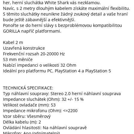
her, herní sluchátka White Shark vás nezklamou.
Inpraise
Navíc, s 2 metry dlouhým kabelem získáte maximální flexibilitu.
S těmito sluchátky neunikne žádný zvukový detail a vaše hraní
Kamerové
bude ještě zábavnější a efektivnější.
systémy
MILESIGHT
Ponořte se do herní slávy s bezproblémovou kompatibilitou
GORILLA napříč platformami.
Doprodej
Kabel 2 m
Uzavřená konstrukce
Přihlášení
Frekvenční rozsah 20-20000 Hz
53 mm měniče
Nabízí impedanci o velikosti 32 Ohm
Ideální pro platformu PC, PlayStation 4 a PlayStation 5
TECHNICKÁ SPECIFIKACE:
Typ náhlavní soupravy: Stereo 2.0 herní náhlavní souprava
Impedance sluchátek (Ohm): 32 +/- 15 %
Velikost ovladače (mm): 53
Impedance mikrofonu (Ohm): <=2200
Vzor sběru: Všesměrový
Délka kabelu (m): 2
Ovládání hlasitosti: Na náhlavní soupravě
Mikrofon: Ano (odnímatelný)