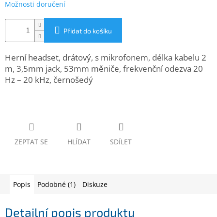
Možnosti doručení
www.inpraise.cz
Gaming
Přidat do košíku
Telefony
Herní headset, drátový, s mikrofonem, délka kabelu 2
a
tablety
m, 3,5mm jack, 53mm měniče, frekvenční odezva 20
Hz – 20 kHz, černošedý
Cyklo
a
sport
Dílna
a
ZEPTAT SE
HLÍDAT
SDÍLET
zahrada
Velké
spotřebiče
Popis
Podobné (1)
Diskuze
Počítače
a
Detailní popis produktu
notebooky