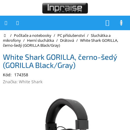
Přejít
na
obsah
NÁKUP
KOŠÍK
Domů
/
Počítače a notebooky
/
PC příslušenství
/
Sluchátka a
Počítače
mikrofony
/
Herní sluchátka
/
Drátová
/
White Shark GORILLA,
černo-šedý (GORILLA Black/Gray)
Počítače
Inpraise
White Shark GORILLA, černo-šedý
(GORILLA Black/Gray)
Notebooky
Kód:
174358
Tiskárny
Značka:
White Shark
Monitory
Akce
a
slevy
Oblíbené
Kontakty