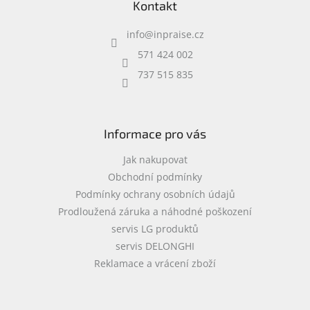
Kontakt
p
a
info
@
inpraise.cz
t
í
571 424 002
737 515 835
Informace pro vás
Jak nakupovat
Obchodní podmínky
Podmínky ochrany osobních údajů
Prodloužená záruka a náhodné poškození
servis LG produktů
servis DELONGHI
Reklamace a vrácení zboží