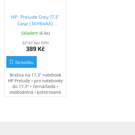
HP- Prelude Grey 17.3"
Case (34Y64AA)
(34Y64AA)
Skladem
(
6 ks
)
321 Kč bez DPH
389 Kč
Do košíku
Brašna na 17,3” notebook
HP Prelude • pro notebooky
do 17,3" • černá/šedá •
voděodolná • polstrovaná
přihrádka na notebook •
speciální kapsy na
příslušenství • 0,37 kg
Z
á