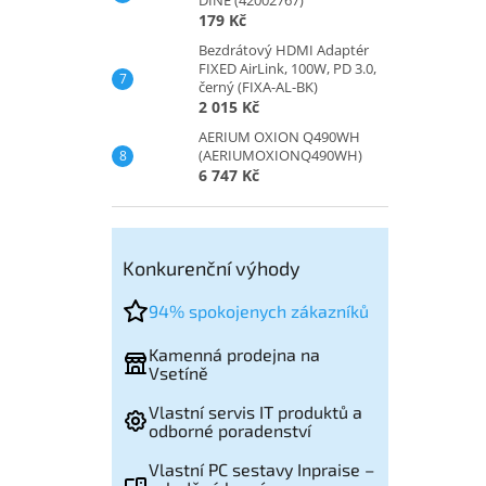
179 Kč
Bezdrátový HDMI Adaptér
FIXED AirLink, 100W, PD 3.0,
černý (FIXA-AL-BK)
2 015 Kč
AERIUM OXION Q490WH
(AERIUMOXIONQ490WH)
6 747 Kč
Konkurenční výhody
94% spokojenych zákazníků
Kamenná prodejna na
Vsetíně
Vlastní servis IT produktů a
odborné poradenství
Vlastní PC sestavy Inpraise –