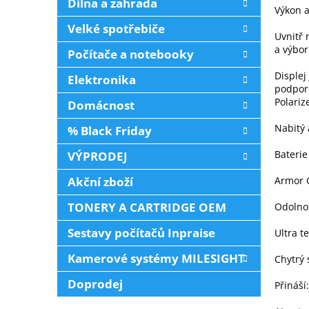
Dílna a zahrada
Výkon 
Velké spotřebiče
Uvnitř
a výbor
Počítače a notebooky
Displej
Elektronika
podporo
Polarize
Domácnost
Nabitý 
% Black Friday
Bateri
VÝPRODEJ
Akční zboží
Armor G
TONERY A CARTRIDGE OEM
Odolnos
Sestavy počítačů Inpraise
Ultra t
Kamerové systémy MILESIGHT
Chytrý 
Doprodej
Přináší: