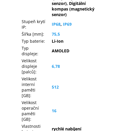
senzor), Digitální
kompas (magnetický
senzor)
Stupeň krytí
IP68
,
IP69
IP
:
Šířka [mm]
:
75,5
Typ baterie
:
Li-Ion
Typ
AMOLED
displeje
:
Velikost
displeje
6,78
[palců]
:
Velikost
interní
512
paměti
[GB]
:
Velikost
operační
16
paměti
[GB]
:
Vlastnosti
rychlé nabíjení