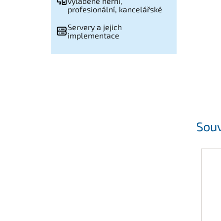
vyladěné herní,
profesionální, kancelářské
Servery a jejich
implementace
Souv