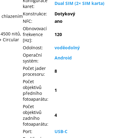
Konfigurace
Dual SIM (2× SIM karta)
karet
:
Konstrukce
:
Dotykový
, chlazením
NFC
:
ano
Obnovovací
4500 nitů,
frekvence
120
 Circular
[Hz]
:
Odolnost
:
voděodolný
Operační
Android
systém
:
Počet jader
8
procesoru
:
Počet
objektivů
1
předního
fotoaparátu
:
Počet
objektivů
4
zadního
fotoaparátu
:
Port
:
USB-C