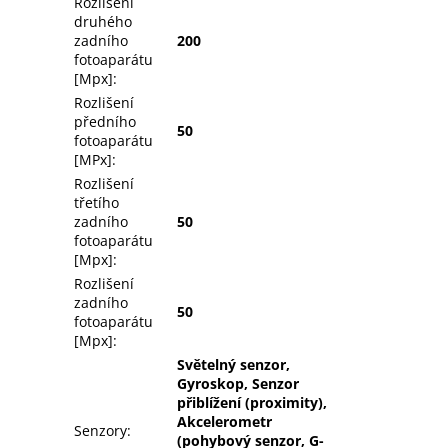
Rozlišení
druhého
zadního
200
fotoaparátu
[Mpx]
:
Rozlišení
předního
50
fotoaparátu
[MPx]
:
Rozlišení
třetího
zadního
50
fotoaparátu
[Mpx]
:
Rozlišení
zadního
50
fotoaparátu
[Mpx]
:
Světelný senzor,
Gyroskop, Senzor
přiblížení (proximity),
Akcelerometr
Senzory
:
(pohybový senzor, G-