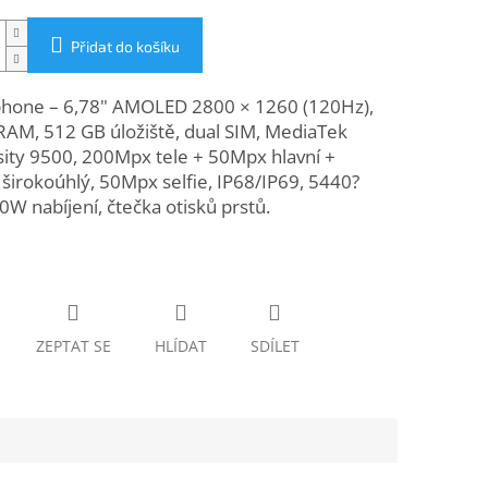
Přidat do košíku
hone – 6,78" AMOLED 2800 × 1260 (120Hz),
RAM, 512 GB úložiště, dual SIM, MediaTek
ity 9500, 200Mpx tele + 50Mpx hlavní +
irokoúhlý, 50Mpx selfie, IP68/IP69, 5440?
W nabíjení, čtečka otisků prstů.
ZEPTAT SE
HLÍDAT
SDÍLET