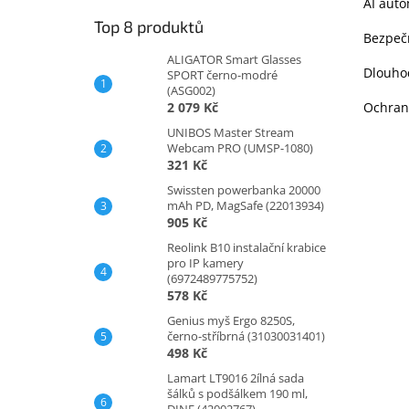
AI auto
Top 8 produktů
Bezpeč
ALIGATOR Smart Glasses
Dlouhod
SPORT černo-modré
(ASG002)
2 079 Kč
Ochran
UNIBOS Master Stream
Webcam PRO (UMSP-1080)
321 Kč
Swissten powerbanka 20000
mAh PD, MagSafe (22013934)
905 Kč
Reolink B10 instalační krabice
pro IP kamery
(6972489775752)
578 Kč
Genius myš Ergo 8250S,
černo-stříbrná (31030031401)
498 Kč
Lamart LT9016 2ílná sada
šálků s podšálkem 190 ml,
DINE (42002767)