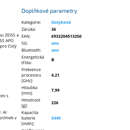
Doplňkové parametry
Kategorie
:
Dotykové
Záruka
:
36
ou ZEISS a
EAN
:
6932204513250
ISS APO
5G
:
ano
pro čistý
Bluetooth
:
ano
Energetická
B
třída
:
Frekvence
procesoru
4,21
[GHz]
:
Hloubka
7,99
[mm]
:
deo s
Hmotnost
226
[g]
:
. AI
Kapacita
 snímek v
baterie
5440
[mAh]
: