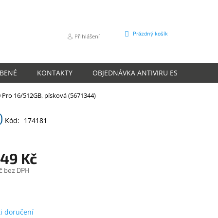
NÁKUPNÍ
Prázdný košík
Přihlášení
KOŠÍK
ÍBENÉ
KONTAKTY
OBJEDNÁVKA ANTIVIRU ESET
O N
 Pro 16/512GB, písková (5671344)
)
Kód:
174181
549 Kč
č bez DPH
m
i doručení