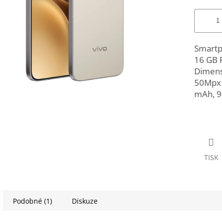
Smartp
16 GB 
Dimens
50Mpx š
mAh, 90
TISK
Podobné (1)
Diskuze