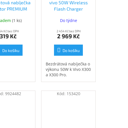
tová nabíječka
vivo 50W Wireless
ator PREMIUM
Flash Charger
černá (CHQ004)
(6001491)
ladem
(
1 ks
)
Do týdne
64 Kč bez DPH
2 454 Kč bez DPH
319 Kč
2 969 Kč
Do košíku
Do košíku
Bezdrátová nabíječka o
výkonu 50W k Vivo X300
a X300 Pro.
ód:
9924482
Kód:
153420