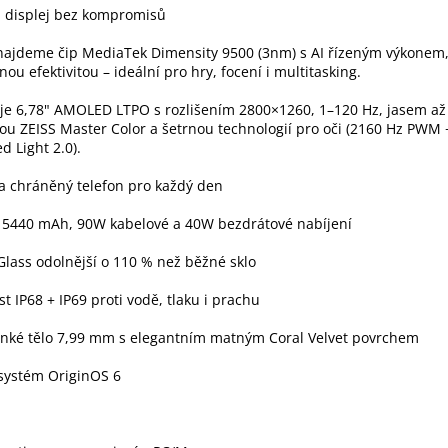
a displej bez kompromisů
 najdeme čip MediaTek Dimensity 9500 (3nm) s AI řízeným výkonem
nou efektivitou – ideální pro hry, focení i multitasking.
 je 6,78" AMOLED LTPO s rozlišením 2800×1260, 1–120 Hz, jasem až 
u ZEISS Master Color a šetrnou technologií pro oči (2160 Hz PWM +
d Light 2.0).
a chráněný telefon pro každý den
e 5440 mAh, 90W kabelové a 40W bezdrátové nabíjení
lass odolnější o 110 % než běžné sklo
t IP68 + IP69 proti vodě, tlaku i prachu
enké tělo 7,99 mm s elegantním matným Coral Velvet povrchem
systém OriginOS 6