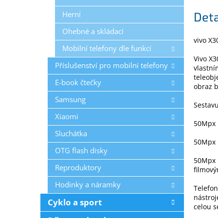
Herní
Deta
Ohebné a skládací
vivo X3
Mobilní telefony dle funkcí
Vivo X3
Příslušenství pro mobilní telefony
vlastní
teleobj
E-book čtečky
obraz b
Samsung
Sestavu
Xiaomi
50Mpx h
Sluchátka
50Mpx u
OTG flash disky
50Mpx p
Reproduktory
filmov
Hodinky a náramky
Telefon
nástroj
Cyklo a sport
celou s