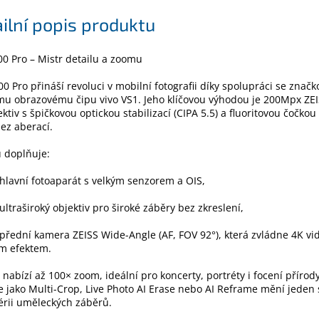
ilní popis produktu
00 Pro – Mistr detailu a zoomu
00 Pro přináší revoluci v mobilní fotografii díky spolupráci se značk
mu obrazovému čipu vivo VS1. Jeho klíčovou výhodou je 200Mpx ZE
ektiv s špičkovou optickou stabilizací (CIPA 5.5) a fluoritovou čočkou 
ez aberací.
 doplňuje:
lavní fotoaparát s velkým senzorem a OIS,
ltraširoký objektiv pro široké záběry bez zkreslení,
řední kamera ZEISS Wide-Angle (AF, FOV 92°), která zvládne 4K vi
ým efektem.
 nabízí až 100× zoom, ideální pro koncerty, portréty i focení přírody
e jako Multi-Crop, Live Photo AI Erase nebo AI Reframe mění jeden
érii uměleckých záběrů.