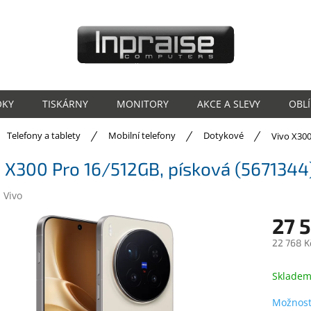
OKY
TISKÁRNY
MONITORY
AKCE A SLEVY
OBL
ů
Telefony a tablety
Mobilní telefony
Dotykové
Vivo X300
 X300 Pro 16/512GB, písková (5671344
:
Vivo
27 
22 768 K
Měrná
cena:
Sklade
Možnost