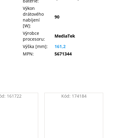
baterie
:
Výkon
drátového
90
nabíjení
[W]
:
Výrobce
MediaTek
procesoru
:
Výška [mm]
:
161,2
MPN
:
5671344
ód:
161722
Kód:
174184