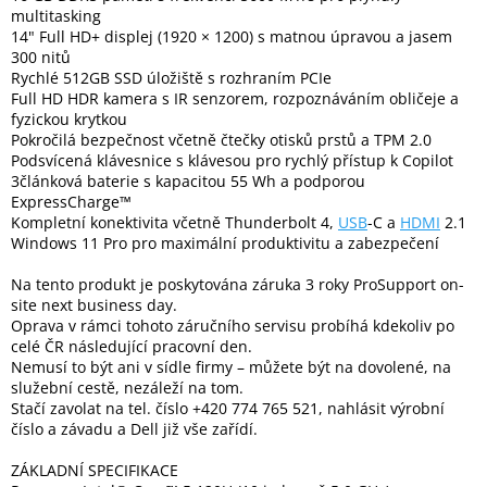
multitasking
14" Full HD+ displej (1920 × 1200) s matnou úpravou a jasem
300 nitů
Rychlé 512GB SSD úložiště s rozhraním PCIe
Full HD HDR kamera s IR senzorem, rozpoznáváním obličeje a
fyzickou krytkou
Pokročilá bezpečnost včetně čtečky otisků prstů a TPM 2.0
Podsvícená klávesnice s klávesou pro rychlý přístup k Copilot
3článková baterie s kapacitou 55 Wh a podporou
ExpressCharge™
Kompletní konektivita včetně Thunderbolt 4,
USB
-C a
HDMI
2.1
Windows 11 Pro pro maximální produktivitu a zabezpečení
Na tento produkt je poskytována záruka 3 roky ProSupport on-
site next business day.
Oprava v rámci tohoto záručního servisu probíhá kdekoliv po
celé ČR následující pracovní den.
Nemusí to být ani v sídle firmy – můžete být na dovolené, na
služební cestě, nezáleží na tom.
Stačí zavolat na tel. číslo +420 774 765 521, nahlásit výrobní
číslo a závadu a Dell již vše zařídí.
ZÁKLADNÍ SPECIFIKACE