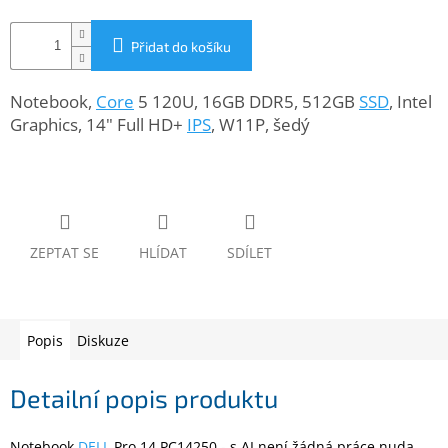
www.inpraise.cz
Přidat do košíku
Gaming
Notebook,
Core
5 120U, 16GB DDR5, 512GB
SSD
, Intel
Telefony
a
Graphics, 14" Full HD+
IPS
, W11P, šedý
tablety
Cyklo
a
sport
ZEPTAT SE
HLÍDAT
SDÍLET
Dílna
a
zahrada
Popis
Diskuze
Velké
spotřebiče
Detailní popis produktu
Počítače
a
notebooky
Notebook
DELL
Pro 14 PC14250 - s AI není žádná práce nuda