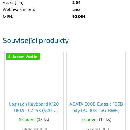
Výška [cm]
:
2,04
Webová kamera
:
ano
MPN
:
9G84H
Související produkty
Skladem Vsetín
Logitech Keyboard K120
ADATA C008 Classic 16GB
OEM - CZ/SK (920-
bílý (AC008-16G-RWE)
002641)
Skladem
(
33 ks
)
Skladem
(
12 ks
)
334 Kč bez DPH
155 Kč bez DPH