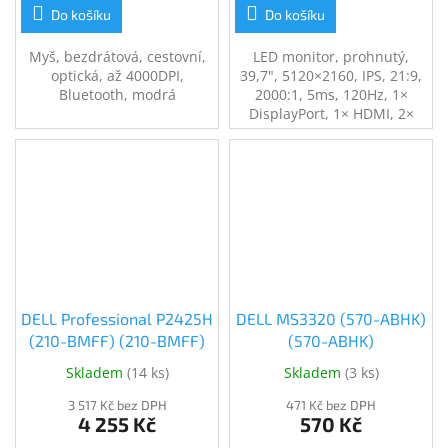
Do košíku
Do košíku
Myš, bezdrátová, cestovní,
LED monitor, prohnutý,
optická, až 4000DPI,
39,7", 5120×2160, IPS, 21:9,
Bluetooth, modrá
2000:1, 5ms, 120Hz, 1×
DisplayPort, 1× HDMI, 2×
USB-C, 2× Thunderbolt 4, 5×
USB 3.1, 3Y Basic
DELL Professional P2425H
DELL MS3320 (570-ABHK)
(210-BMFF) (210-BMFF)
(570-ABHK)
Skladem
(
14 ks
)
Skladem
(
3 ks
)
3 517 Kč bez DPH
471 Kč bez DPH
4 255 Kč
570 Kč