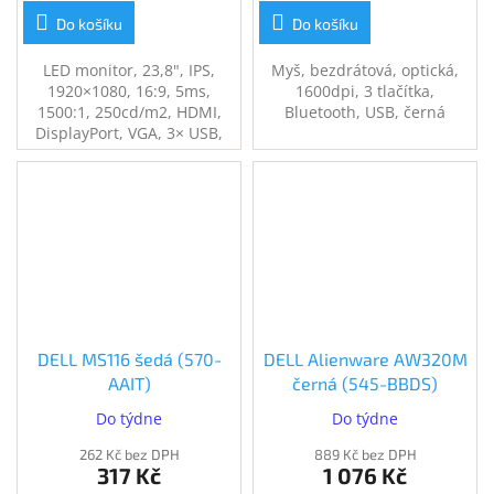
Do košíku
Do košíku
LED monitor, 23,8", IPS,
Myš, bezdrátová, optická,
1920×1080, 16:9, 5ms,
1600dpi, 3 tlačítka,
1500:1, 250cd/m2, HDMI,
Bluetooth, USB, černá
DisplayPort, VGA, 3× USB,
USB-C, 3Y basic
DELL MS116 šedá (570-
DELL Alienware AW320M
AAIT)
černá (545-BBDS)
Do týdne
Do týdne
262 Kč bez DPH
889 Kč bez DPH
317 Kč
1 076 Kč