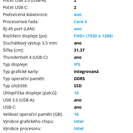
Počet USB 3.0 (USB-A)
:
2
Počet USB-C
:
2
Podsvícená klávesnice
:
ano
Procesorová řada
:
Core 5
RJ-45 port (LAN)
:
ano
Rozlišení displeje [px]
:
FHD+ (1920 x 1200)
Sluchátkový výstup 3,5 mm
:
ano
Šířka [cm]
:
31,37
Thunderbolt 4 (USB-C)
:
ano
Typ displeje
:
IPS
Typ grafické karty
:
integrovaná
Typ operační paměti
:
DDR5
Typ úložiště
:
SSD
Úhlopříčka displeje [palců]
:
14
USB 3.0 (USB-A)
:
ano
USB-C
:
ano
Velikost operační paměti [GB]
:
16
Výrobce grafického chipu
:
Intel
Výrobce procesoru
:
Intel