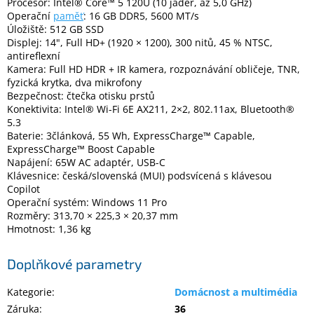
Procesor: Intel® Core™ 5 120U (10 jader, až 5,0 GHz)
Operační
paměť
: 16 GB DDR5, 5600 MT/s
Úložiště: 512 GB SSD
Displej: 14", Full HD+ (1920 × 1200), 300 nitů, 45 % NTSC,
antireflexní
Kamera: Full HD HDR + IR kamera, rozpoznávání obličeje, TNR,
fyzická krytka, dva mikrofony
Bezpečnost: čtečka otisku prstů
Konektivita: Intel® Wi-Fi 6E AX211, 2×2, 802.11ax, Bluetooth®
5.3
Baterie: 3článková, 55 Wh, ExpressCharge™ Capable,
ExpressCharge™ Boost Capable
Napájení: 65W AC adaptér, USB-C
Klávesnice: česká/slovenská (MUI) podsvícená s klávesou
Copilot
Operační systém: Windows 11 Pro
Rozměry: 313,70 × 225,3 × 20,37 mm
Hmotnost: 1,36 kg
Doplňkové parametry
Kategorie
:
Domácnost a multimédia
Záruka
:
36