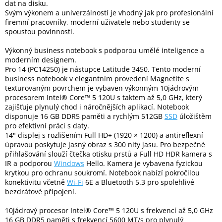
dat na disku.
Inpraise
Svým výkonem a univerzálností je vhodný jak pro profesionální
firemní pracovníky, moderní uživatele nebo studenty se
Kamerové
spoustou povinností.
systémy
MILESIGHT
Výkonný business notebook s podporou umělé inteligence a
moderním designem.
Doprodej
Pro 14 (PC14250) je nástupce Latitude 3450. Tento moderní
business notebook v elegantním provedení Magnetite s
Přihlášení
texturovaným povrchem je vybaven výkonným 10jádrovým
procesorem Intel® Core™ 5 120U s taktem až 5,0 GHz, který
zajišťuje plynulý chod i náročnějších aplikací. Notebook
disponuje 16 GB DDR5 paměti a rychlým 512GB
SSD
úložištěm
pro efektivní práci s daty.
14" displej s rozlišením Full HD+ (1920 × 1200) a antireflexní
úpravou poskytuje jasný obraz s 300 nity jasu. Pro bezpečné
přihlašování slouží čtečka otisku prstů a Full HD HDR kamera s
IR a podporou
Windows
Hello. Kamera je vybavena fyzickou
krytkou pro ochranu soukromí. Notebook nabízí pokročilou
konektivitu včetně
Wi-Fi
6E a Bluetooth 5.3 pro spolehlivé
bezdrátové připojení.
10jádrový procesor Intel® Core™ 5 120U s frekvencí až 5,0 GHz
16 GB DDR5 paměti s frekvencí 5600 MT/s pro plynulý