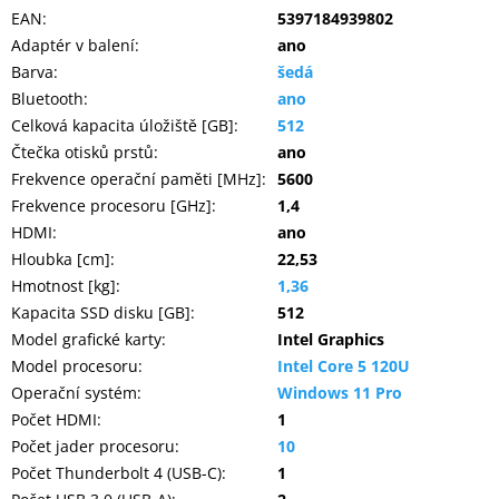
EAN
:
5397184939802
Adaptér v balení
:
ano
Barva
:
šedá
Bluetooth
:
ano
Celková kapacita úložiště [GB]
:
512
Čtečka otisků prstů
:
ano
Frekvence operační paměti [MHz]
:
5600
Frekvence procesoru [GHz]
:
1,4
HDMI
:
ano
Hloubka [cm]
:
22,53
Hmotnost [kg]
:
1,36
Kapacita SSD disku [GB]
:
512
Model grafické karty
:
Intel Graphics
Model procesoru
:
Intel Core 5 120U
Operační systém
:
Windows 11 Pro
Počet HDMI
:
1
Počet jader procesoru
:
10
Počet Thunderbolt 4 (USB-C)
:
1