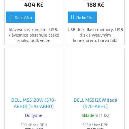
404 Kč
188 Kč
Do košíku
Do košíku
klávesnice, konektor USB,
USB disk, flash memory, USB
klávesnice obsahuje české
disk s výsuvným
znaky, bulk verze
konektorem, barva bílá
DELL MS5120W (570-
DELL MS5120W šedá
ABHO) (570-ABHO)
(570-ABHL)
Do týdne
Skladem
(
1 ks
)
598 Kč bez DPH
593 Kč bez DPH