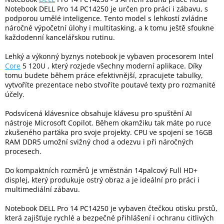
Notebook DELL Pro 14 PC14250 je určen pro práci i zábavu, s
podporou umělé inteligence. Tento model s lehkostí zvládne
Elektronika
náročné výpočetní úlohy i multitasking, a k tomu ještě sfoukne
každodenní kancelářskou rutinu.
Domácnost
Lehký a výkonný byznys notebook je vybaven procesorem Intel
Core
5 120U , který rozjede všechny moderní aplikace. Díky
tomu budete během práce efektivnější, zpracujete tabulky,
%
vytvoříte prezentace nebo stvoříte poutavé texty pro rozmanité
Black
Friday
účely.
Podsvícená klávesnice obsahuje klávesu pro spuštění AI
VÝPRODEJ
nástroje Microsoft Copilot. Během okamžiku tak máte po ruce
zkušeného parťáka pro svoje projekty. CPU ve spojení se 16GB
RAM DDR5 umožní svižný chod a odezvu i při náročných
Akční
procesech.
zboží
Do kompaktních rozměrů je vměstnán 14palcový Full HD+
TONERY
displej, který produkuje ostrý obraz a je ideální pro práci i
A
CARTRIDGE
multimediální zábavu.
OEM
Notebook DELL Pro 14 PC14250 je vybaven čtečkou otisku prstů,
Sestavy
která zajišťuje rychlé a bezpečné přihlášení i ochranu citlivých
počítačů