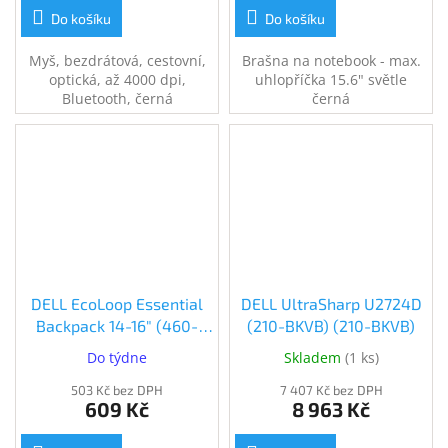
Do košíku
Do košíku
Myš, bezdrátová, cestovní,
Brašna na notebook - max.
optická, až 4000 dpi,
uhlopříčka 15.6" světle
Bluetooth, černá
černá
DELL EcoLoop Essential
DELL UltraSharp U2724D
Backpack 14-16" (460-
(210-BKVB) (210-BKVB)
BDSS)
Do týdne
Skladem
(
1 ks
)
503 Kč bez DPH
7 407 Kč bez DPH
609 Kč
8 963 Kč