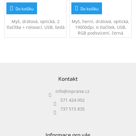
Do košíku
Do košíku
Myš, drátová, optická, 2
Myš, herní, drátová, optická,
tlačítka + rolovací, USB, šedá
19000dpi, 6 tlačítek, USB,
RGB podsvícení, černá
Z
á
Kontakt
p
a
info
@
inpraise.cz
t
í
571 424 002
737 515 835
Informace pro vás