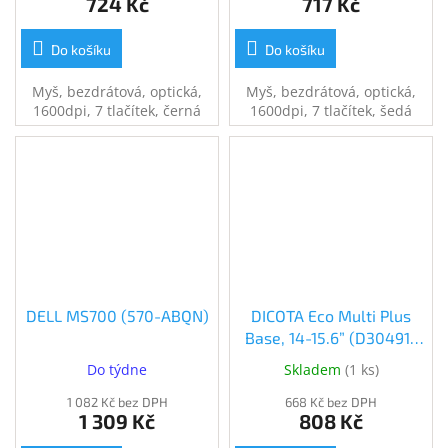
724 Kč
717 Kč
Do košíku
Do košíku
Myš, bezdrátová, optická,
Myš, bezdrátová, optická,
1600dpi, 7 tlačítek, černá
1600dpi, 7 tlačítek, šedá
DELL MS700 (570-ABQN)
DICOTA Eco Multi Plus
Base, 14-15.6” (D30491-
RPET)
Do týdne
Skladem
(
1 ks
)
1 082 Kč bez DPH
668 Kč bez DPH
1 309 Kč
808 Kč