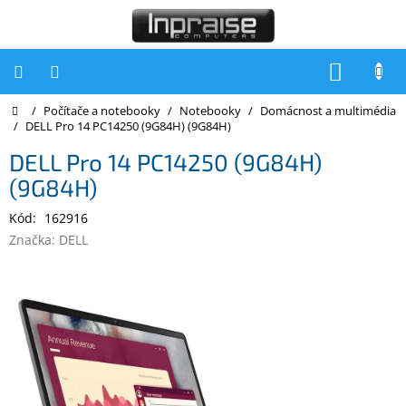
Přejít
na
obsah
NÁKUP
KOŠÍK
Domů
/
Počítače a notebooky
/
Notebooky
/
Domácnost a multimédia
Počítače
/
DELL Pro 14 PC14250 (9G84H) (9G84H)
Počítače
DELL Pro 14 PC14250 (9G84H)
Inpraise
(9G84H)
Notebooky
Kód:
162916
Tiskárny
Značka:
DELL
Monitory
Akce
a
slevy
Oblíbené
Kontakty