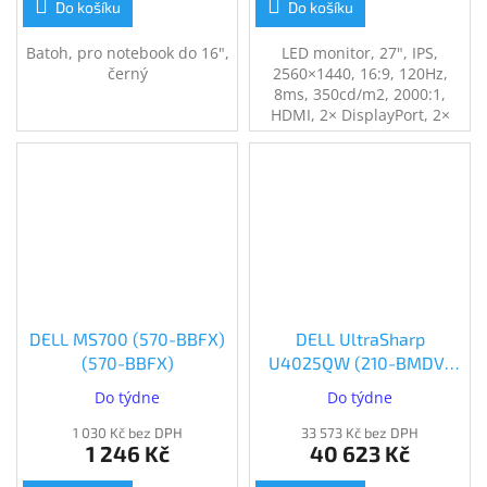
Do košíku
Do košíku
Batoh, pro notebook do 16",
LED monitor, 27", IPS,
černý
2560×1440, 16:9, 120Hz,
8ms, 350cd/m2, 2000:1,
HDMI, 2× DisplayPort, 2×
USB-C, 3× USB, PIVOT, en. tř.
F, 3Y Basic on-site
DELL MS700 (570-BBFX)
DELL UltraSharp
(570-BBFX)
U4025QW (210-BMDV)
(210-BMDV)
Do týdne
Do týdne
1 030 Kč bez DPH
33 573 Kč bez DPH
1 246 Kč
40 623 Kč