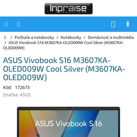
Přejít
na
obsah
NÁKUP
KOŠÍK
Domů
/
Počítače a notebooky
/
Notebooky
/
Domácnost a multimédia
Počítače
/
ASUS Vivobook S16 M3607KA-OLED009W Cool Silver (M3607KA-
OLED009W)
Počítače
Inpraise
ASUS Vivobook S16 M3607KA-
OLED009W Cool Silver (M3607KA-
Notebooky
OLED009W)
Tiskárny
Kód:
172673
Monitory
Značka:
ASUS
Akce
a
slevy
Oblíbené
Kontakty