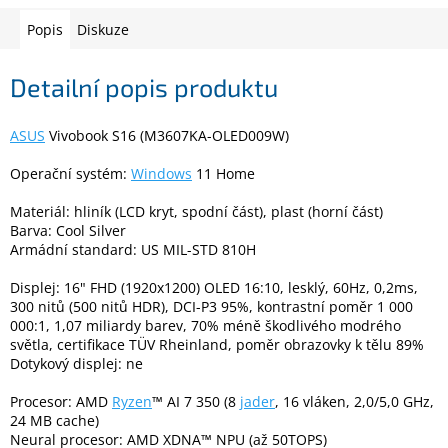
Popis
Diskuze
Elektronika
Detailní popis produktu
Domácnost
ASUS
Vivobook S16 (M3607KA-OLED009W)
%
Operační systém:
Windows
11 Home
Black
Friday
Materiál: hliník (LCD kryt, spodní část), plast (horní část)
Barva: Cool Silver
VÝPRODEJ
Armádní standard: US MIL-STD 810H
Displej: 16" FHD (1920x1200) OLED 16:10, lesklý, 60Hz, 0,2ms,
Akční
300 nitů (500 nitů HDR), DCI-P3 95%, kontrastní poměr 1 000
zboží
000:1, 1,07 miliardy barev, 70% méně škodlivého modrého
světla, certifikace TÜV Rheinland, poměr obrazovky k tělu 89%
TONERY
Dotykový displej: ne
A
CARTRIDGE
OEM
Procesor: AMD
Ryzen
™ AI 7 350 (8
jader
, 16 vláken, 2,0/5,0 GHz,
24 MB cache)
Sestavy
Neural procesor: AMD XDNA™ NPU (až 50TOPS)
počítačů