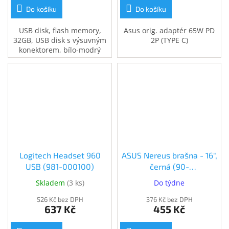
Do košíku
Do košíku
USB disk, flash memory,
Asus orig. adaptér 65W PD
32GB, USB disk s výsuvným
2P (TYPE C)
konektorem, bílo-modrý
Logitech Headset 960
ASUS Nereus brašna - 16",
USB (981-000100)
černá (90-
XB4000BA00010-)
Skladem
(
3 ks
)
Do týdne
526 Kč bez DPH
376 Kč bez DPH
637 Kč
455 Kč