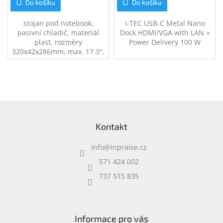
Do košíku
Do košíku
stojan pod notebook,
I-TEC USB-C Metal Nano
pasivní chladič, materiál
Dock HDMI/VGA with LAN +
plast, rozměry
Power Delivery 100 W
320x42x286mm, max. 17.3",
nosnost 6kg, možnost
nastavení úhlu a výšky, 7
pozic, bílý
Z
á
Kontakt
p
a
info
@
inpraise.cz
t
í
571 424 002
737 515 835
Informace pro vás