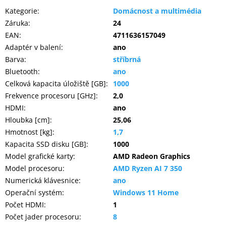
Kategorie
:
Domácnost a multimédia
Záruka
:
24
EAN
:
4711636157049
Adaptér v balení
:
ano
Barva
:
stříbrná
Bluetooth
:
ano
Celková kapacita úložiště [GB]
:
1000
Frekvence procesoru [GHz]
:
2,0
HDMI
:
ano
Hloubka [cm]
:
25,06
Hmotnost [kg]
:
1,7
Kapacita SSD disku [GB]
:
1000
Model grafické karty
:
AMD Radeon Graphics
Model procesoru
:
AMD Ryzen AI 7 350
Numerická klávesnice
:
ano
Operační systém
:
Windows 11 Home
Počet HDMI
:
1
Počet jader procesoru
:
8