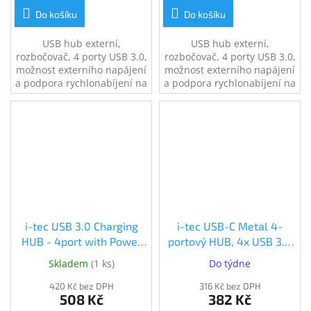
Do košíku
Do košíku
USB hub externí,
USB hub externí,
rozbočovač, 4 porty USB 3.0,
rozbočovač, 4 porty USB 3.0,
možnost externího napájení
možnost externího napájení
a podpora rychlonabíjení na
a podpora rychlonabíjení na
všech portech, micro USB
všech portech, micro USB
napájecí konektor, 30cm
napájecí konektor, 1.2m
kabel
dlouhý kabel
i-tec USB 3.0 Charging
i-tec USB-C Metal 4-
HUB - 4port with Power
portový HUB, 4x USB 3.0
Adapter (U3HUB445)
(C31HUBMETAL403)
Skladem
(
1 ks
)
Do týdne
420 Kč bez DPH
316 Kč bez DPH
508 Kč
382 Kč