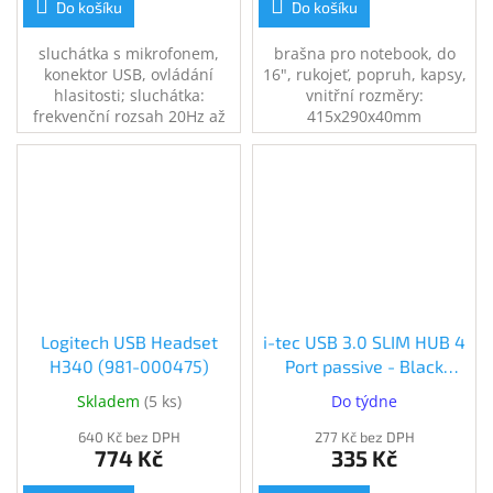
Do košíku
Do košíku
sluchátka s mikrofonem,
brašna pro notebook, do
konektor USB, ovládání
16", rukojeť, popruh, kapsy,
hlasitosti; sluchátka:
vnitřní rozměry:
frekvenční rozsah 20Hz až
415x290x40mm
20kHz; mikrofon: frekvenční
rozsah 100Hz až 16kHz,
citlivost 44dB, délka kabelu
2.4m
Logitech USB Headset
i-tec USB 3.0 SLIM HUB 4
H340 (981-000475)
Port passive - Black
(U3HUB404)
Skladem
(
5 ks
)
Do týdne
640 Kč bez DPH
277 Kč bez DPH
774 Kč
335 Kč