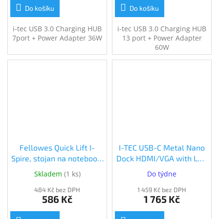
Do košíku
Do košíku
i-tec USB 3.0 Charging HUB
i-tec USB 3.0 Charging HUB
7port + Power Adapter 36W
13 port + Power Adapter
60W
Fellowes Quick Lift I-
I-TEC USB-C Metal Nano
Spire, stojan na notebook,
Dock HDMI/VGA with LAN
bílý (8210101)
+ Power Delivery 100 W
Skladem
(
1 ks
)
Do týdne
(C31NANODOCKVGAPD)
484 Kč bez DPH
1 459 Kč bez DPH
586 Kč
1 765 Kč