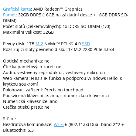
Inpraise
Grafická karta
: AMD Radeon™ Graphics
Paměť
: 32GB DDR5 (16GB na základní desce + 16GB DDR5 SO-
Kamerové
systémy
DIMM)
MILESIGHT
Počet slotů (celkem/volných): 1x DDR5 SO-DIMM (1/0)
Maximální velikost: 32GB
Doprodej
Pevný disk: 1TB
M.2
NVMe™ PCIe® 4.0
SSD
Rozšiřující sloty pevného disku: 1x M.2 2280 PCIe 4.0x4
Přihlášení
Optická mechanika: ne
Čtečka paměťových karet: ne
Audio: vestavěný reproduktor, vestavěný mikrofon
Web kamera: FHD s IR funkcí a podporou Windows Hello, s
krytkou soukromí
Polohovací zařízení: Precision touchpad
Podsvícená klávesnice: ano, s numerickou klávesnicí
Numerická klávesnice: ano
Čtečka otisků prstů: ne
Síť: ne
Bezdrátová komunikace:
Wi-Fi
6 (802.11ax) Dual-band 2*2 +
Bluetooth® 5.3