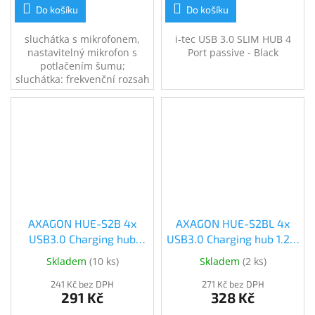
Do košíku
Do košíku
sluchátka s mikrofonem,
i-tec USB 3.0 SLIM HUB 4
nastavitelný mikrofon s
Port passive - Black
potlačením šumu;
sluchátka: frekvenční rozsah
20Hz až 20kHz; mikrofon:
frekvenční rozsah 100Hz až
10kHz, citlivost -40dB,
konektor USB, délka kabelu
1.8m
AXAGON HUE-S2B 4x
AXAGON HUE-S2BL 4x
USB3.0 Charging hub
USB3.0 Charging hub 1.2m
(HUE-S2B)
kabel (HUE-S2BL)
Skladem
(
10 ks
)
Skladem
(
2 ks
)
241 Kč bez DPH
271 Kč bez DPH
291 Kč
328 Kč