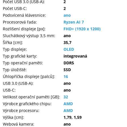
Počet USB 3.0 (USB-A)
:
2
Počet USB-C
:
2
Podsvícená klávesnice
:
ano
Procesorová řada
:
Ryzen AI 7
Rozlišení displeje [px]
:
FHD+ (1920 x 1200)
Sluchátkový výstup 3,5 mm
:
ano
Šířka [cm]
:
35,7
Typ displeje
:
OLED
Typ grafické karty
:
integrovaná
Typ operační paměti
:
DDR5
Typ úložiště
:
SSD
Úhlopříčka displeje [palců]
:
16
USB 3.0 (USB-A)
:
ano
USB-C
:
ano
Velikost operační paměti [GB]
:
32
Výrobce grafického chipu
:
AMD
Výrobce procesoru
:
AMD
Výška [cm]
:
1,79, 1,59
Webová kamera
:
ano