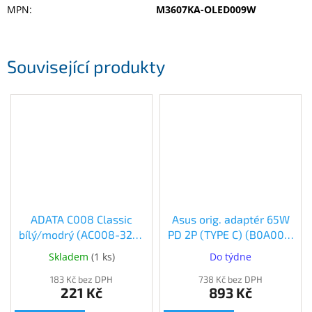
MPN
:
M3607KA-OLED009W
Související produkty
ADATA C008 Classic
Asus orig. adaptér 65W
bílý/modrý (AC008-32G-
PD 2P (TYPE C) (B0A001-
RWE)
00443300)
Skladem
(
1 ks
)
Do týdne
183 Kč bez DPH
738 Kč bez DPH
221 Kč
893 Kč