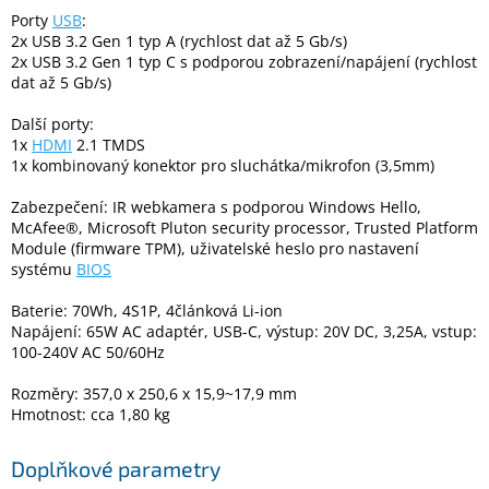
Porty
USB
:
2x USB 3.2 Gen 1 typ A (rychlost dat až 5 Gb/s)
2x USB 3.2 Gen 1 typ C s podporou zobrazení/napájení (rychlost
dat až 5 Gb/s)
Další porty:
1x
HDMI
2.1 TMDS
1x kombinovaný konektor pro sluchátka/mikrofon (3,5mm)
Zabezpečení: IR webkamera s podporou Windows Hello,
McAfee®, Microsoft Pluton security processor, Trusted Platform
Module (firmware TPM), uživatelské heslo pro nastavení
systému
BIOS
Baterie: 70Wh, 4S1P, 4článková Li-ion
Napájení: 65W AC adaptér, USB-C, výstup: 20V DC, 3,25A, vstup:
100-240V AC 50/60Hz
Rozměry: 357,0 x 250,6 x 15,9~17,9 mm
Hmotnost: cca 1,80 kg
Doplňkové parametry