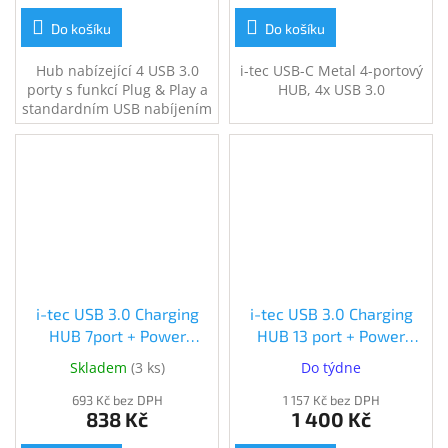
Do košíku
Do košíku
Hub nabízející 4 USB 3.0
i-tec USB-C Metal 4-portový
porty s funkcí Plug & Play a
HUB, 4x USB 3.0
standardním USB nabíjením
i-tec USB 3.0 Charging
i-tec USB 3.0 Charging
HUB 7port + Power
HUB 13 port + Power
Adapter 36W
Adapter 60W
Skladem
(
3 ks
)
Do týdne
(U3CHARGEHUB7)
(U3CHARGEHUB13)
693 Kč bez DPH
1 157 Kč bez DPH
838 Kč
1 400 Kč