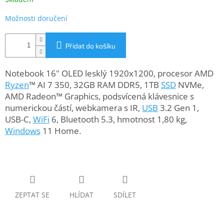
www.inpraise.cz
Možnosti doručení
Gaming
Přidat do košíku
Telefony
a
tablety
Notebook 16" OLED lesklý 1920x1200, procesor AMD
Ryzen
™ AI 7 350, 32GB RAM DDR5, 1TB
SSD
NVMe,
Cyklo
AMD Radeon™ Graphics, podsvícená klávesnice s
a
numerickou částí, webkamera s IR,
USB
3.2 Gen 1,
sport
USB-C,
WiFi
6, Bluetooth 5.3, hmotnost 1,80 kg,
Windows
11 Home.
Dílna
a
zahrada
Velké
spotřebiče
ZEPTAT SE
HLÍDAT
SDÍLET
Počítače
a
notebooky