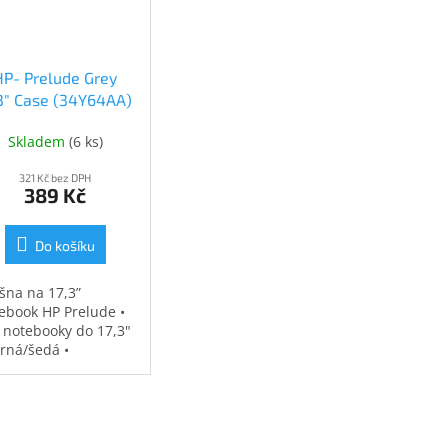
HP- Prelude Grey
.3" Case (34Y64AA)
(34Y64AA)
Skladem
(
6 ks
)
321 Kč bez DPH
389 Kč
Do košíku
šna na 17,3”
ebook HP Prelude •
 notebooky do 17,3"
erná/šedá •
ěodolná •
strovaná přihrádka
notebook • speciální
sy na příslušenství •
7 kg