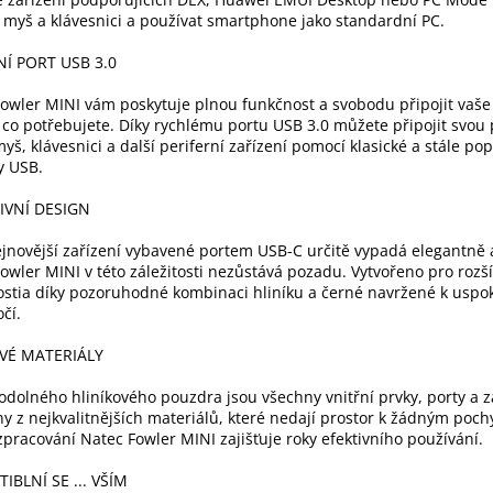
t myš a klávesnici a používat smartphone jako standardní PC.
Í PORT USB 3.0
owler MINI vám poskytuje plnou funkčnost a svobodu připojit vaše 
co potřebujete. Díky rychlému portu USB 3.0 můžete připojit svo
myš, klávesnici a další periferní zařízení pomocí klasické a stále po
y USB.
IVNÍ DESIGN
jnovější zařízení vybavené portem USB-C určitě vypadá elegantně a
owler MINI v této záležitosti nezůstává pozadu. Vytvořeno pro rozš
stia díky pozoruhodné kombinaci hliníku a černé navržené k uspo
očí.
VÉ MATERIÁLY
dolného hliníkového pouzdra jsou všechny vnitřní prvky, porty a z
y z nejkvalitnějších materiálů, které nedají prostor k žádným poc
zpracování Natec Fowler MINI zajišťuje roky efektivního používání.
IBLNÍ SE ... VŠÍM