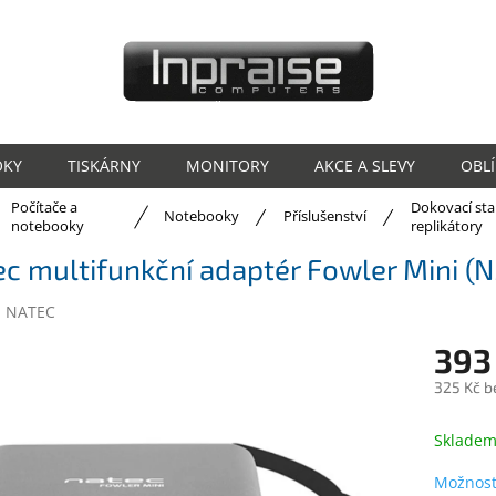
OKY
TISKÁRNY
MONITORY
AKCE A SLEVY
OBL
Počítače a
Dokovací sta
ů
Notebooky
Příslušenství
notebooky
replikátory
c multifunkční adaptér Fowler Mini (
:
NATEC
393
325 Kč b
Měrná
cena:
Sklade
Možnost