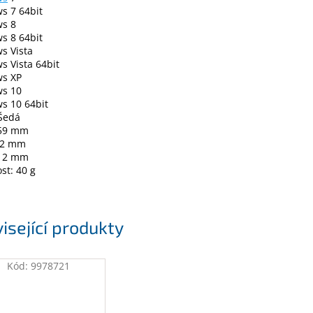
s 7 64bit
s 8
s 8 64bit
s Vista
 Vista 64bit
s XP
s 10
s 10 64bit
 Šedá
 59 mm
 52 mm
 12 mm
st: 40 g
isející produkty
Kód:
9978721