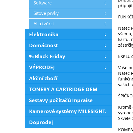
Software
připoji
Síťové prvky
FUNKČN
AI a tvůrci
Natec F
Elektronika
všemu, 
kartu, 
Domácnost
zástrčk
% Black Friday
EXKLUZ
VÝPRODEJ
Vaše ne
Natec F
Akční zboží
funkčno
vašich 
TONERY A CARTRIDGE OEM
ŠPIČKO
Sestavy počítačů Inpraise
Kromě o
Kamerové systémy MILESIGHT
vyroben
Skvělé 
Doprodej
KOMPAT