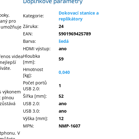
Doplňkové parametry
Dokovací stanice a
ooky,
Kategorie
:
replikátory
vaný pro
Záruka
:
24
 a umožňuje
EAN
:
5901969425789
Barva
:
šedá
HDMI výstup
:
ano
Hloubka
řenos videa
59
[mm]
:
nejlepší
íváte.
Hmotnost
0,040
[kg]
:
Počet portů
1
USB 2.0
:
 s výkonem
Šířka [mm]
:
52
t plnou
 zůstává
USB 2.0
:
ano
USB 3.0
:
ano
Výška [mm]
:
12
MPN
:
NMP-1607
rtphonu. V
 můžete