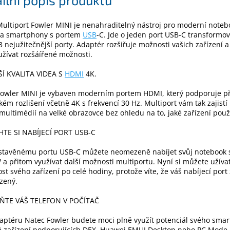
ultiport Fowler MINI je nenahraditelný nástroj pro moderní noteb
y a smartphony s portem
USB
-C. Jde o jeden port USB-C transformo
3 nejužitečnější porty. Adaptér rozšiřuje možnosti vašich zařízení
žívat rozšáířené možnosti.
ŠÍ KVALITA VIDEA S
HDMI
4K.
Fowler MINI je vybaven moderním portem HDMI, který podporuje p
kém rozlišení včetně 4K s frekvencí 30 Hz. Multiport vám tak zajistí 
 multimédií na velké obrazovce bez ohledu na to, jaké zařízení použ
TE SI NABÍJECÍ PORT USB-C
estavěnému portu USB-C můžete neomezeně nabíjet svůj notebook
 a přitom využívat další možnosti multiportu. Nyní si můžete užíva
st svého zařízení po celé hodiny, protože víte, že váš nabíjecí port
zený.
TE VÁŠ TELEFON V POČÍTAČ
aptéru Natec Fowler budete moci plně využít potenciál svého sma
ě zařízení podporujících DEX, Huawei EMUI Desktop nebo PC Mode