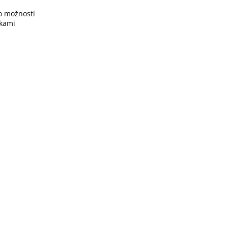
o možnosti
vkami