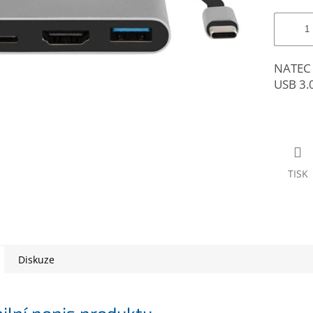
NATEC 
USB 3.
TISK
Diskuze
ilní popis produktu