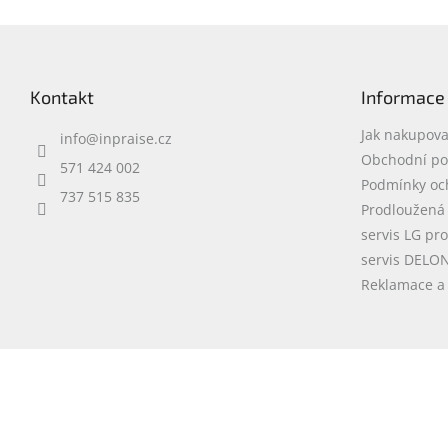
Z
á
p
Kontakt
Informace
a
t
Jak nakupova
info
@
inpraise.cz
í
Obchodní p
571 424 002
Podmínky oc
737 515 835
Prodloužená
servis LG pr
servis DELO
Reklamace a 