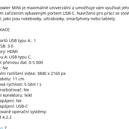
owler MINI je maximálně univerzální a umožňuje vám využívat jeh
ým zařízením vybaveným portem USB-C. Navrženo pro práci se sto
í, jako jsou notebooky, ultrabooky, smartphony nebo tablety.
IKACE:
ortů USB typu A.: 1
SB: 3.0
ory: HDMI
u A: USB typu C.
t přenosu dat: 0-5 000
: Ne
ní rozlišení videa: 3840 x 2160 px
abelu: 11 cm
vá rychlost: 5 Gbit / s
 rozbočovač: Ne
l konektoru: Nikl
apájení: Ne
apájení: USB-C
ované operační systémy:
 4.2.2
ws
7