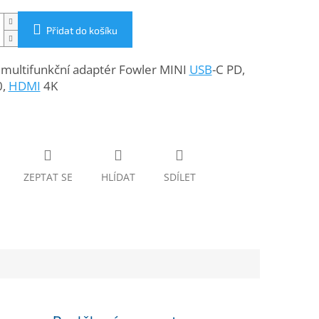
Přidat do košíku
multifunkční adaptér Fowler MINI
USB
-C PD,
0,
HDMI
4K
ZEPTAT SE
HLÍDAT
SDÍLET