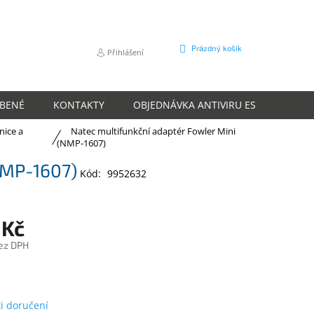
NÁKUPNÍ
Prázdný košík
Přihlášení
KOŠÍK
ÍBENÉ
KONTAKTY
OBJEDNÁVKA ANTIVIRU ESET
O N
nice a
Natec multifunkční adaptér Fowler Mini
(NMP-1607)
NMP-1607)
Kód:
9952632
 Kč
ez DPH
m
i doručení