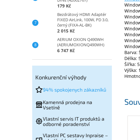
Window
179 Kč
Window
Bezdrátový HDMI Adaptér
Window
FIXED AirLink, 100W, PD 3.0,
Window
černý (FIXA-AL-BK)
Windows
2 015 Kč
Window
AERIUM OXION Q490WH
Window
(AERIUMOXIONQ490WH)
Window
6 747 Kč
Barva:
Délka:
Šířka:
Výška:
Hmotno
Konkurenční výhody
94% spokojenych zákazníků
Souv
Kamenná prodejna na
Vsetíně
Vlastní servis IT produktů a
odborné poradenství
Vlastní PC sestavy Inpraise –