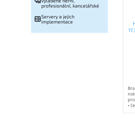
vyladěné herní,
profesionální, kancelářské
Servery a jejich
implementace
17
Bra
not
pro
• č
vod
pol
na 
kap
0,3