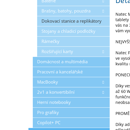
Baterie
Brašny, batohy, pouzdra
Natec M
tablet
Dokovací stanice a replikátory
vás na 
vám vyu
Stojany a chladicí podložky
Rámečky
NEJVYŠ
Rozšiřující karty
Natec 
ve vyso
Domácnost a multimédia
kvalitu
Pracovní a kancelářské
PONECH
MacBooky
Díky v
až 60 W
2v1 a konvertibilní
funkčno
Herní notebooky
neobsa
Pro grafiky
PROMĚŇ
Copilot+ PC
Díky ad
případ