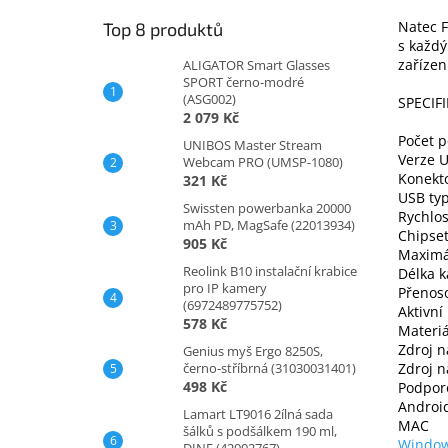
Natec F
Top 8 produktů
s každ
zařízen
ALIGATOR Smart Glasses
SPORT černo-modré
(ASG002)
SPECIF
2 079 Kč
Počet p
UNIBOS Master Stream
Verze U
Webcam PRO (UMSP-1080)
Konekt
321 Kč
USB typ
Swissten powerbanka 20000
Rychlos
mAh PD, MagSafe (22013934)
Chipset
905 Kč
Maximál
Reolink B10 instalační krabice
Délka k
pro IP kamery
Přenoso
(6972489775752)
Aktivní
578 Kč
Materiá
Zdroj n
Genius myš Ergo 8250S,
černo-stříbrná (31030031401)
Zdroj n
498 Kč
Podpor
Android
Lamart LT9016 2ílná sada
MAC
šálků s podšálkem 190 ml,
Windo
DINE (42002767)