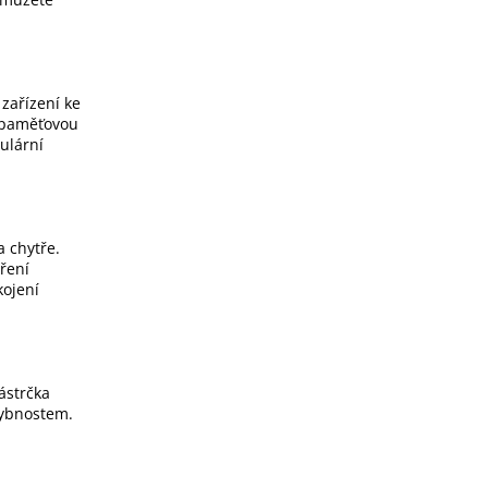
zařízení ke
u paměťovou
pulární
 chytře.
íření
kojení
ástrčka
hybnostem.