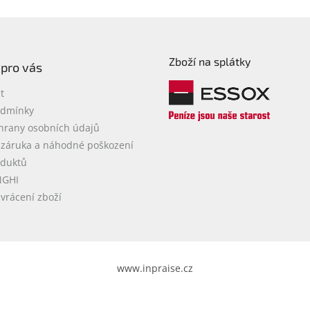
Zboží na splátky
 pro vás
t
odmínky
hrany osobních údajů
 záruka a náhodné poškození
oduktů
NGHI
vrácení zboží
www.inpraise.cz