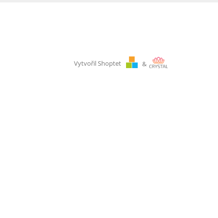
Vytvořil Shoptet
&