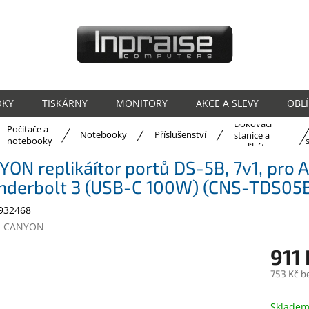
OKY
TISKÁRNY
MONITORY
AKCE A SLEVY
OBL
Dokovací
Počítače a
ů
Notebooky
Příslušenství
stanice a
notebooky
replikátory
ON replikáítor portů DS-5B, 7v1, pro
nderbolt 3 (USB-C 100W) (CNS-TDS05
932468
:
CANYON
911 
753 Kč b
Měrná
cena:
Sklade