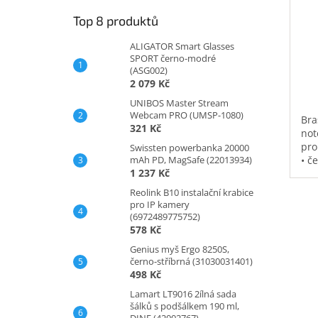
Top 8 produktů
ALIGATOR Smart Glasses
SPORT černo-modré
(ASG002)
2 079 Kč
UNIBOS Master Stream
Webcam PRO (UMSP-1080)
Bra
321 Kč
not
pro
Swissten powerbanka 20000
mAh PD, MagSafe (22013934)
• č
1 237 Kč
vod
pol
Reolink B10 instalační krabice
na 
pro IP kamery
kap
(6972489775752)
0,3
578 Kč
Genius myš Ergo 8250S,
černo-stříbrná (31030031401)
498 Kč
Lamart LT9016 2ílná sada
šálků s podšálkem 190 ml,
DINE (42002767)