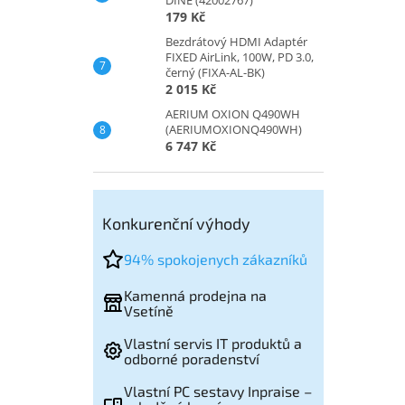
179 Kč
Bezdrátový HDMI Adaptér
FIXED AirLink, 100W, PD 3.0,
černý (FIXA-AL-BK)
2 015 Kč
AERIUM OXION Q490WH
(AERIUMOXIONQ490WH)
6 747 Kč
Konkurenční výhody
94% spokojenych zákazníků
Kamenná prodejna na
Vsetíně
Vlastní servis IT produktů a
odborné poradenství
Vlastní PC sestavy Inpraise –