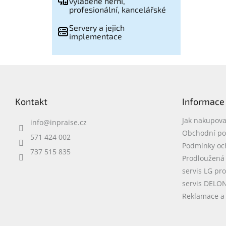
vyladěné herní,
profesionální, kancelářské
Servery a jejich
implementace
Z
á
p
Kontakt
Informace
a
t
Jak nakupova
info
@
inpraise.cz
í
Obchodní p
571 424 002
Podmínky oc
737 515 835
Prodloužená
servis LG pr
servis DELO
Reklamace a 