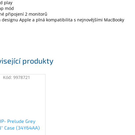
d play
ap mód
é připojení 2 monitorů
a designu Apple a plná kompatibilita s nejnovějšími MacBooky
isející produkty
Kód:
9978721
HP- Prelude Grey
.3" Case (34Y64AA)
(34Y64AA)