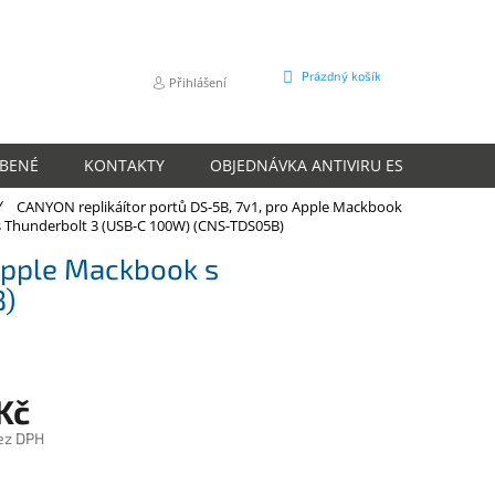
NÁKUPNÍ
Prázdný košík
Přihlášení
KOŠÍK
ÍBENÉ
KONTAKTY
OBJEDNÁVKA ANTIVIRU ESET
O N
CANYON replikáítor portů DS-5B, 7v1, pro Apple Mackbook
s Thunderbolt 3 (USB-C 100W) (CNS-TDS05B)
 Apple Mackbook s
B)
Kč
ez DPH
m