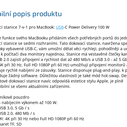
ilní popis produktu
í stanice 7-v-1 pro MacBook:
USB
-C Power Delivery 100 W
e funkce svého MacBooku přidáním všech potřebných portů do jedn
í stanice se sedmi rozhraními. Tato dokovací stanice, navržena sp
y vybavené USB-C, vám umožní dělat věci rychleji, pohodlněji a 
t k počítači dva monitory najednou. Stanice má vestavěné čtečky kar
B 2.0 zajistí připojení a rychlost dat až 480 Mb/s a USB 3.0 - až 5 Gb
4K při 30 Hz, Full HD 1080P při 60 Hz) umožňují připojení monitorů
e rychlé nabíjení ze zásuvky. Stanice disponuje plug-and-play, k 
uje žádný software. Důležitou vlastností je také mód hot-swap. De
tové dokovací stanice navíc odpovídá estetice stylu Apple, je plně
bilní se všemi aktuálními zařízeními.
iníkové pouzdro
s nabíjecím výkonem až 100 W.
USB 3.0, 5 Gb / s
USB 2.0, 480 Mb / s
I: 4K při 30 Hz nebo Full HD 1080P při 60 Hz
karet TF, SD