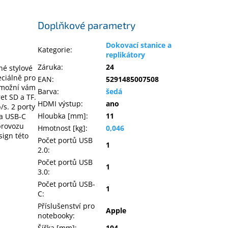
Doplňkové parametry
Dokovací stanice a
Kategorie
:
replikátory
Záruka
:
24
é stylové
eciálně pro
EAN
:
5291485007508
umožní vám
Barva
:
šedá
et SD a TF.
HDMI výstup
:
ano
/s. 2 porty
Hloubka [mm]
:
11
 a USB-C
provozu
Hmotnost [kg]
:
0,046
sign této
Počet portů USB
1
2.0
:
Počet portů USB
1
3.0
:
Počet portů USB-
1
C
:
Příslušenství pro
Apple
notebooky
:
Šířka [mm]
:
104