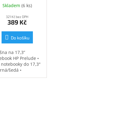
Skladem
(
6 ks
)
321 Kč bez DPH
389 Kč
Do košíku
šna na 17,3”
ebook HP Prelude •
 notebooky do 17,3"
erná/šedá •
ěodolná •
strovaná přihrádka
notebook • speciální
sy na příslušenství •
7 kg