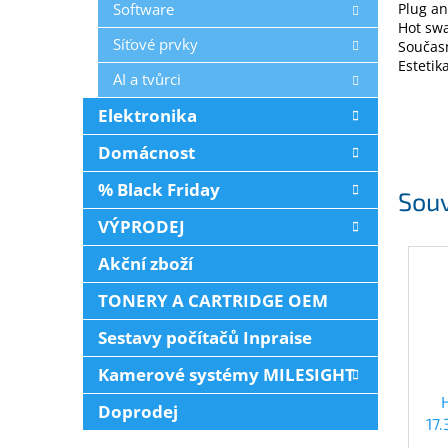
Software
Plug an
Hot sw
Síťové prvky
Současn
Estetik
AI a tvůrci
Elektronika
Domácnost
% Black Friday
Souv
VÝPRODEJ
Akční zboží
TONERY A CARTRIDGE OEM
Sestavy počítačů Inpraise
Kamerové systémy MILESIGHT
Doprodej
17