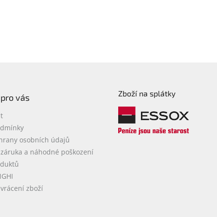
Zboží na splátky
 pro vás
t
odmínky
hrany osobních údajů
 záruka a náhodné poškození
oduktů
NGHI
vrácení zboží