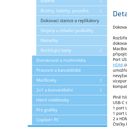
Baterie
Brašny, batohy, pouzdra
Deta
Dokovací stanice a replikátory
Dokovac
Stojany a chladicí podložky
Rozšiřt
Rámečky
dokovac
MacBook
Rozšiřující karty
připoji
Port US
Domácnost a multimédia
HDMI
(
Pracovní a kancelářské
umožňuj
nevyžad
MacBooky
vícepor
kompati
2v1 a konvertibilní
Plně hl
Herní notebooky
USB-C 
1 port 
Pro grafiky
1 port 
2 x HDM
Copilot+ PC
Čtečky 