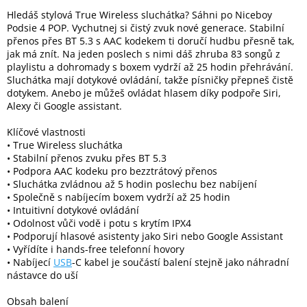
Hledáš stylová True Wireless sluchátka? Sáhni po Niceboy
Podsie 4 POP. Vychutnej si čistý zvuk nové generace. Stabilní
Elektronika
přenos přes BT 5.3 s AAC kodekem ti doručí hudbu přesně tak,
jak má znít. Na jeden poslech s nimi dáš zhruba 83 songů z
playlistu a dohromady s boxem vydrží až 25 hodin přehrávání.
Domácnost
Sluchátka mají dotykové ovládání, takže písničky přepneš čistě
dotykem. Anebo je můžeš ovládat hlasem díky podpoře Siri,
Alexy či Google assistant.
%
Black
Friday
Klíčové vlastnosti
• True Wireless sluchátka
• Stabilní přenos zvuku přes BT 5.3
VÝPRODEJ
• Podpora AAC kodeku pro bezztrátový přenos
• Sluchátka zvládnou až 5 hodin poslechu bez nabíjení
• Společně s nabíjecím boxem vydrží až 25 hodin
Akční
• Intuitivní dotykové ovládání
zboží
• Odolnost vůči vodě i potu s krytím IPX4
• Podporují hlasové asistenty jako Siri nebo Google Assistant
TONERY
• Vyřídíte i hands-free telefonní hovory
A
CARTRIDGE
• Nabíjecí
USB
-C kabel je součástí balení stejně jako náhradní
OEM
nástavce do uší
Sestavy
Obsah balení
počítačů