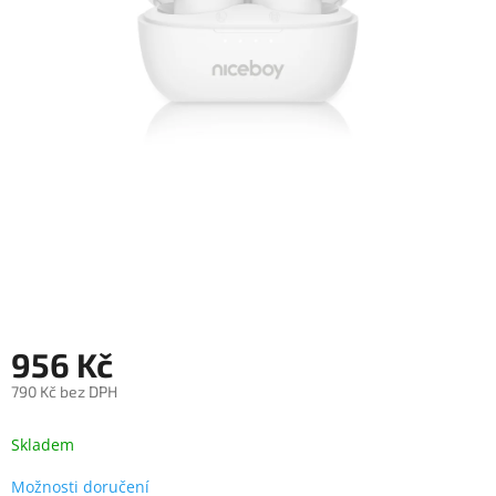
objednávka
antiviru
ESET
O
nás
Realizované
projekty
Obchodní
podmínky
Autorizované
servisy
956 Kč
Rozšíření
záruk
a
790 Kč bez DPH
pojištění
Měrná
cena:
Skladem
Splátky
ESSOX
Možnosti doručení