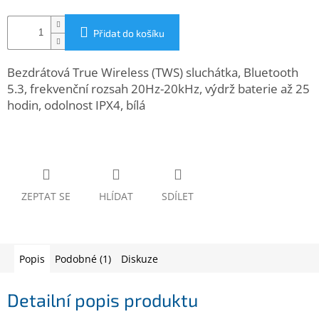
www.inpraise.cz
Přidat do košíku
Gaming
Bezdrátová True Wireless (TWS) sluchátka, Bluetooth
Telefony
a
5.3, frekvenční rozsah 20Hz-20kHz, výdrž baterie až 25
tablety
hodin, odolnost IPX4, bílá
Cyklo
a
sport
Dílna
ZEPTAT SE
HLÍDAT
SDÍLET
a
zahrada
Velké
Popis
Podobné (1)
Diskuze
spotřebiče
Detailní popis produktu
Počítače
a
notebooky