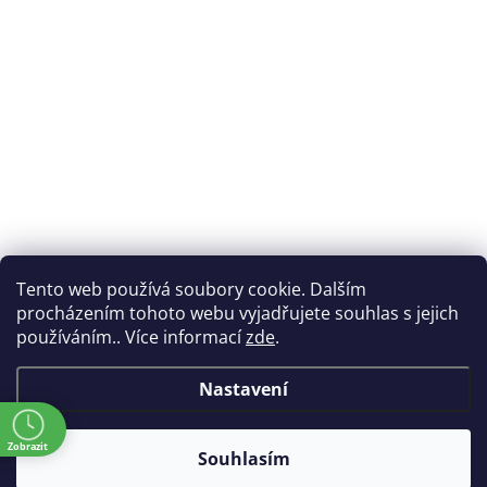
Tento web používá soubory cookie. Dalším
procházením tohoto webu vyjadřujete souhlas s jejich
používáním.. Více informací
zde
.
Nastavení
ě
Zobrazit
Souhlasím