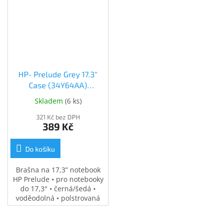
HP- Prelude Grey 17.3"
Case (34Y64AA)
(34Y64AA)
Skladem
(
6 ks
)
321 Kč bez DPH
389 Kč
Do košíku
Brašna na 17,3” notebook
HP Prelude • pro notebooky
do 17,3" • černá/šedá •
voděodolná • polstrovaná
přihrádka na notebook •
speciální kapsy na