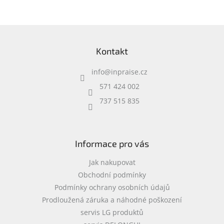
příslušenství • 0,37 kg
Z
á
Kontakt
p
a
info
@
inpraise.cz
t
í
571 424 002
737 515 835
Informace pro vás
Jak nakupovat
Obchodní podmínky
Podmínky ochrany osobních údajů
Prodloužená záruka a náhodné poškození
servis LG produktů