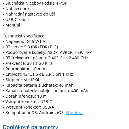
• Sluchátka Niceboy Podsie 4 POP
Inpraise
• Nabíjecí box
• Náhradní nástavce do uší
Kamerové
systémy
• USB-C kabel
MILESIGHT
• Manuál
Technická specifikace
Doprodej
• Napájení: DC 5 V/1 A
• BT verze: 5.3 (BR+EDR+BLE)
Přihlášení
• Podporované kodeky: A2DP, AVRCP, HSP, HFP
• BT frekvenční pásmo: 2.402 GHz-2.480 GHz
• Frekvence: 20 Hz-20 KHz
• Reproduktor: 10 mm
• Citlivost: 121±1.5 dB S.P.L při 1 KHz
• Stupeň krytí: IPX4
• Kapacita baterie sluchátek: 40 mAh
• Kapacita baterie nabíjecího boxu: 400 mAh
• Dosah přenosu: 10 m
• Vstupní konektor: USB-C
• Výstupní konektor: USB-A
• Kompatibilní OS: Android, iOS,
Windows
Doplňkové parametry