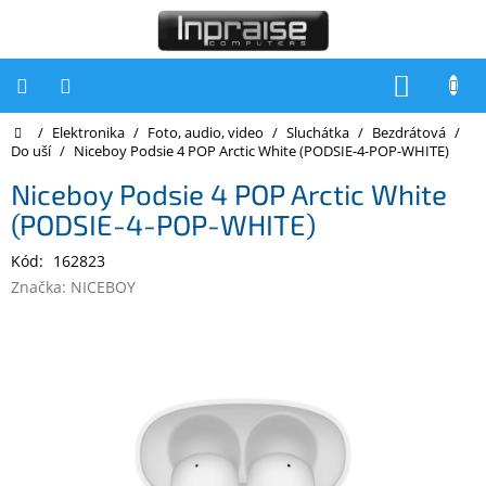
Přejít
na
obsah
NÁKUP
KOŠÍK
Domů
/
Elektronika
/
Foto, audio, video
/
Sluchátka
/
Bezdrátová
/
Počítače
Do uší
/
Niceboy Podsie 4 POP Arctic White (PODSIE-4-POP-WHITE)
Počítače
Niceboy Podsie 4 POP Arctic White
Inpraise
(PODSIE-4-POP-WHITE)
Notebooky
Kód:
162823
Tiskárny
Značka:
NICEBOY
Monitory
Akce
a
slevy
Oblíbené
Kontakty