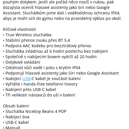
pouhým dotykem. Jestli ale pořád něco nosíš v rukou, pak
dozajista oceníš hlasové asistenty jako Siri nebo Google
Assistant. Sluchátkům jsme dali i voděodolnou ochranu IPX4,
Elektronika
abys je mohl vzít do gymu nebo na pravidelný výklus po okolí.
Klíčové vlastnosti
Domácnost
• True Wireless sluchátka
• Stabilní přenos zvuku přes BT 5.4
• Podpora AAC kodeku pro bezztrátový přenos
%
Black
• Sluchátka zvládnou až 6 hodin poslechu bez nabíjení
Friday
• Společně s nabíjecím boxem vydrží až 20 hodin
• Dotykové ovládání
• Odolnost vůči vodě i potu s krytím IPX4
VÝPRODEJ
• Podporují hlasové asistenty jako Siri nebo Google Assistant
• Nabíjecí
USB
-C kabel je součástí balení
• Vyřídíte i hands-free telefonní hovory
Akční
zboží
• Nabíjení přes USB-C kabel
• Tři velikosti nástavců do uší v balení
TONERY
A
Obsah balení
CARTRIDGE
• Sluchátka Niceboy Beans 4 POP
OEM
• Nabíjecí box
• USB-C kabel
Sestavy
• Manuál
počítačů