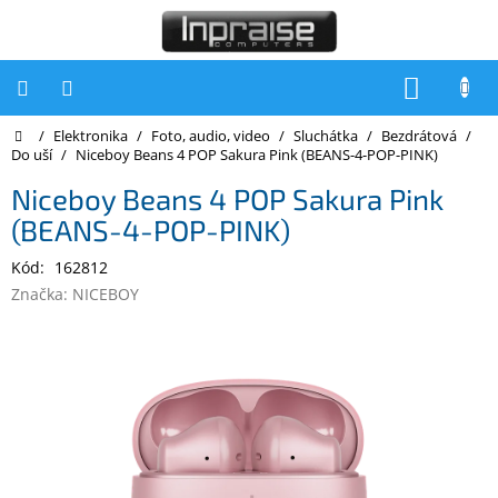
Přejít
na
obsah
NÁKUP
KOŠÍK
Domů
/
Elektronika
/
Foto, audio, video
/
Sluchátka
/
Bezdrátová
/
Počítače
Do uší
/
Niceboy Beans 4 POP Sakura Pink (BEANS-4-POP-PINK)
Počítače
Niceboy Beans 4 POP Sakura Pink
Inpraise
(BEANS-4-POP-PINK)
Notebooky
Kód:
162812
Tiskárny
Značka:
NICEBOY
Monitory
Akce
a
slevy
Oblíbené
Kontakty