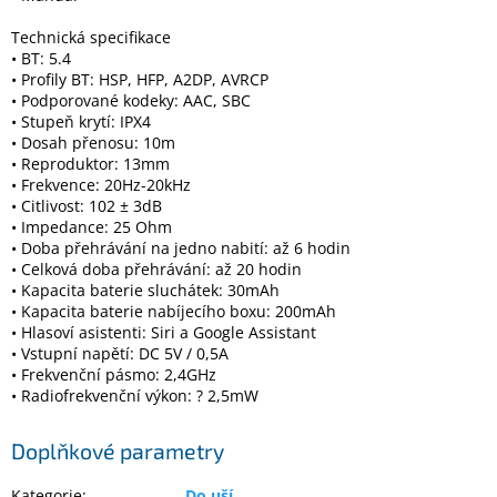
Inpraise
Technická specifikace
Kamerové
• BT: 5.4
systémy
• Profily BT: HSP, HFP, A2DP, AVRCP
MILESIGHT
• Podporované kodeky: AAC, SBC
• Stupeň krytí: IPX4
• Dosah přenosu: 10m
Doprodej
• Reproduktor: 13mm
• Frekvence: 20Hz-20kHz
Přihlášení
• Citlivost: 102 ± 3dB
• Impedance: 25 Ohm
• Doba přehrávání na jedno nabití: až 6 hodin
• Celková doba přehrávání: až 20 hodin
• Kapacita baterie sluchátek: 30mAh
• Kapacita baterie nabíjecího boxu: 200mAh
• Hlasoví asistenti: Siri a Google Assistant
• Vstupní napětí: DC 5V / 0,5A
• Frekvenční pásmo: 2,4GHz
• Radiofrekvenční výkon: ? 2,5mW
Doplňkové parametry
Kategorie
:
Do uší