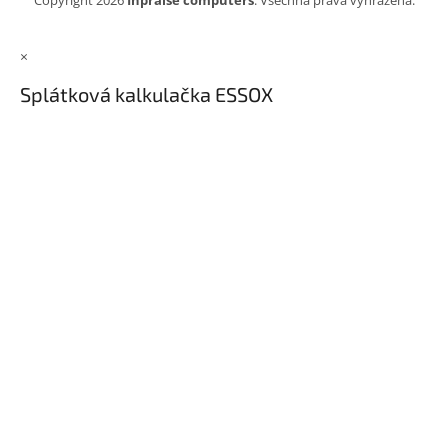
Copyright 2026
Inpraise computers
. Všechna práva vyhrazena.
×
Splátková kalkulačka ESSOX