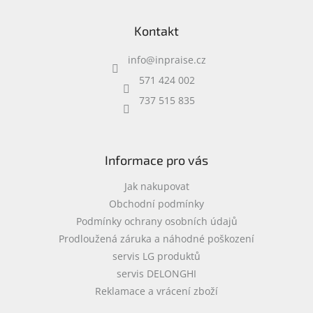
Z
á
Kontakt
p
a
info
@
inpraise.cz
t
í
571 424 002
737 515 835
Informace pro vás
Jak nakupovat
Obchodní podmínky
Podmínky ochrany osobních údajů
Prodloužená záruka a náhodné poškození
servis LG produktů
servis DELONGHI
Reklamace a vrácení zboží