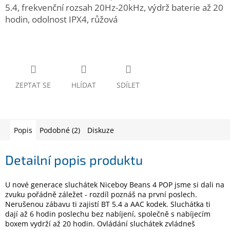
www.inpraise.cz
5.4, frekvenční rozsah 20Hz-20kHz, výdrž baterie až 20
hodin, odolnost IPX4, růžová
Gaming
Telefony
a
tablety
ZEPTAT SE
HLÍDAT
SDÍLET
Cyklo
a
sport
Popis
Podobné (2)
Diskuze
Dílna
a
zahrada
Detailní popis produktu
Velké
U nové generace sluchátek Niceboy Beans 4 POP jsme si dali na
spotřebiče
zvuku pořádně záležet - rozdíl poznáš na první poslech.
Nerušenou zábavu ti zajistí BT 5.4 a AAC kodek. Sluchátka ti
dají až 6 hodin poslechu bez nabíjení, společně s nabíjecím
Počítače
a
boxem vydrží až 20 hodin. Ovládání sluchátek zvládneš
notebooky