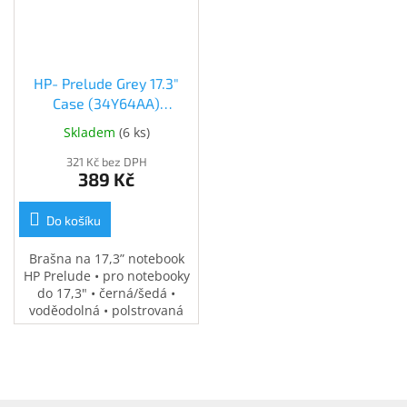
HP- Prelude Grey 17.3"
Case (34Y64AA)
(34Y64AA)
Skladem
(
6 ks
)
321 Kč bez DPH
389 Kč
Do košíku
Brašna na 17,3” notebook
HP Prelude • pro notebooky
do 17,3" • černá/šedá •
voděodolná • polstrovaná
přihrádka na notebook •
speciální kapsy na
příslušenství • 0,37 kg