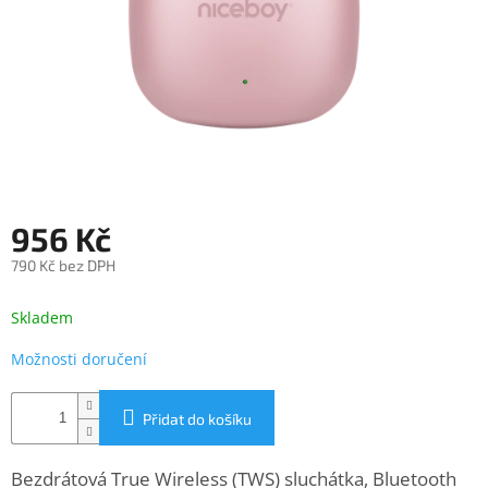
objednávka
antiviru
ESET
O
nás
Realizované
projekty
956 Kč
Obchodní
podmínky
790 Kč bez DPH
Autorizované
Měrná
servisy
cena:
Skladem
Rozšíření
Možnosti doručení
záruk
a
pojištění
Přidat do košíku
Splátky
ESSOX
Bezdrátová True Wireless (TWS) sluchátka, Bluetooth