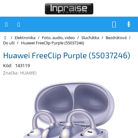
Přejít
na
obsah
NÁKUP
KOŠÍK
Domů
/
Elektronika
/
Foto, audio, video
/
Sluchátka
/
Bezdrátová
/
Počítače
Do uší
/
Huawei FreeClip Purple (55037246)
Počítače
Huawei FreeClip Purple (55037246)
Inpraise
Kód:
143119
Notebooky
Značka:
HUAWEI
Tiskárny
Monitory
Akce
a
slevy
Oblíbené
Kontakty