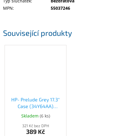
Typ sluchátek
:
bezdrátová
MPN
:
55037246
Související produkty
HP- Prelude Grey 17.3"
Case (34Y64AA)
(34Y64AA)
Skladem
(
6 ks
)
321 Kč bez DPH
389 Kč