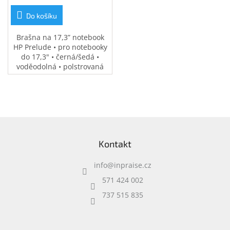
Do košíku
Brašna na 17,3” notebook
HP Prelude • pro notebooky
do 17,3" • černá/šedá •
voděodolná • polstrovaná
přihrádka na notebook •
speciální kapsy na
příslušenství • 0,37 kg
Z
á
Kontakt
p
a
info
@
inpraise.cz
t
í
571 424 002
737 515 835