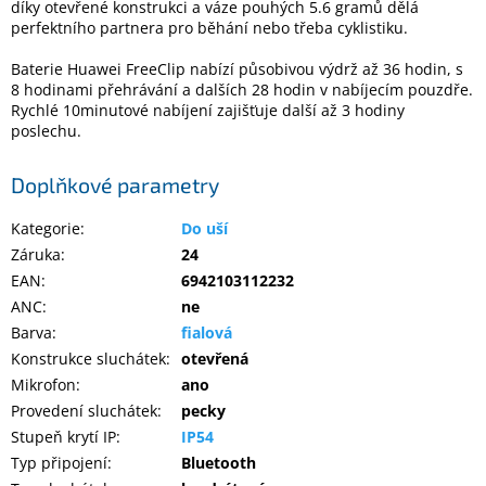
díky otevřené konstrukci a váze pouhých 5.6 gramů dělá
Inpraise
perfektního partnera pro běhání nebo třeba cyklistiku.
Kamerové
Baterie Huawei FreeClip nabízí působivou výdrž až 36 hodin, s
systémy
MILESIGHT
8 hodinami přehrávání a dalších 28 hodin v nabíjecím pouzdře.
Rychlé 10minutové nabíjení zajišťuje další až 3 hodiny
poslechu.
Doprodej
Doplňkové parametry
Přihlášení
Kategorie
:
Do uší
Záruka
:
24
EAN
:
6942103112232
ANC
:
ne
Barva
:
fialová
Konstrukce sluchátek
:
otevřená
Mikrofon
:
ano
Provedení sluchátek
:
pecky
Stupeň krytí IP
:
IP54
Typ připojení
:
Bluetooth