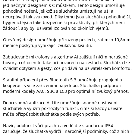
jedinečným designem s C můstkem. Tento design umožňuje
pohodlné nošení, jelikož se sluchátka umisťují na uši a
Elektronika
neucpávají tak zvukovod. Díky tomu jsou sluchátka pohodlnější,
hygieničtější a také bezpečnější pro aktivity, při kterých není
žádoucí, aby byl uživatel izolován od okolních vjemů.
Domácnost
Otevřený design umožňuje přirozený poslech, zatímco 10,8mm
měniče poskytují vynikající zvukovou kvalitu.
%
Black
Friday
Zabudované mikrofony s algoritmy AI zajišťují ničím nerušené
hovory, což oceníte také při hovorech na cestách. Sluchátka lze
ovládat dotykem a gesty, což přidává na uživatelském komfortu.
VÝPRODEJ
Stabilní připojení přes Bluetooth 5.3 umožňuje propojení a
kooperaci s více zařízeními najednou. Sluchátka podporují
Akční
moderní kodeky AAC, SBC a LC3 pro optimální zvukový přenos.
zboží
Doprovodná aplikace AI Life umožňuje snadné nastavení
TONERY
sluchátek a využití pokročilých funkcí, čímž si každý uživatel
A
CARTRIDGE
může přizpůsobit sluchátka podle svých potřeb.
OEM
Navíc, odolnost vůči prachu a vodě dle standardu IP54
Sestavy
zaručuje, že sluchátka vydrží i náročnější podmínky, což z nich i
počítačů