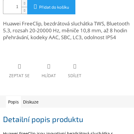
www.inpraise.cz
Přidat do košíku
Gaming
Huawei FreeClip, bezdrátová sluchátka TWS, Bluetooth
5.3, rozsah 20-20000 Hz, měniče 10,8 mm, až 8 hodin
Telefony
a
přehrávání, kodeky AAC, SBC, LC3, odolnost IP54
tablety
Cyklo
a
sport
ZEPTAT SE
HLÍDAT
SDÍLET
Dílna
a
zahrada
Popis
Diskuze
Velké
spotřebiče
Detailní popis produktu
Počítače
a
notebooky
Huawei FreeClip jsou inovativní bezdrátová sluchátka s