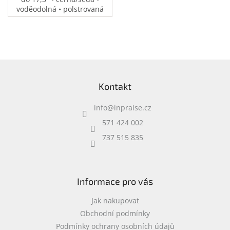
voděodolná • polstrovaná
přihrádka na notebook •
speciální kapsy na
příslušenství • 0,37 kg
Z
á
Kontakt
p
a
info
@
inpraise.cz
t
í
571 424 002
737 515 835
Informace pro vás
Jak nakupovat
Obchodní podmínky
Podmínky ochrany osobních údajů