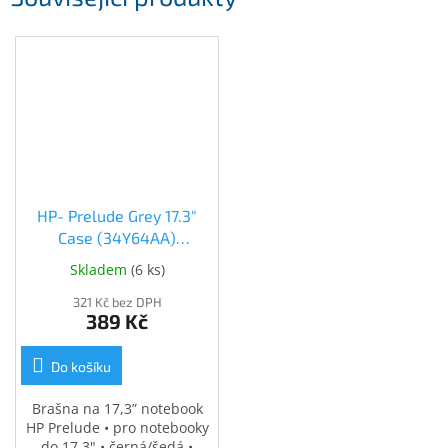
HP- Prelude Grey 17.3"
Case (34Y64AA)
(34Y64AA)
Skladem
(
6 ks
)
321 Kč bez DPH
389 Kč
Do košíku
Brašna na 17,3” notebook
HP Prelude • pro notebooky
do 17,3" • černá/šedá •