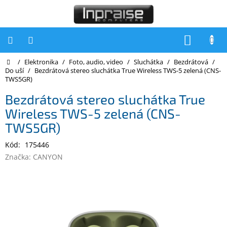
Přejít
na
obsah
NÁKUP
KOŠÍK
Domů
/
Elektronika
/
Foto, audio, video
/
Sluchátka
/
Bezdrátová
/
Počítače
Do uší
/
Bezdrátová stereo sluchátka True Wireless TWS-5 zelená (CNS-
TWS5GR)
Počítače
Inpraise
Bezdrátová stereo sluchátka True
Wireless TWS-5 zelená (CNS-
Notebooky
TWS5GR)
Tiskárny
Kód:
175446
Monitory
Značka:
CANYON
Akce
a
slevy
Oblíbené
Kontakty