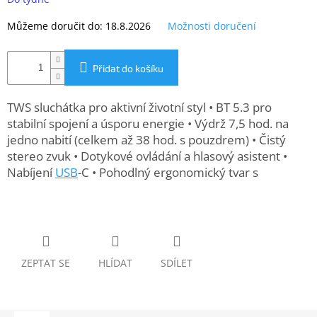
www.inpraise.cz
Můžeme doručit do:
18.8.2026
Možnosti doručení
Gaming
Přidat do košíku
Telefony
a
tablety
TWS sluchátka pro aktivní životní styl • BT 5.3 pro
stabilní spojení a úsporu energie • Výdrž 7,5 hod. na
Cyklo
jedno nabití (celkem až 38 hod. s pouzdrem) • Čistý
a
sport
stereo zvuk • Dotykové ovládání a hlasový asistent •
Nabíjení
USB
-C • Pohodlný ergonomický tvar s
Dílna
a
zahrada
Velké
spotřebiče
ZEPTAT SE
HLÍDAT
SDÍLET
Počítače
a
notebooky