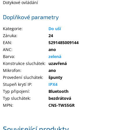
Dotykové ovládání
Doplňkové parametry
Kategorie
:
Do uší
Záruka
:
24
EAN
:
5291485009144
ANC
:
ano
Barva
:
zelená
Konstrukce sluchátek
:
uzavřená
Mikrofon
:
ano
Provedení sluchátek
:
špunty
Stupeň krytí IP
:
IPX4
Typ připojení
:
Bluetooth
Typ sluchátek
:
bezdrátová
MPN
:
CNS-TWS5GR
Související produkty