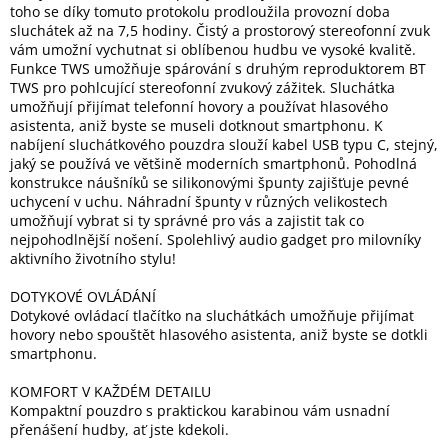
toho se díky tomuto protokolu prodloužila provozní doba
Inpraise
sluchátek až na 7,5 hodiny. Čistý a prostorový stereofonní zvuk
vám umožní vychutnat si oblíbenou hudbu ve vysoké kvalitě.
Kamerové
systémy
Funkce TWS umožňuje spárování s druhým reproduktorem BT
MILESIGHT
TWS pro pohlcující stereofonní zvukový zážitek. Sluchátka
umožňují přijímat telefonní hovory a používat hlasového
asistenta, aniž byste se museli dotknout smartphonu. K
Doprodej
nabíjení sluchátkového pouzdra slouží kabel USB typu C, stejný,
jaký se používá ve většině moderních smartphonů. Pohodlná
Přihlášení
konstrukce náušníků se silikonovými špunty zajišťuje pevné
uchycení v uchu. Náhradní špunty v různých velikostech
umožňují vybrat si ty správné pro vás a zajistit tak co
nejpohodlnější nošení. Spolehlivý audio gadget pro milovníky
aktivního životního stylu!
DOTYKOVÉ OVLÁDÁNÍ
Dotykové ovládací tlačítko na sluchátkách umožňuje přijímat
hovory nebo spouštět hlasového asistenta, aniž byste se dotkli
smartphonu.
KOMFORT V KAŽDÉM DETAILU
Kompaktní pouzdro s praktickou karabinou vám usnadní
přenášení hudby, ať jste kdekoli.