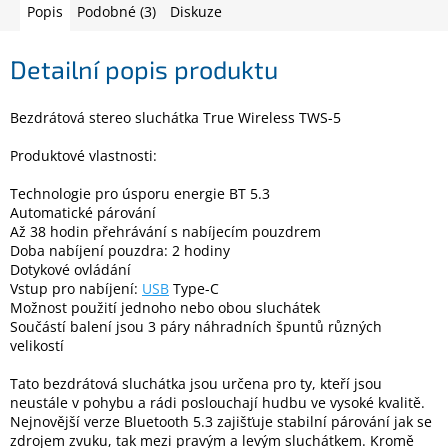
Popis
Podobné (3)
Diskuze
Elektronika
Detailní popis produktu
Domácnost
Bezdrátová stereo sluchátka True Wireless TWS-5
Produktové vlastnosti:
%
Black
Friday
Technologie pro úsporu energie BT 5.3
Automatické párování
Až 38 hodin přehrávání s nabíjecím pouzdrem
VÝPRODEJ
Doba nabíjení pouzdra: 2 hodiny
Dotykové ovládání
Vstup pro nabíjení:
USB
Type-C
Akční
Možnost použití jednoho nebo obou sluchátek
zboží
Součástí balení jsou 3 páry náhradních špuntů různých
velikostí
TONERY
A
CARTRIDGE
Tato bezdrátová sluchátka jsou určena pro ty, kteří jsou
OEM
neustále v pohybu a rádi poslouchají hudbu ve vysoké kvalitě.
Nejnovější verze Bluetooth 5.3 zajišťuje stabilní párování jak se
Sestavy
zdrojem zvuku, tak mezi pravým a levým sluchátkem. Kromě
počítačů