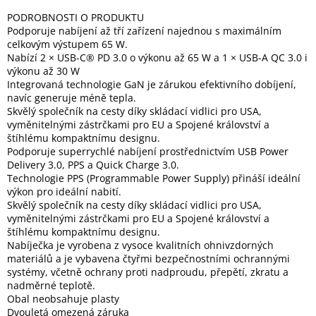
Inpraise
PODROBNOSTI O PRODUKTU
Podporuje nabíjení až tří zařízení najednou s maximálním
Kamerové
celkovým výstupem 65 W.
systémy
MILESIGHT
Nabízí 2 × USB-C® PD 3.0 o výkonu až 65 W a 1 × USB-A QC 3.0 i
výkonu až 30 W
Integrovaná technologie GaN je zárukou efektivního dobíjení,
Doprodej
navíc generuje méně tepla.
Skvělý společník na cesty díky skládací vidlici pro USA,
Přihlášení
vyměnitelnými zástrčkami pro EU a Spojené království a
štíhlému kompaktnímu designu.
Podporuje superrychlé nabíjení prostřednictvím USB Power
Delivery 3.0, PPS a Quick Charge 3.0.
Technologie PPS (Programmable Power Supply) přináší ideální
výkon pro ideální nabití.
Skvělý společník na cesty díky skládací vidlici pro USA,
vyměnitelnými zástrčkami pro EU a Spojené království a
štíhlému kompaktnímu designu.
Nabíječka je vyrobena z vysoce kvalitních ohnivzdorných
materiálů a je vybavena čtyřmi bezpečnostními ochrannými
systémy, včetně ochrany proti nadproudu, přepětí, zkratu a
nadměrné teplotě.
Obal neobsahuje plasty
Dvouletá omezená záruka