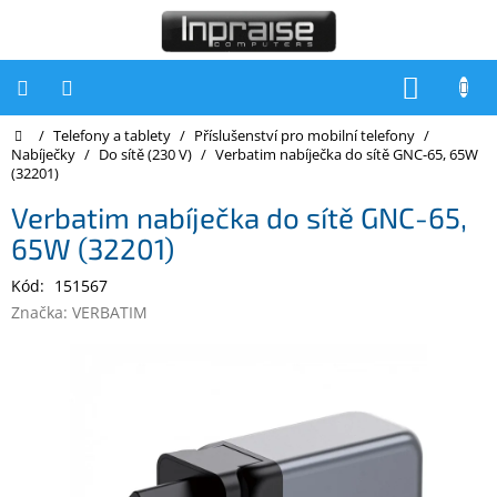
Přejít
na
obsah
NÁKUP
KOŠÍK
Domů
/
Telefony a tablety
/
Příslušenství pro mobilní telefony
/
Počítače
Nabíječky
/
Do sítě (230 V)
/
Verbatim nabíječka do sítě GNC-65, 65W
(32201)
Počítače
Inpraise
Verbatim nabíječka do sítě GNC-65,
65W (32201)
Notebooky
Kód:
151567
Tiskárny
Značka:
VERBATIM
Monitory
Akce
a
slevy
Oblíbené
Kontakty