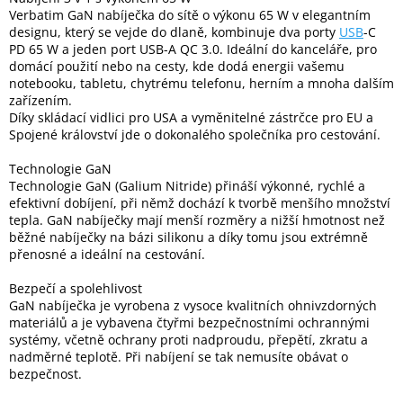
Verbatim GaN nabíječka do sítě o výkonu 65 W v elegantním
designu, který se vejde do dlaně, kombinuje dva porty
USB
-C
Elektronika
PD 65 W a jeden port USB-A QC 3.0. Ideální do kanceláře, pro
domácí použití nebo na cesty, kde dodá energii vašemu
notebooku, tabletu, chytrému telefonu, herním a mnoha dalším
Domácnost
zařízením.
Díky skládací vidlici pro USA a vyměnitelné zástrčce pro EU a
Spojené království jde o dokonalého společníka pro cestování.
%
Black
Technologie GaN
Friday
Technologie GaN (Galium Nitride) přináší výkonné, rychlé a
efektivní dobíjení, při němž dochází k tvorbě menšího množství
VÝPRODEJ
tepla. GaN nabíječky mají menší rozměry a nižší hmotnost než
běžné nabíječky na bázi silikonu a díky tomu jsou extrémně
přenosné a ideální na cestování.
Akční
zboží
Bezpečí a spolehlivost
GaN nabíječka je vyrobena z vysoce kvalitních ohnivzdorných
TONERY
materiálů a je vybavena čtyřmi bezpečnostními ochrannými
A
systémy, včetně ochrany proti nadproudu, přepětí, zkratu a
CARTRIDGE
OEM
nadměrné teplotě. Při nabíjení se tak nemusíte obávat o
bezpečnost.
Sestavy
počítačů