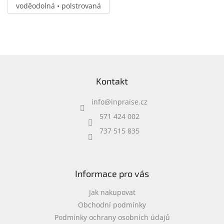
voděodolná • polstrovaná
přihrádka na notebook •
speciální kapsy na
příslušenství • 0,37 kg
Z
á
Kontakt
p
a
info
@
inpraise.cz
t
í
571 424 002
737 515 835
Informace pro vás
Jak nakupovat
Obchodní podmínky
Podmínky ochrany osobních údajů