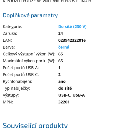
K POUŽITÍ POUZE VE VNITŘNÍCH PROSTORÁCH
Doplňkové parametry
Kategorie
:
Do sítě (230 V)
Záruka
:
24
EAN
:
023942322016
Barva
:
černá
Celkový výstupní výkon [W]
:
65
Maximální výkon portu [W]
:
65
Počet portů USB-A
:
1
Počet portů USB-C
:
2
Rychlonabíjení
:
ano
Typ nabíječky
:
do sítě
Výstupy
:
USB-C, USB-A
MPN
:
32201
Související produkty