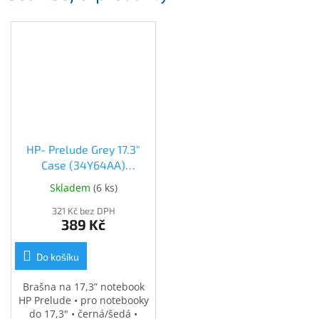
HP- Prelude Grey 17.3"
Case (34Y64AA)
(34Y64AA)
Skladem
(
6 ks
)
321 Kč bez DPH
389 Kč
Do košíku
Brašna na 17,3” notebook
HP Prelude • pro notebooky
do 17,3" • černá/šedá •