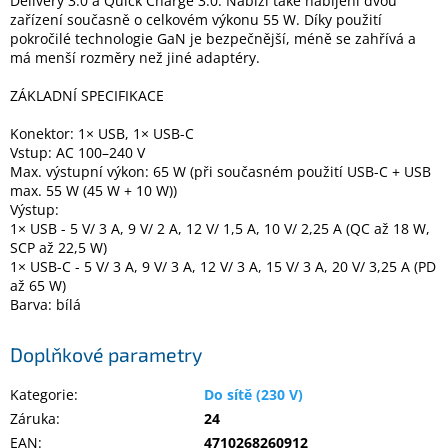
Delivery 3.0 a Quick Charge 3.0. Nabízí také nabíjení dvou
zařízení současně o celkovém výkonu 55 W. Díky použití
pokročilé technologie GaN je bezpečnější, méně se zahřívá a
Elektronika
má menší rozměry než jiné adaptéry.
ZÁKLADNÍ SPECIFIKACE
Domácnost
Konektor: 1× USB, 1× USB-C
Vstup: AC 100–240 V
%
Max. výstupní výkon: 65 W (při současném použití USB-C + USB
Black
Friday
max. 55 W (45 W + 10 W))
Výstup:
1× USB - 5 V/ 3 A, 9 V/ 2 A, 12 V/ 1,5 A, 10 V/ 2,25 A (QC až 18 W,
VÝPRODEJ
SCP až 22,5 W)
1× USB-C - 5 V/ 3 A, 9 V/ 3 A, 12 V/ 3 A, 15 V/ 3 A, 20 V/ 3,25 A (PD
až 65 W)
Akční
Barva: bílá
zboží
TONERY
Doplňkové parametry
A
CARTRIDGE
OEM
Kategorie
:
Do sítě (230 V)
Záruka
:
24
Sestavy
EAN
:
4710268260912
počítačů