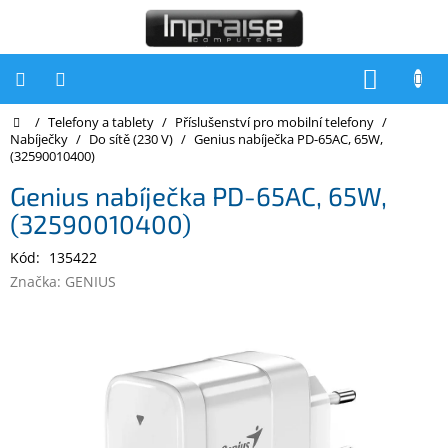
Přejít
na
obsah
NÁKUP
KOŠÍK
Domů
/
Telefony a tablety
/
Příslušenství pro mobilní telefony
/
Počítače
Nabíječky
/
Do sítě (230 V)
/
Genius nabíječka PD-65AC, 65W,
(32590010400)
Počítače
Inpraise
Genius nabíječka PD-65AC, 65W,
(32590010400)
Notebooky
Kód:
135422
Tiskárny
Značka:
GENIUS
Monitory
Akce
a
slevy
Oblíbené
Kontakty