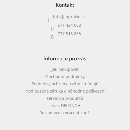
Kontakt
p
a
info
@
inpraise.cz
t
í
571 424 002
737 515 835
Informace pro vás
Jak nakupovat
Obchodní podmínky
Podmínky ochrany osobních údajů
Prodloužená záruka a náhodné poškození
servis LG produktů
servis DELONGHI
Reklamace a vrácení zboží