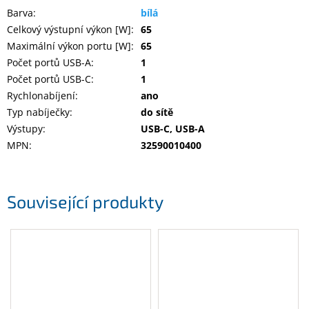
Inpraise
Barva
:
bílá
Celkový výstupní výkon [W]
:
65
Kamerové
systémy
Maximální výkon portu [W]
:
65
MILESIGHT
Počet portů USB-A
:
1
Počet portů USB-C
:
1
Doprodej
Rychlonabíjení
:
ano
Typ nabíječky
:
do sítě
Přihlášení
Výstupy
:
USB-C, USB-A
MPN
:
32590010400
Související produkty