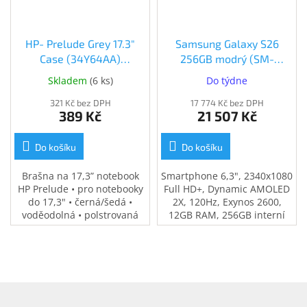
HP- Prelude Grey 17.3"
Samsung Galaxy S26
Case (34Y64AA)
256GB modrý (SM-
(34Y64AA)
S942BLBGEUE)
Skladem
(
6 ks
)
Do týdne
321 Kč bez DPH
17 774 Kč bez DPH
389 Kč
21 507 Kč
Do košíku
Do košíku
Brašna na 17,3” notebook
Smartphone 6,3", 2340x1080
HP Prelude • pro notebooky
Full HD+, Dynamic AMOLED
do 17,3" • černá/šedá •
2X, 120Hz, Exynos 2600,
voděodolná • polstrovaná
12GB RAM, 256GB interní
přihrádka na notebook •
paměť, fotoaparát zadní
speciální kapsy na
50Mpx + 12Mpx + 10Mpx,
příslušenství • 0,37 kg
přední 12Mpx, WiFi 7,
Bluetooth 5.3, USB-C, NFC,
5G, baterie 4300mAh, 25W,
Z
IP68, Android 16.
á