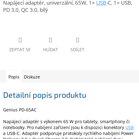
Napájecí adaptér, univerzální, 65W, 1×
USB
-C, 1× USB,
www.inpraise.cz
PD 3.0, QC 3.0, bílý
Gaming
Telefony
a
tablety
ZEPTAT SE
HLÍDAT
SDÍLET
Cyklo
a
sport
Popis
Diskuze
Dílna
a
zahrada
Detailní popis produktu
Velké
Genius PD-65AC
spotřebiče
Napájecí adaptér s výkonem 65 W pro tablety, smartphony či
notebooky. Pro nabíjení zařízení jsou k dispozici konektory
USB
Počítače
a USB-C. Adaptér podporuje protokoly rychlého nabíjení Power
a
notebooky